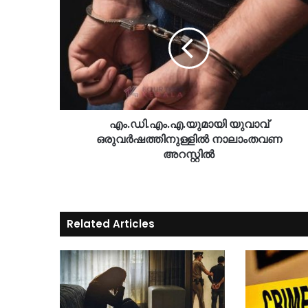
എം.ഡി.എം.എ.യുമായി യുവാവ്
ഒരുവർഷത്തിനുള്ളിൽ നാലാംതവണ
അറസ്റ്റിൽ
Related Articles