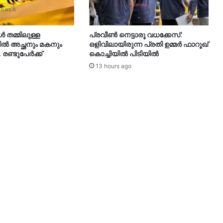
തമ്മിലുള്ള
പ്രവീൺ നെട്ടാരൂ വധക്കേസ്:
 അച്ഛനും മകനും
ഒളിവിലായിരുന്ന പ്രതി ഉമ്മർ ഫാറൂഖ്
, രണ്ടുപേർക്ക്
കൊച്ചിയിൽ പിടിയിൽ
13 hours ago