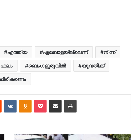
എത്തിയ
എബോളയില്ലെന്ന്
നിന്ന്
ഫലം
ബെംഗളൂരുവിൽ
യുവതിക്ക്
്ഥിരീകരണം
est
Reddit
VKontakte
Odnoklassniki
Pocket
Share via Email
Print