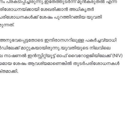
ം പ്രകടിപ്പിച്ചിരുന്നു.ഇതേത്തുടർന്ന് മുൻകരുതൽ എന്ന
ിശോധനയ്ക്കായി ശേഖരിക്കാൻ അധികൃതർ
െ പരിശോധനകൾക്ക് ശേഷം പുറത്തിറങ്ങിയ യുവതി
ന്നത്.
ി അനുഭവപ്പെട്ടതോടെ ഇന്ദിരാനഗറിലുള്ള പകർച്ചവ്യാധി
്ക് മാറ്റുകയായിരുന്നു.യുവതിയുടെ നിലവിലെ
ഷണൽ ഇൻസ്റ്റിറ്റ്യൂട്ട് ഓഫ് വൈറോളജിയിലേക്ക് (NIV)
ൂടി ലഭ്യമായ ശേഷം ആവശ്യമാണെങ്കിൽ തുടർപരിശോധനകൾ
തമാക്കി.