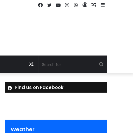
Facebook
Twitter
YouTube
Instagram
WhatsApp
Log
Random
Sidebar
In
Article
Random
Search
Article
for
Find us on Facebook
Weather