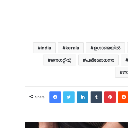
india
kerala
ഉഗാണ്ടയിൽ
നെഗറ്റീവ്;
പരിശോധനാ
സ
Facebook
Twitter
LinkedIn
Tumblr
Pinter
Share