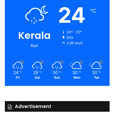
24
℃
Kerala
24º - 22º
93%
2.96 km/h
Rain
24
29
30
30
30
℃
℃
℃
℃
℃
Fri
Sat
Sun
Mon
Tue
Advertisement