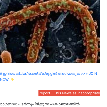
ഇവിടെ ക്ലിക്ക് ചെയ്ത് ഗ്രൂപ്പിൽ അംഗമാകുക >>> JOIN
NOW
Report - This News as Inappropriate
ബാധ പടർന്നുപിടിക്കുന്ന പശ്ചാത്തലത്തിൽ