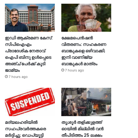
ഇഡി ആക്രമണ കേസ്:
ക്ഷേമപെൻഷൻ
സിപിഐഎം
വിതരണം: സഹകരണ
പ്രാദേശിക നേതാവ്
ബാങ്കുകളെ ഒഴിവാക്കി;
ഐപി ബിനു ഉൾപ്പെടെ
ഇനി വാണിജ്യ
അഞ്ച് പേർക്ക് കൂടി
ബാങ്കുകൾ മാത്രം
ജാമ്യം
7 hours ago
7 hours ago
മദ്യലഹരിയിൽ
തൃശൂര്‍ തളിക്കുളത്ത്
സഹപ്രവർത്തകരെ
ഓയില്‍ മില്ലില്‍ വൻ
മർദ്ദിച്ചു; ഡെപ്യൂട്ടി
തീപിടിത്തം 25 ലക്ഷം