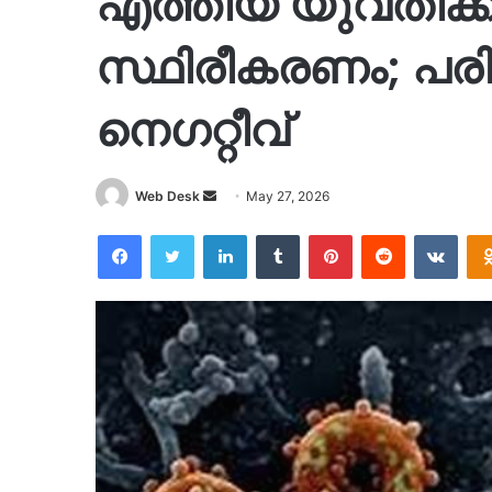
എത്തിയ യുവതിക്
സ്ഥിരീകരണം; പ
നെഗറ്റീവ്
Send
Web Desk
May 27, 2026
an
Facebook
Twitter
LinkedIn
Tumblr
Pinterest
Reddit
VKon
email