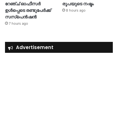
റേഞ്ച് ഓഫീസർ
രൂപയുടെ നഷ്ടം
ഉൾപ്പെടെ രണ്ടുപേർക്ക്
8 hours ago
സസ്‌പെൻഷൻ
7 hours ago
Advertisement