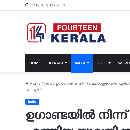
Friday, August 7 2026
HOME
KERALA
INDIA
GULF
WORL
Home
/
India
/
ഉഗാണ്ടയിൽ നിന്ന് ബെംഗളൂരുവിൽ എത്
നെഗറ്റീവ്
India
ഉഗാണ്ടയിൽ നിന്ന