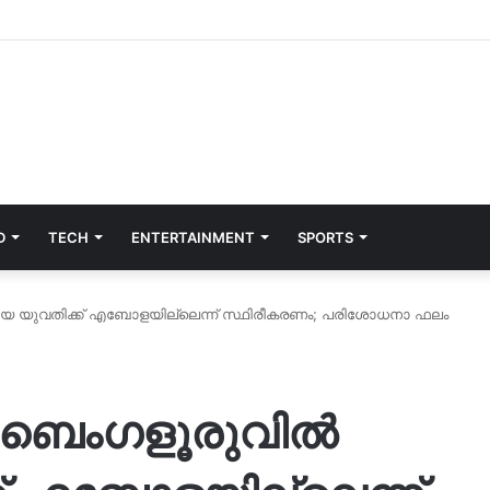
D
TECH
ENTERTAINMENT
SPORTS
തിയ യുവതിക്ക് എബോളയില്ലെന്ന് സ്ഥിരീകരണം; പരിശോധനാ ഫലം
് ബെംഗളൂരുവിൽ