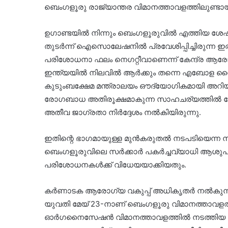
ബെംഗളൂരു രാജ്യാന്തര വിമാനത്താവളത്തിലുണ്ടാ
ഉഗാണ്ടയിൽ നിന്നും ബെംഗളൂരുവിൽ എത്തിയ ശേഷ
തുടർന്ന് ഐസൊലേഷനിൽ പ്രവേശിപ്പിച്ചിരുന്ന ഇ
പരിശോധനാ ഫലം നെഗറ്റീവാണെന്ന് കേന്ദ്ര ആരോഗ്
ഇന്ത്യയിൽ നിലവിൽ ആർക്കും തന്നെ എബോള വൈറസ്
കുടുംബക്ഷേമ മന്ത്രാലയം ഔദ്യോഗികമായി അറിയിച്
രോഗബാധ അതിരൂക്ഷമാകുന്ന സാഹചര്യത്തിൽ കേന്
അതീവ ജാഗ്രതാ നിർദ്ദേശം നൽകിയിരുന്നു.
ഇതിന്റെ ഭാഗമായുള്ള മുൻകരുതൽ നടപടിയെന്ന 
ബെംഗളൂരുവിലെ സർക്കാർ പകർച്ചവ്യാധി ആശുപത്
പരിശോധനകൾക്ക് വിധേയയാക്കിയതും.
കർണാടക ആരോഗ്യ വകുപ്പ് അധികൃതർ നൽകുന്ന
യുവതി മേയ് 23-നാണ് ബെംഗളൂരു വിമാനത്താവളത
ഓർഗനൈസേഷൻ വിമാനത്താവളത്തിൽ നടത്തിയ പ്രാഥ