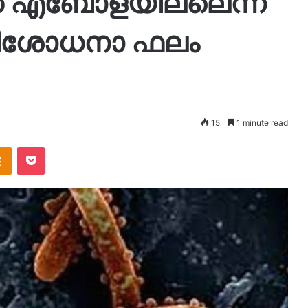
ക് എബോളയില്ലെന്ന്
രിശോധനാ ഫലം
15
1 minute read
takte
Odnoklassniki
Pocket