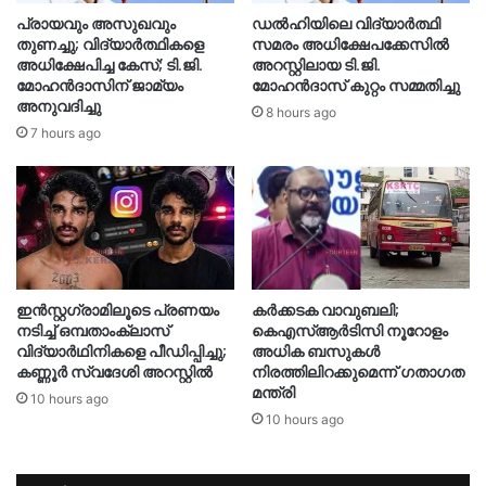
പ്രായവും അസുഖവും
ഡൽഹിയിലെ വിദ്യാർത്ഥി
തുണച്ചു; വിദ്യാർത്ഥികളെ
സമരം അധിക്ഷേപക്കേസിൽ
അധിക്ഷേപിച്ച കേസ്; ടി.ജി.
അറസ്റ്റിലായ ടി.ജി.
മോഹൻദാസിന് ജാമ്യം
മോഹൻദാസ് കുറ്റം സമ്മതിച്ചു
അനുവദിച്ചു
8 hours ago
7 hours ago
ഇൻസ്റ്റഗ്രാമിലൂടെ പ്രണയം
കർക്കടക വാവുബലി;
നടിച്ച് ഒമ്പതാംക്ലാസ്
കെഎസ്ആർടിസി നൂറോളം
വിദ്യാർഥിനികളെ പീഡിപ്പിച്ചു;
അധിക ബസുകൾ
കണ്ണൂർ സ്വദേശി അറസ്റ്റിൽ
നിരത്തിലിറക്കുമെന്ന് ഗതാഗത
മന്ത്രി
10 hours ago
10 hours ago