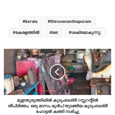
kerala
thiruvananthapuram
കേരളത്തിൽ
മഴ;
ശക്തമാകുന്നു;
മുളന്തുരുത്തിയിൽ കുടുംബശ്രീ റസ്റ്ററന്റിൽ
തീപിടിത്തം; ഒരു മാസം മുൻപ് തുടങ്ങിയ കുടുംബശ്രീ
ഹോട്ടൽ കത്തി നശിച്ചു