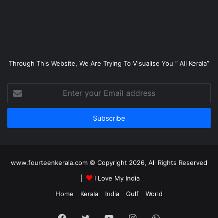
Through This Website, We Are Trying To Visualise You “ All Kerala”
Enter
your
Email
address
www.fourteenkerala.com © Copyright 2026, All Rights Reserved
|
I Love My India
Home
Kerala
India
Gulf
World
Facebook
Twitter
YouTube
Instagram
WhatsApp