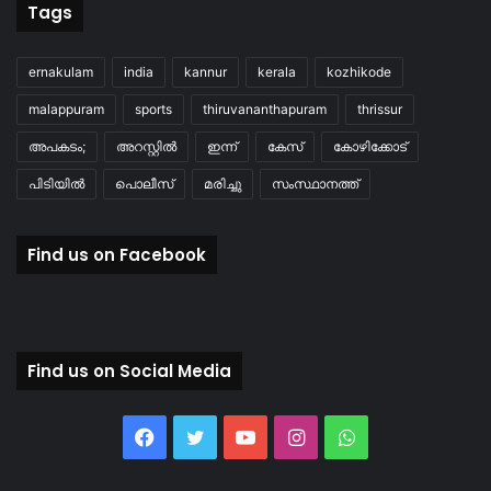
Tags
ernakulam
india
kannur
kerala
kozhikode
malappuram
sports
thiruvananthapuram
thrissur
അപകടം;
അറസ്റ്റിൽ
ഇന്ന്
കേസ്
കോഴിക്കോട്
പിടിയിൽ
പൊലീസ്
മരിച്ചു
സംസ്ഥാനത്ത്
Find us on Facebook
Find us on Social Media
Facebook
Twitter
YouTube
Instagram
WhatsApp