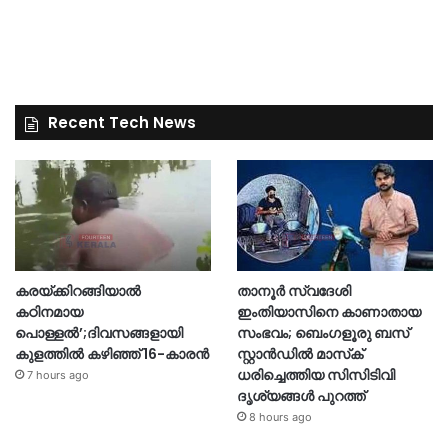
Recent Tech News
കരയ്ക്കിറങ്ങിയാൽ
താനൂർ സ്വദേശി
കഠിനമായ
ഇംതിയാസിനെ കാണാതായ
പൊള്ളൽ’;ദിവസങ്ങളായി
സംഭവം; ബെംഗളൂരു ബസ്
കുളത്തിൽ കഴിഞ്ഞ് 16-കാരൻ
സ്റ്റാൻഡിൽ മാസ്‌ക്
ധരിച്ചെത്തിയ സിസിടിവി
7 hours ago
ദൃശ്യങ്ങൾ പുറത്ത്
8 hours ago