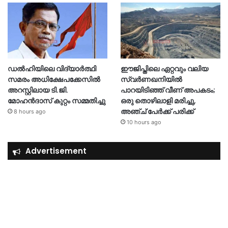
ഡൽഹിയിലെ വിദ്യാർത്ഥി
ഈജിപ്തിലെ ഏറ്റവും വലിയ
സമരം അധിക്ഷേപക്കേസിൽ
സ്വർണഖനിയിൽ
അറസ്റ്റിലായ ടി.ജി.
പാറയിടിഞ്ഞ് വീണ് അപകടം;
മോഹൻദാസ് കുറ്റം സമ്മതിച്ചു
ഒരു തൊഴിലാളി മരിച്ചു,
അഞ്ച് പേർക്ക് പരിക്ക്
8 hours ago
10 hours ago
Advertisement