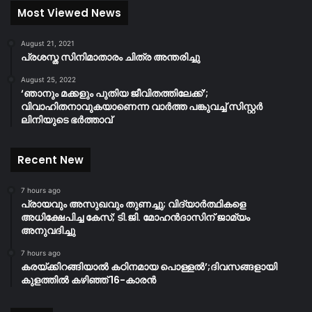
Most Viewed News
August 21, 2021
പ്രശസ്ത സിനിമാതാരം ചിത്ര അന്തരിച്ചു
August 25, 2022
‘ഞാനും മക്കളും പുതിയ ജീവിതത്തിലേക്ക്’;
വിവാഹിതനാവുകയാണെന്ന വാർത്ത പങ്കുവച്ച് സിസ്റ്റർ
ലിനിയുടെ ഭർത്താവ്
Recent New
7 hours ago
പ്രായവും അസുഖവും തുണച്ചു; വിദ്യാർത്ഥികളെ
അധിക്ഷേപിച്ച കേസ്; ടി.ജി. മോഹൻദാസിന് ജാമ്യം
അനുവദിച്ചു
7 hours ago
കരയ്ക്കിറങ്ങിയാൽ കഠിനമായ പൊള്ളൽ’;ദിവസങ്ങളായി
കുളത്തിൽ കഴിഞ്ഞ് 16-കാരൻ