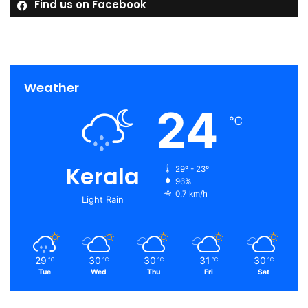
Find us on Facebook
Weather
24
℃
Kerala
29º - 23º
96%
0.7 km/h
Light Rain
29
30
30
31
30
℃
℃
℃
℃
℃
Tue
Wed
Thu
Fri
Sat