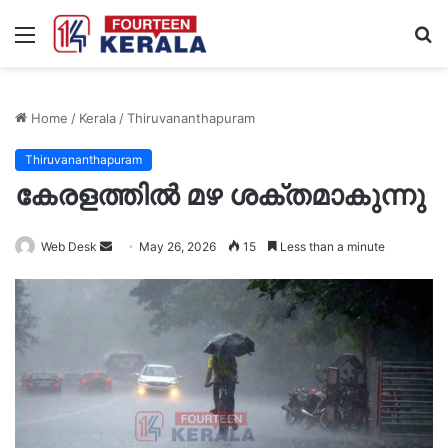
Menu
S
fo
Home
/
Kerala
/
Thiruvananthapuram
Thiruvananthapuram
കേരളത്തിൽ മഴ ശക്തമാകുന്നു
Send
Web Desk
May 26, 2026
15
Less than a minute
an
email