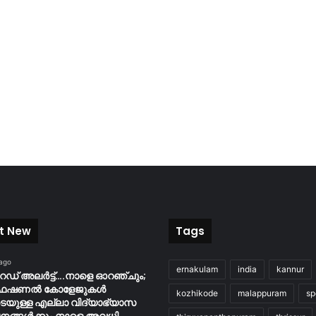
t New
Tags
 ago
ernakulam
india
kannur
റെഡ് അലർട്ട്….നാളെ ഓറഞ്ചും;
ൊഫഷണൽ കോളേജുകൾ
kozhikode
malappuram
sp
ടെയുള്ള എല്ലാ വിദ്യാഭ്യാസ