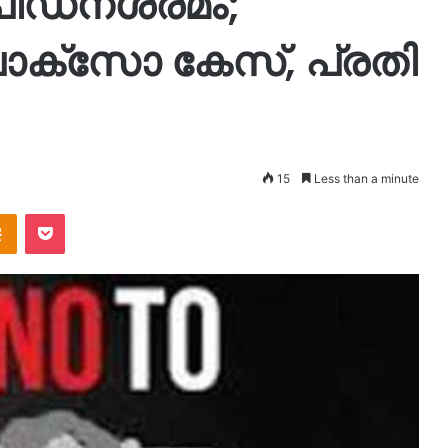
പീഡനശ്രമം;
ോക്സോ കേസ്, പ്രതി
15
Less than a minute
takte
Odnoklassniki
Pocket