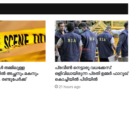
തമ്മിലുള്ള
പ്രവീൺ നെട്ടാരൂ വധക്കേസ്:
 അച്ഛനും മകനും
ഒളിവിലായിരുന്ന പ്രതി ഉമ്മർ ഫാറൂഖ്
, രണ്ടുപേർക്ക്
കൊച്ചിയിൽ പിടിയിൽ
21 hours ago