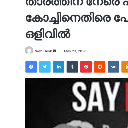
താരത്തിന് നേരെ 
കോച്ചിനെതിരെ പ
ഒളിവിൽ
Send
Web Desk
May 23, 2026
an
Facebook
Twitter
LinkedIn
Tumblr
Pinterest
Reddit
VKon
email