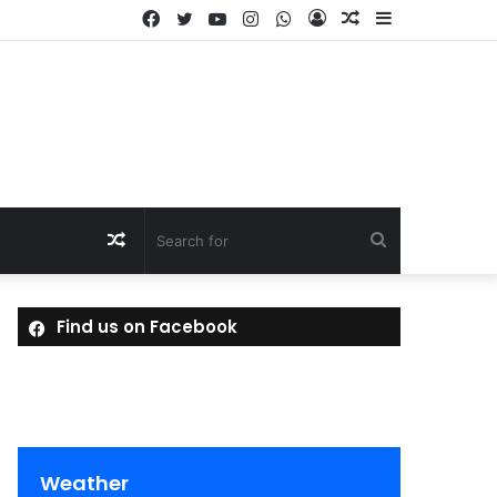
Facebook
Twitter
YouTube
Instagram
WhatsApp
Log
Random
Sidebar
In
Article
Random
Search
Article
for
Find us on Facebook
Weather