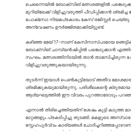
ചെന്നൈയിൽ ബോക്സിങ് മത്സരങ്ങളിൽ പങ്കെടു
മുറിയിലേക്ക് വിളിച്ചുവരുത്തി പീഡിപ്പിക്കാൻ ശ്
പോക്സോ നിയമപ്രകാരം കേസ് രജിസ്റ്റർ ചെയ്തു
അന്വേഷണം ഊർജ്ജിതമാക്കിയിട്ടുണ്ട്.
കഴിഞ്ഞ മേയ് 17-നാണ് കേസിനാസ്പദമായ ഞെട്ടിക്
ബോക്സിങ് ചാമ്പ്യൻഷിപ്പിൽ പങ്കെടുക്കാൻ എത്ത
സംഘം. മത്സരത്തിനിടയിൽ താൻ താമസിച്ചിരുന്ന ഹ
വിളിച്ചുവരുത്തുകയായിരുന്നു.
തുടർന്ന് ഇയാൾ പെൺകുട്ടിയോട് അതീവ മോശമായ 
ശ്രമിക്കുകയുമായിരുന്നു. പരിശീലകന്റെ ക്രൂരമാ
ആദ്യഘട്ടത്തിൽ ഈ വിവരം പുറത്താരോടും പറഞ്ഞി
എന്നാൽ തിരിച്ചെത്തിയതിന് ശേഷം കുട്ടി കടുത്ത മ
മാറ്റങ്ങളും പ്രകടിപ്പിച്ചു തുടങ്ങി. മകളുടെ അസ
സ്നേഹപൂർവ്വം കാര്യങ്ങൾ ചോദിച്ചറിഞ്ഞപ്പോഴാണ്