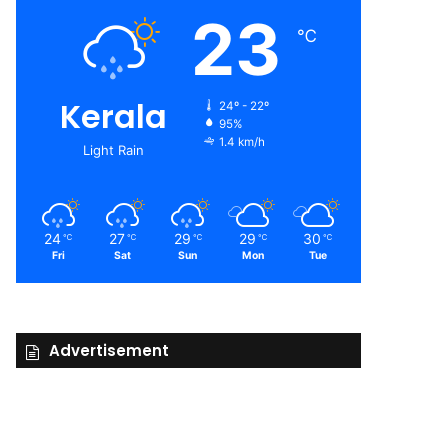
23
℃
Kerala
24º - 22º
95%
1.4 km/h
Light Rain
24
27
29
29
30
℃
℃
℃
℃
℃
Fri
Sat
Sun
Mon
Tue
Advertisement