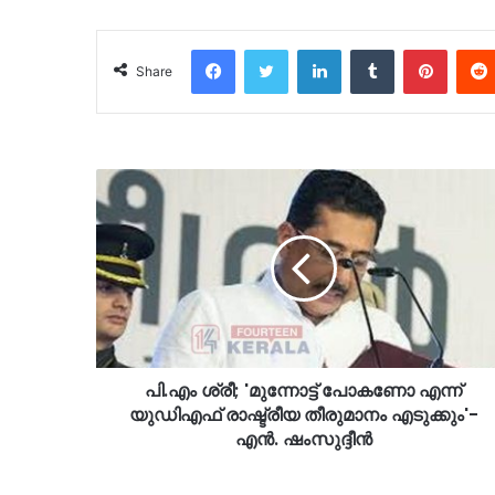
Facebook
Twitter
LinkedIn
Tumblr
Pinter
Share
പി.എം ശ്രീ; 'മുന്നോട്ട് പോകണോ എന്ന്
യുഡിഎഫ് രാഷ്ട്രീയ തീരുമാനം എടുക്കും'-
എൻ. ഷംസുദ്ദീൻ