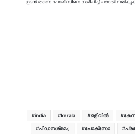
ഉടൻ തന്നെ പോലീസിനെ സമീപിച്ച് പരാതി നൽകുക
india
kerala
ഒളിവിൽ
കേസ
പീഡനശ്രമം;
പോക്സോ
പ്ര