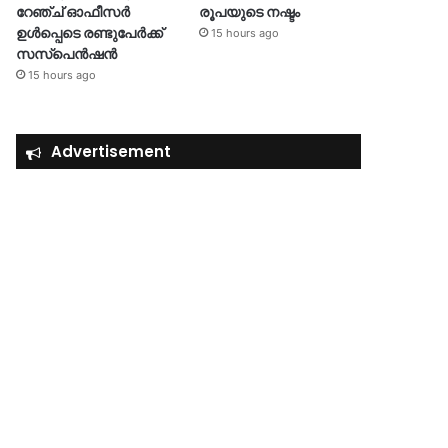
റേഞ്ച് ഓഫീസർ
രൂപയുടെ നഷ്ടം
ഉൾപ്പെടെ രണ്ടുപേർക്ക്
15 hours ago
സസ്‌പെൻഷൻ
15 hours ago
Advertisement