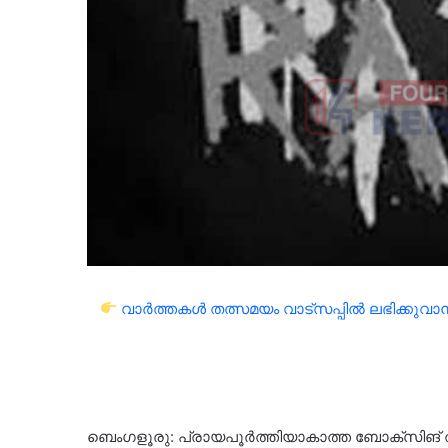
വാർത്തകൾ തത്സമയം വാട്സപ്പിൽ ലഭിക്കുവാൻ 
ബെംഗളൂരു: പ്രായപൂർത്തിയാകാത്ത ബോക്സിങ് താര