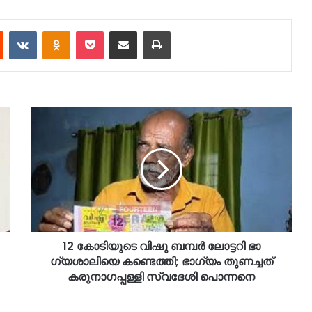
est
Reddit
VKontakte
Odnoklassniki
Pocket
Share via Email
Print
12 കോടിയുടെ വിഷു ബമ്പർ ലോ‌ട്ടറി ഭാ​
ഗ്യശാലിയെ കണ്ടെത്തി; ഭാഗ്യം തുണച്ചത്
കരുനാ​ഗപ്പള്ളി സ്വദേശി പൊന്നനെ