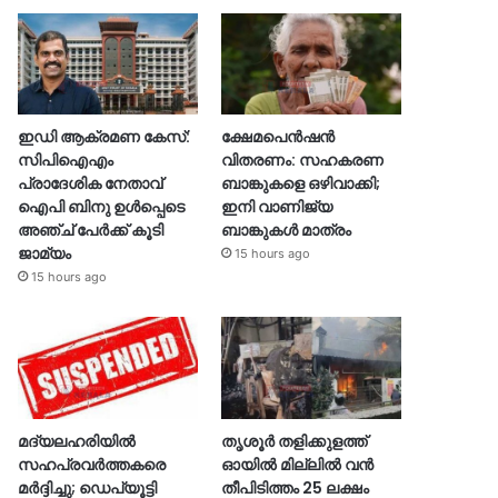
ഇഡി ആക്രമണ കേസ്:
ക്ഷേമപെൻഷൻ
സിപിഐഎം
വിതരണം: സഹകരണ
പ്രാദേശിക നേതാവ്
ബാങ്കുകളെ ഒഴിവാക്കി;
ഐപി ബിനു ഉൾപ്പെടെ
ഇനി വാണിജ്യ
അഞ്ച് പേർക്ക് കൂടി
ബാങ്കുകൾ മാത്രം
ജാമ്യം
15 hours ago
15 hours ago
മദ്യലഹരിയിൽ
തൃശൂര്‍ തളിക്കുളത്ത്
സഹപ്രവർത്തകരെ
ഓയില്‍ മില്ലില്‍ വൻ
മർദ്ദിച്ചു; ഡെപ്യൂട്ടി
തീപിടിത്തം 25 ലക്ഷം