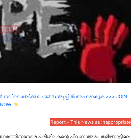
ഇവിടെ ക്ലിക്ക് ചെയ്ത് ഗ്രൂപ്പിൽ അംഗമാകുക >>> JOIN
NOW
Report - This News as Inappropriate
ത്തിന് നേരെ പരിശീലകന്റെ പീഡനശ്രമം. തമിഴ്‌നാട്ടിലെ