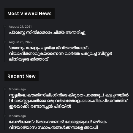
Most Viewed News
August 21, 2021
പ്രശസ്ത സിനിമാതാരം ചിത്ര അന്തരിച്ചു
August 25, 2022
‘ഞാനും മക്കളും പുതിയ ജീവിതത്തിലേക്ക്’;
വിവാഹിതനാവുകയാണെന്ന വാർത്ത പങ്കുവച്ച് സിസ്റ്റർ
ലിനിയുടെ ഭർത്താവ്
Recent New
9 hours ago
സ്കൂളിലെ കൗൺസിലിംഗിനിടെ ക്രൂരത പറഞ്ഞു…! കട്ടപ്പനയിൽ
14 വയസ്സുകാരിയെ ഒരു വർഷത്തോളംലൈംഗിക പീഡനത്തിന്
ഇരയാക്കി; രണ്ടാനച്ഛൻ പിടിയിൽ
9 hours ago
കോഴിക്കോട് പ്രൊഫഷണൽ കോളെജുകൾ ഒഴികെ
വിദ്യാഭ്യാസ സ്ഥാപനങ്ങൾക്ക് നാളെ അവധി