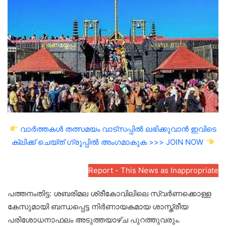
email
വാർത്തകൾ തത്സമയം വാട്സപ്പിൽ ലഭിക്കുവാൻ ഇവിടെ
ക്ലിക്ക് ചെയ്ത് ഗ്രൂപ്പിൽ അംഗമാകുക >>> JOIN NOW
Report - This News as Inappropriate
പത്തനംതിട്ട: ശബരിമല ശ്രീകോവിലിലെ സ്വർണക്കൊള്ള
കേസുമായി ബന്ധപ്പെട്ട നിർണായകമായ ശാസ്ത്രീയ
പരിശോധനാഫലം അടുത്തയാഴ്ച പുറത്തുവരും.