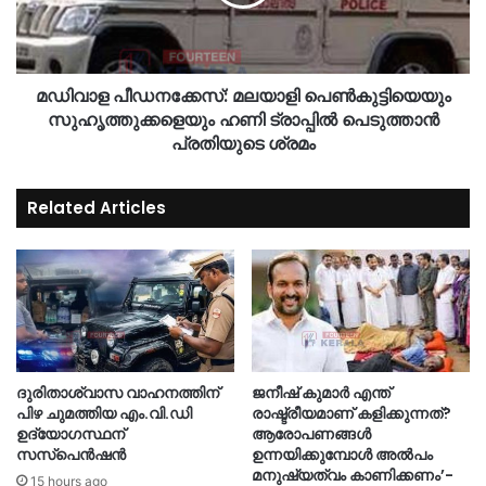
മഡിവാള പീഡനക്കേസ്: മലയാളി പെൺകുട്ടിയെയും
സുഹൃത്തുക്കളെയും ഹണി ട്രാപ്പിൽ പെടുത്താൻ
പ്രതിയുടെ ശ്രമം
Related Articles
ദുരിതാശ്വാസ വാഹനത്തിന്
ജനീഷ് കുമാർ എന്ത്
പിഴ ചുമത്തിയ എം.വി.ഡി
രാഷ്ട്രീയമാണ് കളിക്കുന്നത്?
ഉദ്യോഗസ്ഥന്
ആരോപണങ്ങൾ
സസ്‌പെൻഷൻ
ഉന്നയിക്കുമ്പോൾ അൽപം
മനുഷ്യത്വം കാണിക്കണം’-
15 hours ago