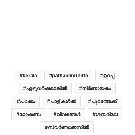
kerala
pathanamthitta
ഉറപ്പ്
ഏഴുവർഷമെങ്കിൽ
നിർണായകം
പഴക്കം
പാളികൾക്ക്
പുറത്തേക്ക്
മോഷണം
വിവരങ്ങൾ
ശബരിമല
സ്വർണക്കേസിൽ