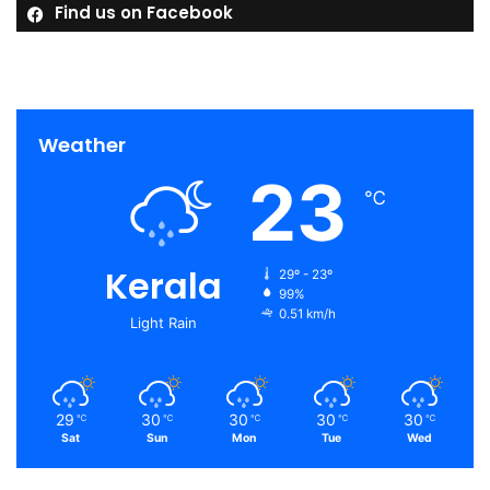
Find us on Facebook
Weather
23
℃
Kerala
29º - 23º
99%
0.51 km/h
Light Rain
29
30
30
30
30
℃
℃
℃
℃
℃
Sat
Sun
Mon
Tue
Wed