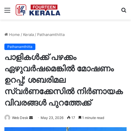
Menu
S
fo
Home
/
Kerala
/
Pathanamthitta
Pathanamthitta
പാളികൾക്ക് പഴക്കം
ഏഴുവർഷമെങ്കിൽ മോഷണം
ഉറപ്പ്; ശബരിമല
സ്വർണക്കേസിൽ നിർണായക
വിവരങ്ങൾ പുറത്തേക്ക്
Send
Web Desk
May 23, 2026
17
1 minute read
an