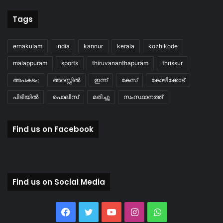
Tags
ernakulam
india
kannur
kerala
kozhikode
malappuram
sports
thiruvananthapuram
thrissur
അപകടം;
അറസ്റ്റിൽ
ഇന്ന്
കേസ്
കോഴിക്കോട്
പിടിയിൽ
പൊലീസ്
മരിച്ചു
സംസ്ഥാനത്ത്
Find us on Facebook
Find us on Social Media
Facebook
Twitter
YouTube
Instagram
WhatsApp