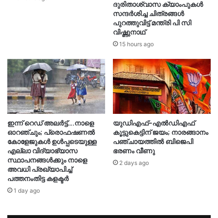
ദുരിതാശ്വാസ ക്യാംപുകള്‍
സന്ദര്‍ശിച്ച ചിത്രങ്ങള്‍
പുറത്തുവിട്ട് മന്ത്രി പി സി
വിഷ്ണുനാഥ്
15 hours ago
ഇന്ന് റെഡ് അലർട്ട്….നാളെ
യുഡിഎഫ്-എൽഡിഎഫ്
ഓറഞ്ചും; പ്രൊഫഷണൽ
കൂട്ടുകെട്ടിന് ജയം; നാരങ്ങാനം
കോളേജുകൾ ഉൾപ്പടെയുള്ള
പഞ്ചായത്തില്‍ ബിജെപി
എല്ലാ വിദ്യാഭ്യാസ
ഭരണം വീണു
സ്ഥാപനങ്ങൾക്കും നാളെ
2 days ago
അവധി പ്രഖ്യാപിച്ച്
പത്തനംതിട്ട കളക്ടർ
1 day ago