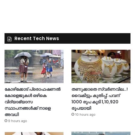
Recent Tech News
കോഴിക്കോട് പ്രൊഫഷണൽ
തണുക്കാതെ സ്വർണവില…!
കോളെജുകൾ ഒഴികെ
വൈകീട്ടും കുതിപ്പ്; പവന്
വിദ്യാഭ്യാസ
1000 രൂപ കൂടി 1,10,920
സ്ഥാപനങ്ങൾക്ക് നാളെ
രൂപയായി
അവധി
10 hours ago
9 hours ago