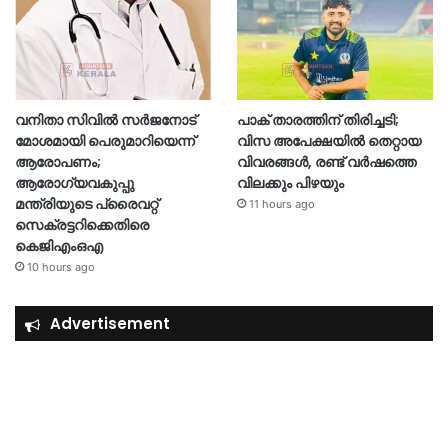
വനിതാ സിവിൽ സർജനോട്
പാക് താരത്തിന് തിരിച്ചടി;
മോശമായി പെരുമാറിയെന്ന്
വിസ അപേക്ഷയിൽ തെറ്റായ
ആരോപണം;
വിവരങ്ങൾ, രണ്ട് വർഷത്തെ
ആരോഗ്യവകുപ്പു
വിലക്കും പിഴയും
മന്ത്രിയുടെ പ്രൈവറ്റ്
11 hours ago
സെക്രട്ടറിക്കെതിരെ
കെജിഎംഒഎ
10 hours ago
Advertisement