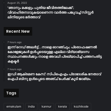
August 25, 2022
‘ഞാനും മക്കളും പുതിയ ജീവിതത്തിലേക്ക്’;
വിവാഹിതനാവുകയാണെന്ന വാർത്ത പങ്കുവച്ച് സിസ്റ്റർ
ലിനിയുടെ ഭർത്താവ്
Recent New
7 hours ago
ഇന്ന് റെഡ് അലർട്ട്….നാളെ ഓറഞ്ചും; പ്രൊഫഷണൽ
കോളേജുകൾ ഉൾപ്പടെയുള്ള എല്ലാ വിദ്യാഭ്യാസ
സ്ഥാപനങ്ങൾക്കും നാളെ അവധി പ്രഖ്യാപിച്ച് പത്തനംതിട്ട
കളക്ടർ
7 hours ago
ഇഡി ആക്രമണ കേസ്: സിപിഐഎം പ്രാദേശിക നേതാവ്
ഐപി ബിനു ഉൾപ്പെടെ അഞ്ച് പേർക്ക് കൂടി ജാമ്യം
Tags
ernakulam
india
kannur
kerala
kozhikode