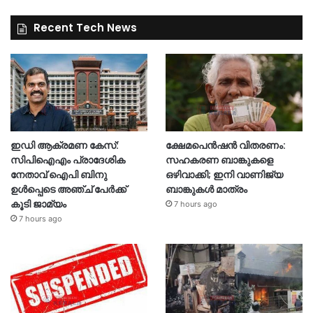
Recent Tech News
ഇഡി ആക്രമണ കേസ്:
ക്ഷേമപെൻഷൻ വിതരണം:
സിപിഐഎം പ്രാദേശിക
സഹകരണ ബാങ്കുകളെ
നേതാവ് ഐപി ബിനു
ഒഴിവാക്കി; ഇനി വാണിജ്യ
ഉൾപ്പെടെ അഞ്ച് പേർക്ക്
ബാങ്കുകൾ മാത്രം
കൂടി ജാമ്യം
7 hours ago
7 hours ago