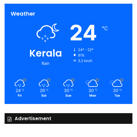
Weather
24
℃
Kerala
24º - 22º
91%
3.2 km/h
Rain
24
29
30
30
30
℃
℃
℃
℃
℃
Fri
Sat
Sun
Mon
Tue
Advertisement