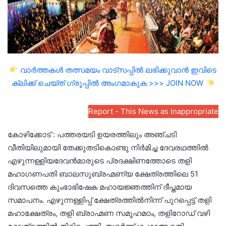
വാർത്തകൾ തത്സമയം വാട്സപ്പിൽ ലഭിക്കുവാൻ ഇവിടെ
ക്ലിക്ക് ചെയ്ത് ഗ്രൂപ്പിൽ അംഗമാകുക >>> JOIN NOW
Report - This News as Inappropriate
കോഴിക്കോട് : പത്തരയടി ഉയരത്തിലും അഞ്ചടി
വീതിയിലുമായി തേക്കുതടികൊണ്ടു നിർമിച്ച ദേവരഥത്തിൽ
എഴുന്നള്ളിയദേവൻമാരുടെ പ്രദക്ഷിണത്തോടെ തളി
മഹാഗണപതി ബാലസുബ്രഹ്മണ്യ ക്ഷേത്രത്തിലെ 51
ദിവസത്തെ കുംഭാഭിഷേക മഹായജ്ഞത്തിന് ദീപ്തമായ
സമാപനം. എഴുന്നള്ളിപ്പ് ക്ഷേത്രത്തിൽനിന്ന് പുറപ്പെട്ട് തളി
മഹാക്ഷേത്രം, തളി ബ്രാഹ്മണ സമൂഹമഠം, തളിറോഡ് വഴി