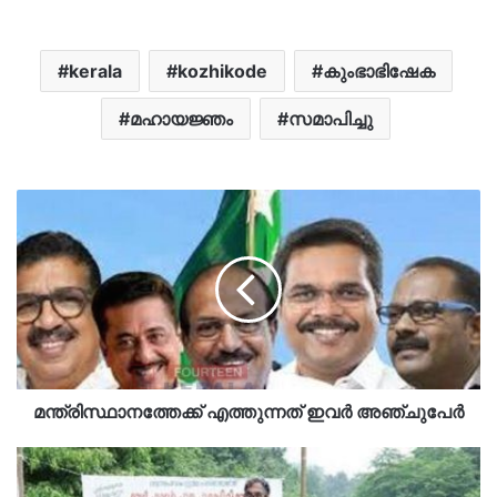
kerala
kozhikode
കുംഭാഭിഷേക
മഹായജ്ഞം
സമാപിച്ചു
മന്ത്രിസ്ഥാനത്തേക്ക് എത്തുന്നത് ഇവർ അഞ്ചുപേർ