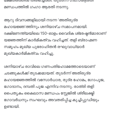
ക്ഷേത്രത്തിൽ തിരിച്ചെത്തി. തുടർന്ന് ഗംഗാആരതി
മണ്ഡപത്തിൽ ഗംഗാ ആരതി നടന്നു.
ആറു ദിവസങ്ങളിലായി നടന്ന ‘അതിരുദ്ര
മഹായജ്ഞ’ത്തിനും ശനിയാഴ്ച സമാപനമായി.
ദക്ഷിണേന്ത്യയിലെ 150-ഓളം വൈദിക ശ്രേഷ്ഠൻമാരാണ്
യജ്ഞത്തിന് കാർമികത്വം വഹിച്ചത്. തളി ബ്രാഹ്മണ
സമൂഹം മുഖ്യ പുരോഹിതൻ രഘുവാധ്യാർ
മുഖ്യകാർമികത്വം വഹിച്ചു.
ശനിയാഴ്ച രാവിലെ ഗണപതിഹോമത്തോടെയാണ്
ചടങ്ങുകൾക്ക് തുടക്കമായത്. തുടർന്ന് അതിരുദ്ര
മഹായജ്ഞത്തിൽ വസോർധാര, രുദ്ര ഹോമം, ഗോപൂജ,
ഗോദാനം, ദമ്പതി പൂജ എന്നിവ നടന്നു. രാത്രി തളി
പൈതൃകം കൈലാസ മണ്ഡപം സ്റ്റേജിൽ ശ്രീലക്ഷ്മി
ഗോവർധനും സംഘവും അവതരിപ്പിച്ച കുച്ചിപ്പുഡിയും
ഉണ്ടായി.