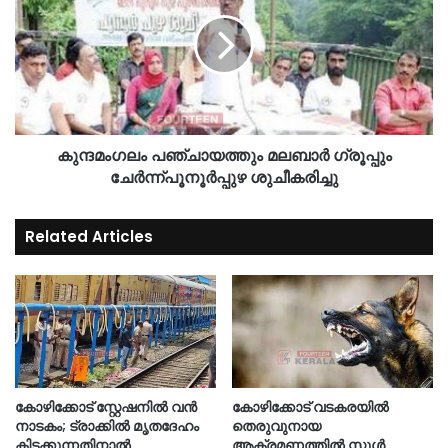
കുന്ദമംഗലം പഞ്ചായത്തും മലബാർ ഗ്രൂപ്പും
ചേർന്ന്പൂനൂർപ്പുഴ ശുചീകരിച്ചു
Related Articles
കോഴിക്കോട് സ്റ്റേഷനിൽ വൻ
കോഴിക്കോട് വടകരയിൽ
നാടകം; ട്രാക്കിൽ മൃതദേഹം
തെരുവുനായ
കിടക്കുന്നതിനാൽ
ആക്രമണത്തിൽ സ്കൂൾ