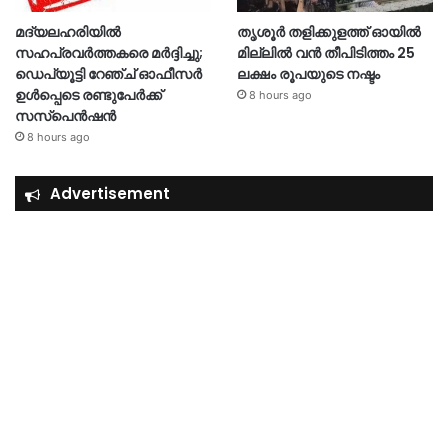
മദ്യലഹരിയിൽ
തൃശൂര്‍ തളിക്കുളത്ത് ഓയില്‍
സഹപ്രവർത്തകരെ മർദ്ദിച്ചു;
മില്ലില്‍ വൻ തീപിടിത്തം 25
ഡെപ്യൂട്ടി റേഞ്ച് ഓഫീസർ
ലക്ഷം രൂപയുടെ നഷ്ടം
ഉൾപ്പെടെ രണ്ടുപേർക്ക്
8 hours ago
സസ്‌പെൻഷൻ
8 hours ago
Advertisement