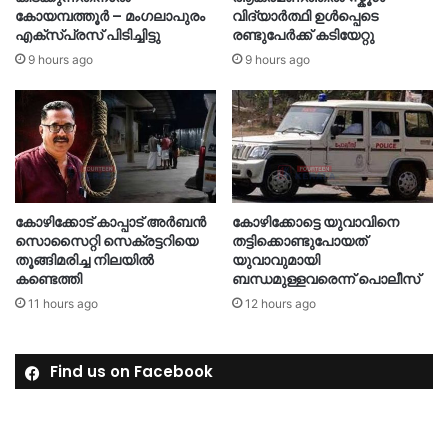
കോയമ്പത്തൂർ – മംഗലാപുരം
വിദ്യാർത്ഥി ഉൾപ്പെടെ
എക്സ്പ്രസ് പിടിച്ചിട്ടു
രണ്ടുപേർക്ക് കടിയേറ്റു
9 hours ago
9 hours ago
കോഴിക്കോട് കാപ്പാട് അര്‍ബന്‍
കോഴിക്കോട്ടെ യുവാവിനെ
സൊസൈറ്റി സെക്രട്ടറിയെ
തട്ടിക്കൊണ്ടുപോയത്
തൂങ്ങിമരിച്ച നിലയിൽ
യുവാവുമായി
കണ്ടെത്തി
ബന്ധമുള്ളവരെന്ന് പൊലീസ്
11 hours ago
12 hours ago
Find us on Facebook