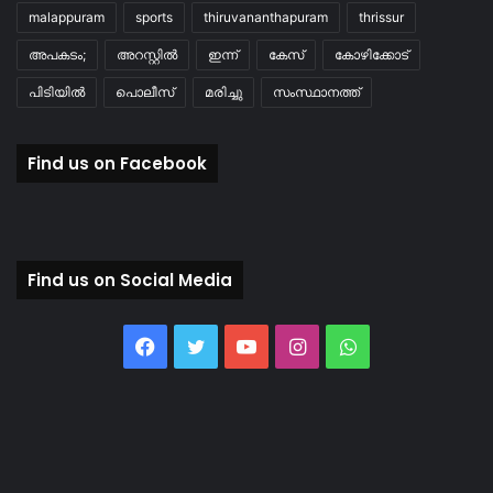
malappuram
sports
thiruvananthapuram
thrissur
അപകടം;
അറസ്റ്റിൽ
ഇന്ന്
കേസ്
കോഴിക്കോട്
പിടിയിൽ
പൊലീസ്
മരിച്ചു
സംസ്ഥാനത്ത്
Find us on Facebook
Find us on Social Media
Facebook
Twitter
YouTube
Instagram
WhatsApp