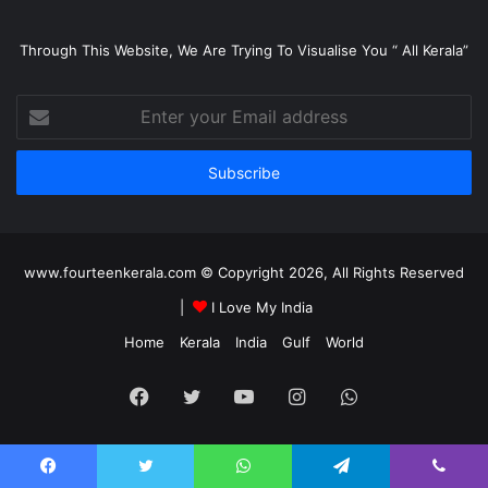
Through This Website, We Are Trying To Visualise You “ All Kerala”
Enter
your
Email
address
www.fourteenkerala.com © Copyright 2026, All Rights Reserved
|
I Love My India
Home
Kerala
India
Gulf
World
Facebook
Twitter
YouTube
Instagram
WhatsApp
Facebook
Twitter
WhatsApp
Telegram
Viber