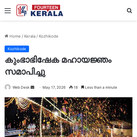
Menu
S
fo
Home
/
Kerala
/
Kozhikode
Kozhikode
കുംഭാഭിഷേക മഹായജ്ഞം
സമാപിച്ചു
Send
Web Desk
May 17, 2026
18
Less than a minute
an
email