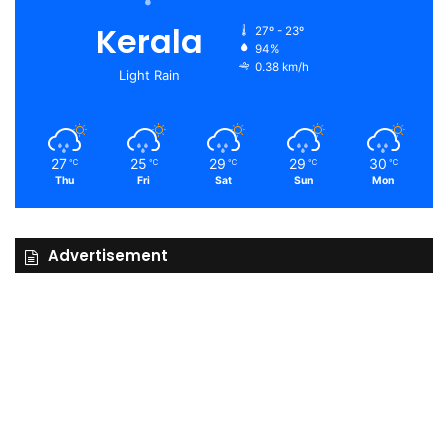
Kerala
27º - 23º
94%
0.38 km/h
Light Rain
27
25
29
29
30
℃
℃
℃
℃
℃
Thu
Fri
Sat
Sun
Mon
Advertisement