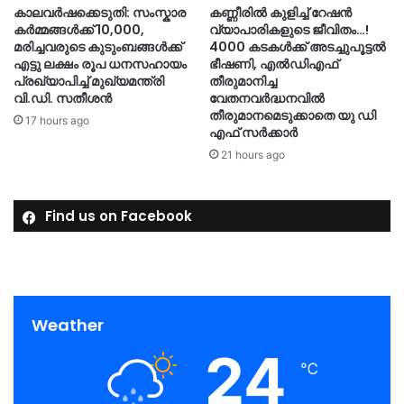
കാലവർഷക്കെടുതി: സംസ്കാര
കണ്ണീരിൽ കുളിച്ച് റേഷൻ
കർമ്മങ്ങൾക്ക് 10,000,
വ്യാപാരികളുടെ ജീവിതം…!
മരിച്ചവരുടെ കുടുംബങ്ങൾക്ക്
4000 കടകൾക്ക് അടച്ചുപൂട്ടൽ
എട്ടു ലക്ഷം രൂപ ധനസഹായം
ഭീഷണി, എൽഡിഎഫ്
പ്രഖ്യാപിച്ച് മുഖ്യമന്ത്രി
തീരുമാനിച്ച
വി.ഡി. സതീശൻ
വേതനവർദ്ധനവിൽ
തീരുമാനമെടുക്കാതെ യു ഡി
17 hours ago
എഫ് സർക്കാർ
21 hours ago
Find us on Facebook
Weather
24
℃