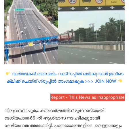
email
വാർത്തകൾ തത്സമയം വാട്സപ്പിൽ ലഭിക്കുവാൻ ഇവിടെ
ക്ലിക്ക് ചെയ്ത് ഗ്രൂപ്പിൽ അംഗമാകുക >>> JOIN NOW
Report - This News as Inappropriate
തിരുവനന്തപുരം: കാലവർഷത്തിന് മുന്നോടിയായി
ദേശീയപാത 66-ൽ ആശ്വാസ നടപടികളുമായി
ദേശീയപാത അതോറിറ്റി. പാതയോരങ്ങളിലെ വെള്ളക്കെട്ടും