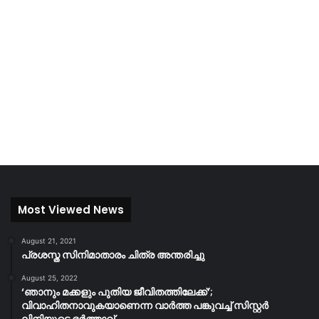
Most Viewed News
August 21, 2021
പ്രശസ്ത സിനിമാതാരം ചിത്ര അന്തരിച്ചു
August 25, 2022
‘ഞാനും മക്കളും പുതിയ ജീവിതത്തിലേക്ക്’;
വിവാഹിതനാവുകയാണെന്ന വാർത്ത പങ്കുവച്ച് സിസ്റ്റർ
ലിനിയുടെ ഭർത്താവ്