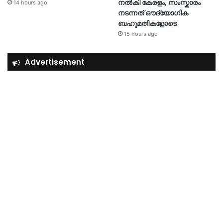
നൽകി കേരളം, സംസ്കാരം
14 hours ago
നടന്നത് ഔദ്യോ​ഗിക
ബഹുമതികളോടെ
15 hours ago
Advertisement