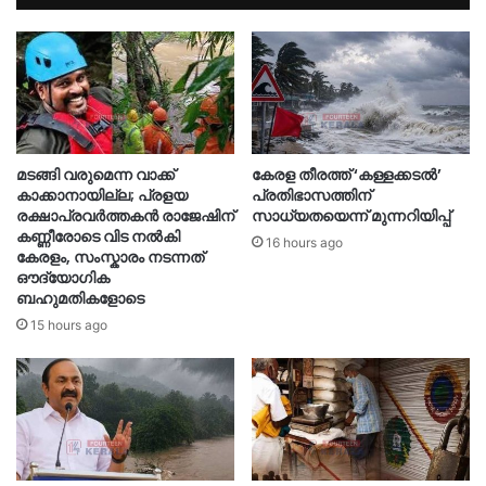
മടങ്ങി വരുമെന്ന വാക്ക്
കേരള തീരത്ത് ‘കള്ളക്കടൽ’
കാക്കാനായില്ല; പ്രളയ
പ്രതിഭാസത്തിന്
രക്ഷാപ്രവർത്തകൻ രാജേഷിന്
സാധ്യതയെന്ന് മുന്നറിയിപ്പ്
കണ്ണീരോടെ വിട നൽകി
16 hours ago
കേരളം, സംസ്കാരം നടന്നത്
ഔദ്യോ​ഗിക
ബഹുമതികളോടെ
15 hours ago