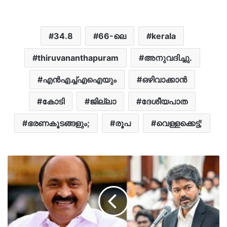
34.8
66-ലെ
kerala
thiruvananthapuram
അനുവദിച്ചു.
എൻഎച്ച്എഐയും
ഒഴിവാക്കാന്‍
കോടി
ജില്ലാ
ദേശീയപാത
ഭരണകൂടങ്ങളും;
രൂപ
വെള്ളക്കെട്ട്;