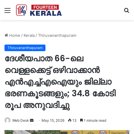
Menu
S
fo
Home
/
Kerala
/
Thiruvananthapuram
Thiruvananthapuram
ദേശീയപാത 66-ലെ
വെള്ളക്കെട്ട് ഒഴിവാക്കാൻ
എൻഎച്ച്എഐയും ജില്ലാ
ഭരണകൂടങ്ങളും; 34.8 കോടി
രൂപ അനുവദിച്ചു
Send
Web Desk
May 15, 2026
13
1 minute read
an