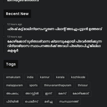
Recent New
12 hours ago
ഫ്രഷ് കട്ട് മാലിന്യസംസ്കരണ പ്ലാന്റ് അടച്ചുപൂട്ടാൻ ഉത്തരവ്
13 hours ago
കോഴിക്കോട് ദുരിതാശ്വാസ ക്യാമ്പുകളായി പ്രവര്‍ത്തിക്കുന്ന
വിദ്യാഭ്യാസ സ്ഥാപനങ്ങള്‍ക്ക് അവധി പ്രഖ്യാപിച്ച് ജില്ലാ
കളക്ടർ
Tags
ernakulam
india
kannur
kerala
kozhikode
malappuram
sports
thiruvananthapuram
thrissur
അപകടം;
അറസ്റ്റിൽ
ഇന്ന്
കേസ്
കോഴിക്കോട്
പിടിയിൽ
പൊലീസ്
മരിച്ചു
സംസ്ഥാനത്ത്