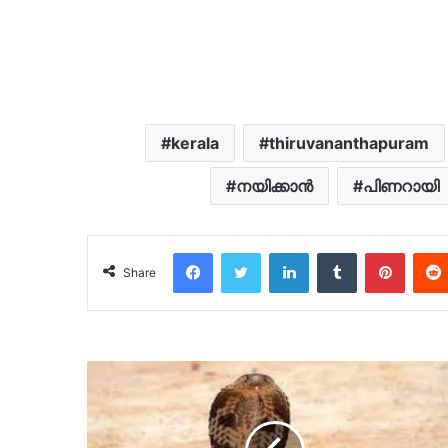
kerala
thiruvananthapuram
നയിക്കാൻ
പിണറായി
Facebook
Twitter
LinkedIn
Tumblr
Pinter
Share