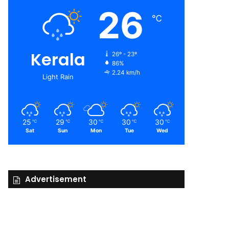
26
℃
Kerala
26º - 23º
86%
2.24 km/h
Light Rain
25
29
30
30
30
℃
℃
℃
℃
℃
Sat
Sun
Mon
Tue
Wed
Advertisement