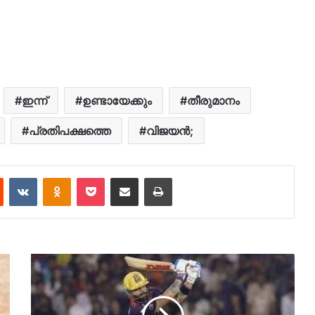
ഇന്ന്
ഉണ്ടായേക്കും
തീരുമാനം
പ്രതിപക്ഷത്തെ
വിജയൻ;
est
Reddit
VKontakte
Odnoklassniki
Pocket
Share via Email
Print