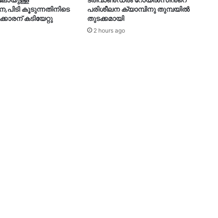
ിലോയുള്ള
ട്രിവാൺഡ്രം റോയൽസിന്‍റെ
നെ,പിടി കൂടുന്നതിനിടെ
പരിശീലന ക്യാമ്പിനു തുമ്പയില്‍
ക്കാരന് കടിയേറ്റു
തുടക്കമായി
2 hours ago