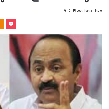
10
Less than a minute
takte
Odnoklassniki
Pocket