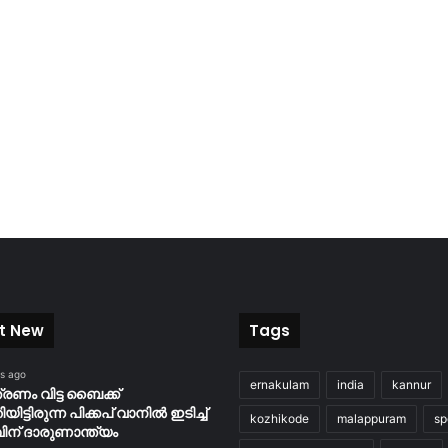
t New
Tags
es ago
ernakulam
india
kannur
്രണം വിട്ട ബൈക്ക്
യിട്ടിരുന്ന പിക്കപ് വാനിൽ ഇടിച്ച്
kozhikode
malappuram
sp
ിന് ദാരുണാന്ത്യം