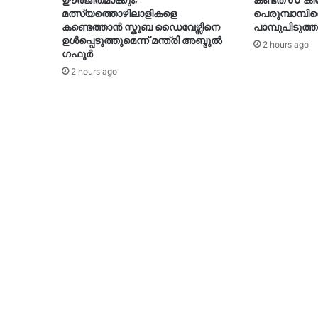
ഊർജിതമാക്കും;
കണ്ടത് 60 ക
മത്സ്യത്തൊഴിലാളികളെ
പെരുമ്പാമ്പി
കണ്ടെത്താൻ സ്കൂബ ഡൈവേഴ്സിനെ
പാമ്പുപിടുത്ത
ഉൾപ്പെടുത്തുമെന്ന് മന്ത്രി അബ്ദുൽ
2 hours ago
ഗഫൂർ
2 hours ago