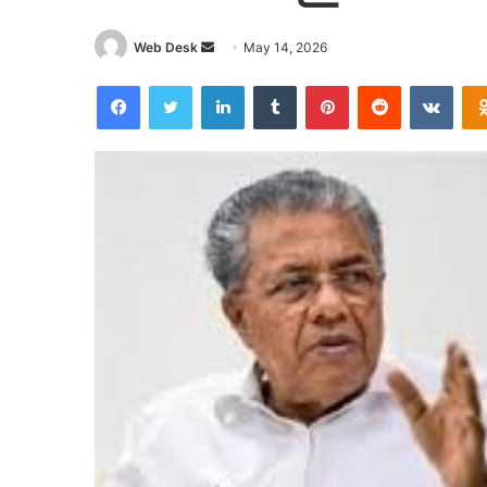
Send
Web Desk
May 14, 2026
an
Facebook
Twitter
LinkedIn
Tumblr
Pinterest
Reddit
VKon
email