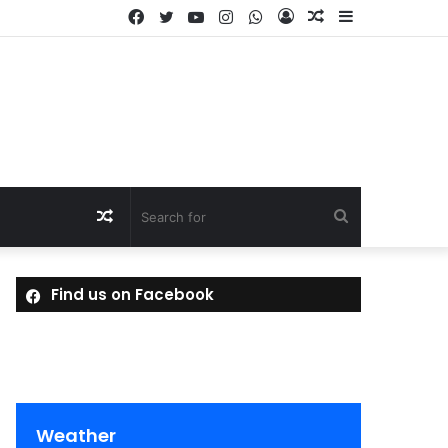
Facebook
Twitter
YouTube
Instagram
WhatsApp
Log
Random
Sidebar
In
Article
Random
Search
Article
for
Find us on Facebook
Weather