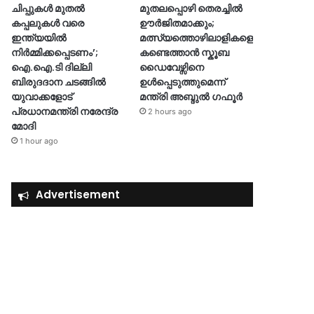
ചിപ്പുകൾ മുതൽ
മുതലപ്പൊഴി തെരച്ചിൽ
കപ്പലുകൾ വരെ
ഊർജിതമാക്കും;
ഇന്ത്യയിൽ
മത്സ്യത്തൊഴിലാളികളെ
നിർമ്മിക്കപ്പെടണം’;
കണ്ടെത്താൻ സ്കൂബ
ഐ.ഐ.ടി ദില്ലി
ഡൈവേഴ്സിനെ
ബിരുദദാന ചടങ്ങിൽ
ഉൾപ്പെടുത്തുമെന്ന്
യുവാക്കളോട്
മന്ത്രി അബ്ദുൽ ഗഫൂർ
പ്രധാനമന്ത്രി നരേന്ദ്ര
2 hours ago
മോദി
1 hour ago
Advertisement