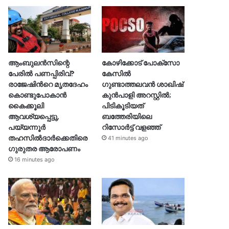
ആംബുലൻസിന്റെ
കോഴിക്കോട് പോക്സോ
പേരിൽ പണപ്പിരിവ്?
കേസിൽ
രാജേഷിന്‍റെ മൃതദേഹം
ഗുണ്ടാത്തലവൻ ശാഖിഷ്
കൊണ്ടുപോകാൻ
കുൻപാളി അറസ്റ്റിൽ;
കൈക്കൂലി
പിടികൂടിയത്
ആവശ്യപ്പെട്ടു,
ബത്തേരിയിലെ
പയ്യന്നൂർ
റിസോർട്ട് വളഞ്ഞ്
തഹസിൽദാർക്കെതിരെ
41 minutes ago
ഗുരുതര ആരോപണം
16 minutes ago