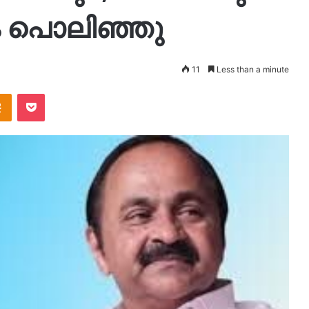
ം പൊലിഞ്ഞു
11
Less than a minute
takte
Odnoklassniki
Pocket