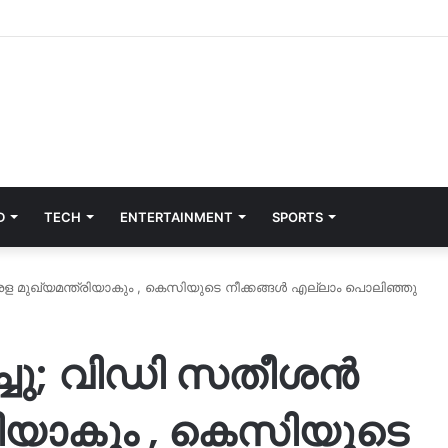
D
TECH
ENTERTAINMENT
SPORTS
രള മുഖ്യമന്ത്രിയാകും , കെസിയുടെ നീക്കങ്ങൾ എല്ലാം പൊലിഞ്ഞു
ച്ചു; വിഡി സതീശൻ
രിയാകും , കെസിയുടെ