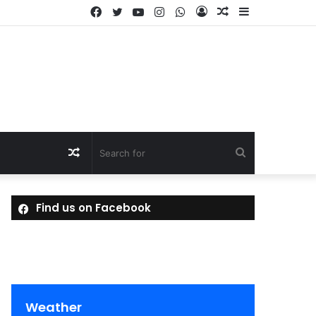
Facebook
Twitter
YouTube
Instagram
WhatsApp
Log
Random
Sidebar
In
Article
Random
Search
Article
for
Find us on Facebook
Weather