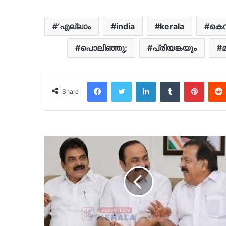
‘എല്ലാം
india
kerala
കെ
പൊലിഞ്ഞു;
പ്രിയങ്കയും
Facebook
Twitter
LinkedIn
Tumblr
Pinter
Share