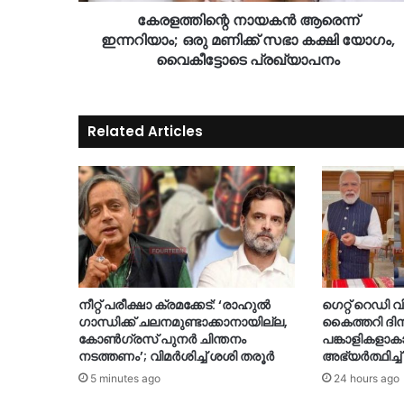
കേരളത്തിന്റെ നായകൻ ആരെന്ന്
ഇന്നറിയാം; ഒരു മണിക്ക് സഭാ കക്ഷി യോഗം,
വൈകീട്ടോടെ പ്രഖ്യാപനം
Related Articles
നീറ്റ് പരീക്ഷാ ക്രമക്കേട്: ‘രാഹുൽ
ഗെറ്റ് റെഡി വി
ഗാന്ധിക്ക് ചലനമുണ്ടാക്കാനായില്ല,
കൈത്തറി ദി
കോൺഗ്രസ് പുനർ ചിന്തനം
പങ്കാളികളാ
നടത്തണം’; വിമർശിച്ച് ശശി തരൂർ
അഭ്യർത്ഥിച്ച്
5 minutes ago
24 hours ago