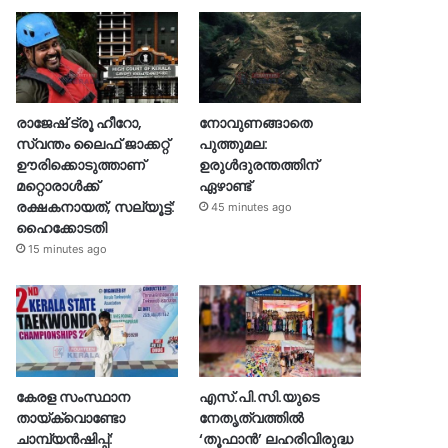
രാജേഷ് ട്രൂ ഹീറോ,
നോവുണങ്ങാതെ
സ്വന്തം ലൈഫ് ജാക്കറ്റ്
പുത്തുമല:
ഊരിക്കൊടുത്താണ്
ഉരുൾദുരന്തത്തിന്
മറ്റൊരാള്‍ക്ക്
ഏഴാണ്ട്
രക്ഷകനായത്, സല്യൂട്ട്:
45 minutes ago
ഹൈക്കോടതി
15 minutes ago
കേരള സംസ്ഥാന
എസ്.പി.സി.യുടെ
തായ്‌ക്വൊണ്ടോ
നേതൃത്വത്തിൽ
ചാമ്പ്യൻഷിപ്പ്:
‘തൂഫാൻ’ ലഹരിവിരുദ്ധ