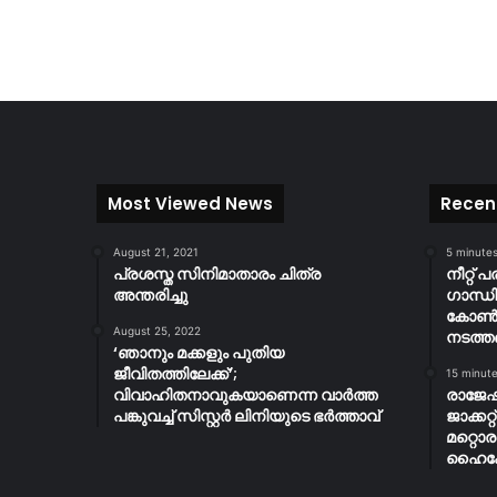
Most Viewed News
Recen
August 21, 2021
5 minute
പ്രശസ്ത സിനിമാതാരം ചിത്ര
നീറ്റ് 
അന്തരിച്ചു
ഗാന്ധി
കോൺഗ്
August 25, 2022
നടത്തണ
‘ഞാനും മക്കളും പുതിയ
ജീവിതത്തിലേക്ക്’;
15 minut
വിവാഹിതനാവുകയാണെന്ന വാർത്ത
രാജേഷ
പങ്കുവച്ച് സിസ്റ്റർ ലിനിയുടെ ഭർത്താവ്
ജാക്കറ
മറ്റൊര
ഹൈക്