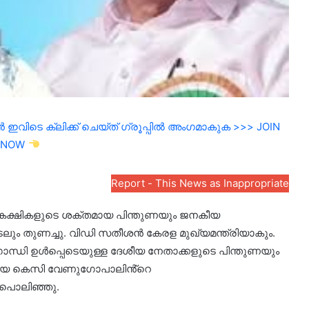
ഇവിടെ ക്ലിക്ക് ചെയ്ത് ഗ്രൂപ്പിൽ അംഗമാകുക >>> JOIN
NOW
Report - This News as Inappropriate
 കക്ഷികളുടെ ശക്തമായ പിന്തുണയും ജനകീയ
െടലും തുണച്ചു. വിഡി സതീശൻ കേരള മുഖ്യമന്ത്രിയാകും.
ഗാന്ധി ഉൾപ്പെടെയുള്ള ദേശീയ നേതാക്കളുടെ പിന്തുണയും
തിയ കെസി വേണുഗോപാലിൻ്റെ
 പൊലിഞ്ഞു.