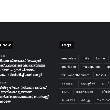
t New
Tags
s ago
ernakulam
india
kannur
പരീക്ഷാ ക്രമക്കേട്: ‘രാഹുൽ
ക്ക് ചലനമുണ്ടാക്കാനായില്ല,
kozhikode
malappuram
sp
രസ് പുനർ ചിന്തനം
ം’; വിമർശിച്ച് ശശി തരൂർ
thiruvananthapuram
thrissur
es ago
അപകടം;
അറസ്റ്റിൽ
ഇന്ന്
് ട്രൂ ഹീറോ, സ്വന്തം ലൈഫ്
്റ് ഊരിക്കൊടുത്താണ്
കേസ്
കോഴിക്കോട്
പിടിയ
ാള്‍ക്ക് രക്ഷകനായത്, സല്യൂട്ട്:
പൊലീസ്
മരിച്ചു
സംസ്ഥാന
കോടതി