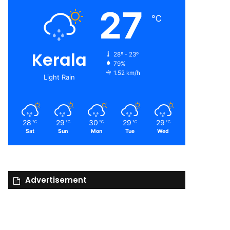
27
℃
Kerala
28º - 23º
79%
1.52 km/h
Light Rain
28
29
30
29
29
℃
℃
℃
℃
℃
Sat
Sun
Mon
Tue
Wed
Advertisement