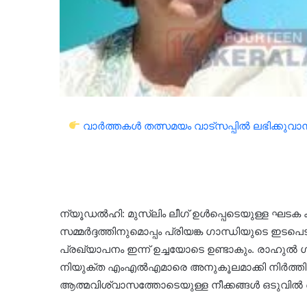
വാർത്തകൾ തത്സമയം വാട്സപ്പിൽ ലഭിക്കുവാൻ 
ന്യൂഡൽഹി: മുസ്ലിം ലീഗ് ഉൾപ്പെടെയുള്ള ഘടക
സമ്മർദ്ദത്തിനുമൊപ്പം പ്രിയങ്ക ഗാന്ധിയുടെ ഇടപ
പ്രഖ്യാപനം ഇന്ന് ഉച്ചയോടെ ഉണ്ടാകും. രാഹുൽ 
നിയുക്ത എംഎൽഎമാരെ അനുകൂലമാക്കി നിർത്
ആത്മവിശ്വാസത്തോടെയുള്ള നീക്കങ്ങൾ ഒടുവിൽ