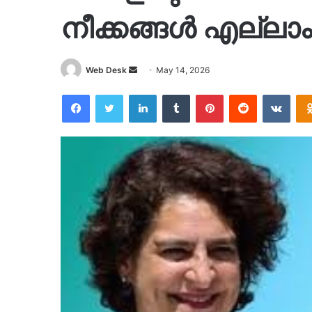
നീക്കങ്ങൾ എല്ലാ
Send
Web Desk
May 14, 2026
an
Facebook
Twitter
LinkedIn
Tumblr
Pinterest
Reddit
VKon
email