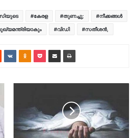
സിയുടെ
കേരള
തുണച്ചു;
നീക്കങ്ങൾ
മുഖ്യമന്ത്രിയാകും
വിഡി
സതീശൻ,
est
Reddit
VKontakte
Odnoklassniki
Pocket
Share via Email
Print