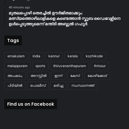
46 minutes ago
മുതലപ്പൊഴി തെരച്ചിൽ ഊർജിതമാക്കും;
മത്സ്യത്തൊഴിലാളികളെ കണ്ടെത്താൻ സ്കൂബ ഡൈവേഴ്സിനെ
ഉൾപ്പെടുത്തുമെന്ന് മന്ത്രി അബ്ദുൽ ഗഫൂർ
Tags
ernakulam
india
kannur
kerala
kozhikode
malappuram
sports
thiruvananthapuram
thrissur
അപകടം;
അറസ്റ്റിൽ
ഇന്ന്
കേസ്
കോഴിക്കോട്
പിടിയിൽ
പൊലീസ്
മരിച്ചു
സംസ്ഥാനത്ത്
Find us on Facebook