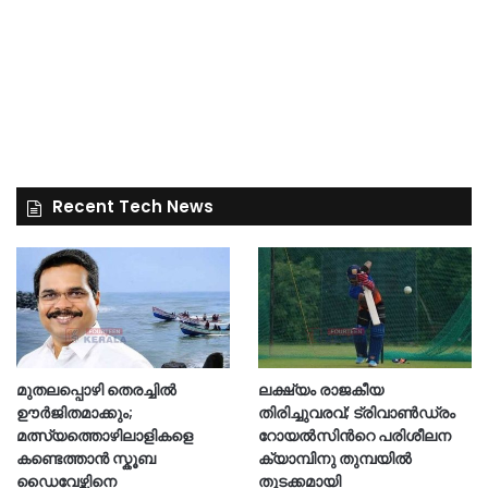
Recent Tech News
മുതലപ്പൊഴി തെരച്ചിൽ
ലക്ഷ്യം രാജകീയ
ഊർജിതമാക്കും;
തിരിച്ചുവരവ്; ട്രിവാൺഡ്രം
മത്സ്യത്തൊഴിലാളികളെ
റോയൽസിന്‍റെ പരിശീലന
കണ്ടെത്താൻ സ്കൂബ
ക്യാമ്പിനു തുമ്പയില്‍
ഡൈവേഴ്സിനെ
തുടക്കമായി