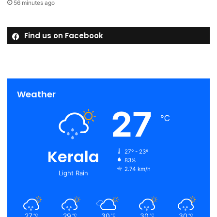
56 minutes ago
Find us on Facebook
Weather
27
℃
Kerala
27º - 23º
83%
2.74 km/h
Light Rain
27
29
30
30
30
℃
℃
℃
℃
℃