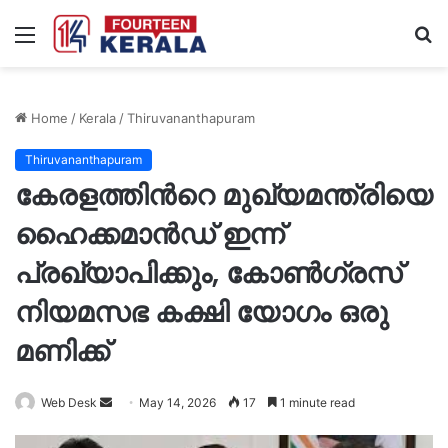
Menu
S
fo
Home
/
Kerala
/
Thiruvananthapuram
Thiruvananthapuram
കേരളത്തിന്‍റെ മുഖ്യമന്ത്രിയെ
ഹൈക്കമാന്‍ഡ് ഇന്ന്
പ്രഖ്യാപിക്കും, കോൺ​ഗ്രസ്
നിയമസഭ കക്ഷി യോ​ഗം ഒരു
മണിക്ക്
Send
Web Desk
May 14, 2026
17
1 minute read
an