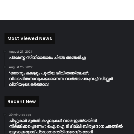
Most Viewed News
August 21, 2021
പ്രശസ്ത സിനിമാതാരം ചിത്ര അന്തരിച്ചു
August 25, 2022
‘ഞാനും മക്കളും പുതിയ ജീവിതത്തിലേക്ക്’;
വിവാഹിതനാവുകയാണെന്ന വാർത്ത പങ്കുവച്ച് സിസ്റ്റർ
ലിനിയുടെ ഭർത്താവ്
Recent New
39 minutes ago
ചിപ്പുകൾ മുതൽ കപ്പലുകൾ വരെ ഇന്ത്യയിൽ
നിർമ്മിക്കപ്പെടണം’; ഐ.ഐ.ടി ദില്ലി ബിരുദദാന ചടങ്ങിൽ
യുവാക്കളോട് പ്രധാനമന്ത്രി നരേന്ദ്ര മോദി