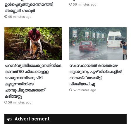
ഉൾപ്പെടുത്തുമെന്ന് മന്ത്രി
56 minutes ago
അബ്ദുൽ ഗഫൂർ
46 minutes ago
പറമ്പ് വൃത്തിയാക്കുന്നതിനിടെ
സംസ്ഥാനത്ത് കനത്ത മഴ
കണ്ടത് 60 കിലോയുള്ള
തുടരുന്നു; ഏഴ് ജില്ലകളിൽ
പെരുമ്പാമ്പിനെ,പിടി
ഓറഞ്ച് അലർട്ട്
കൂടുന്നതിനിടെ
പ്രഖ്യാപിച്ചു
പാമ്പുപിടുത്തക്കാരന്
57 minutes ago
കടിയേറ്റു
56 minutes ago
Advertisement