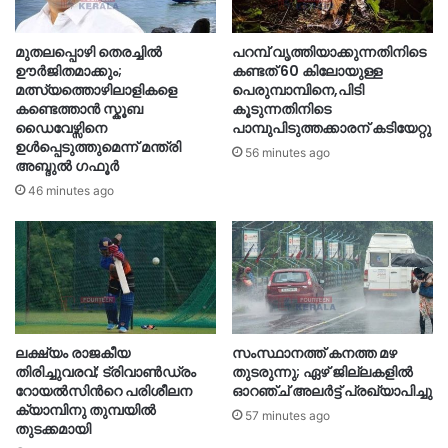
മുതലപ്പൊഴി തെരച്ചിൽ
പറമ്പ് വൃത്തിയാക്കുന്നതിനിടെ
ഊർജിതമാക്കും;
കണ്ടത് 60 കിലോയുള്ള
മത്സ്യത്തൊഴിലാളികളെ
പെരുമ്പാമ്പിനെ,പിടി
കണ്ടെത്താൻ സ്കൂബ
കൂടുന്നതിനിടെ
ഡൈവേഴ്സിനെ
പാമ്പുപിടുത്തക്കാരന് കടിയേറ്റു
ഉൾപ്പെടുത്തുമെന്ന് മന്ത്രി
56 minutes ago
അബ്ദുൽ ഗഫൂർ
46 minutes ago
ലക്ഷ്യം രാജകീയ
സംസ്ഥാനത്ത് കനത്ത മഴ
തിരിച്ചുവരവ്; ട്രിവാൺഡ്രം
തുടരുന്നു; ഏഴ് ജില്ലകളിൽ
റോയൽസിന്‍റെ പരിശീലന
ഓറഞ്ച് അലർട്ട് പ്രഖ്യാപിച്ചു
ക്യാമ്പിനു തുമ്പയില്‍
57 minutes ago
തുടക്കമായി