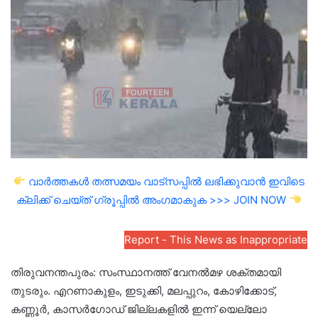
email
വാർത്തകൾ തത്സമയം വാട്സപ്പിൽ ലഭിക്കുവാൻ ഇവിടെ
ക്ലിക്ക് ചെയ്ത് ഗ്രൂപ്പിൽ അംഗമാകുക >>> JOIN NOW
Report - This News as Inappropriate
തിരുവനന്തപുരം: സംസ്ഥാനത്ത് വേനൽമഴ ശക്തമായി
തുടരും. എറണാകുളം, ഇടുക്കി, മലപ്പുറം, കോഴിക്കോട്,
കണ്ണൂർ, കാസർഗോഡ് ജില്ലകളിൽ ഇന്ന് യെല്ലോ