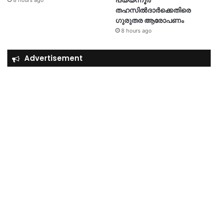
പയ്യന്നൂർ
8 hours ago
തഹസിൽദാർക്കെതിരെ
ഗുരുതര ആരോപണം
8 hours ago
Advertisement