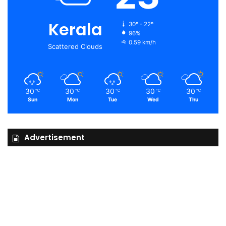
Kerala
30º - 22º
96%
0.59 km/h
Scattered Clouds
30
30
30
30
30
℃
℃
℃
℃
℃
Sun
Mon
Tue
Wed
Thu
Advertisement