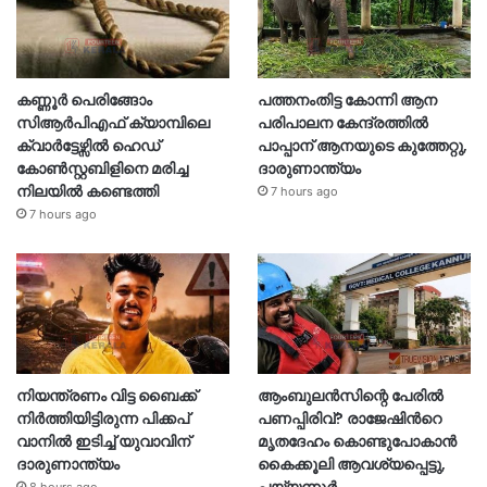
കണ്ണൂർ പെരിങ്ങോം
പത്തനംതിട്ട കോന്നി ആന
സിആർപിഎഫ് ക്യാമ്പിലെ
പരിപാലന കേന്ദ്രത്തിൽ
ക്വാർട്ടേഴ്സിൽ ഹെഡ്
പാപ്പാന് ആനയുടെ കുത്തേറ്റു,
കോൺസ്റ്റബിളിനെ മരിച്ച
ദാരുണാന്ത്യം
നിലയിൽ കണ്ടെത്തി
7 hours ago
7 hours ago
നിയന്ത്രണം വിട്ട ബൈക്ക്
ആംബുലൻസിന്റെ പേരിൽ
നിർത്തിയിട്ടിരുന്ന പിക്കപ്
പണപ്പിരിവ്? രാജേഷിന്‍റെ
വാനിൽ ഇടിച്ച് യുവാവിന്
മൃതദേഹം കൊണ്ടുപോകാൻ
ദാരുണാന്ത്യം
കൈക്കൂലി ആവശ്യപ്പെട്ടു,