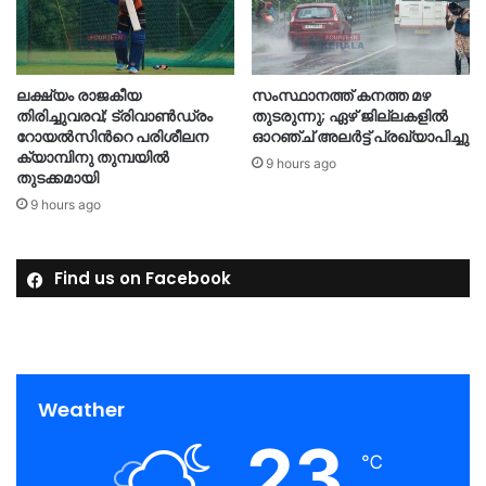
ലക്ഷ്യം രാജകീയ
സംസ്ഥാനത്ത് കനത്ത മഴ
തിരിച്ചുവരവ്; ട്രിവാൺഡ്രം
തുടരുന്നു; ഏഴ് ജില്ലകളിൽ
റോയൽസിന്‍റെ പരിശീലന
ഓറഞ്ച് അലർട്ട് പ്രഖ്യാപിച്ചു
ക്യാമ്പിനു തുമ്പയില്‍
9 hours ago
തുടക്കമായി
9 hours ago
Find us on Facebook
Weather
23
℃