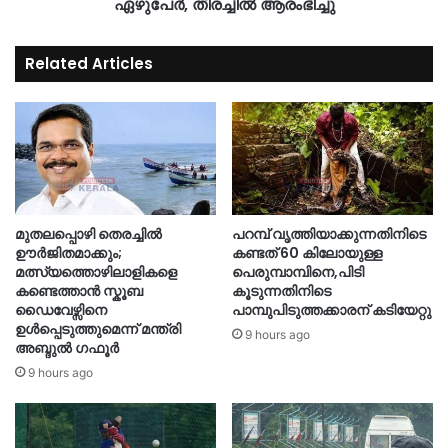
ഏഴുപേര്‍, തിരച്ചില്‍ ആരംഭിച്ചു
Related Articles
മുതലപ്പൊഴി തെരച്ചിൽ
പറമ്പ് വൃത്തിയാക്കുന്നതിനിടെ
ഊർജിതമാക്കും;
കണ്ടത് 60 കിലോയുള്ള
മത്സ്യത്തൊഴിലാളികളെ
പെരുമ്പാമ്പിനെ,പിടി
കണ്ടെത്താൻ സ്കൂബ
കൂടുന്നതിനിടെ
ഡൈവേഴ്സിനെ
പാമ്പുപിടുത്തക്കാരന് കടിയേറ്റു
ഉൾപ്പെടുത്തുമെന്ന് മന്ത്രി
9 hours ago
അബ്ദുൽ ഗഫൂർ
9 hours ago