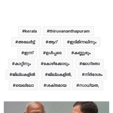
kerala
thiruvananthapuram
അലേർട്ട്;
ആറ്
ഇടിമിന്നലിനും
ഇന്ന്
ഉൾപ്പടെ
കണ്ണൂരും
കാറ്റിനും
കോഴിക്കോടും
ജാഗ്രതാ
ജില്ലകളില്‍
ജില്ലകളില്‍,
നിർദേശം
യെല്ലോ
ശക്തമായ
സാധ്യത,