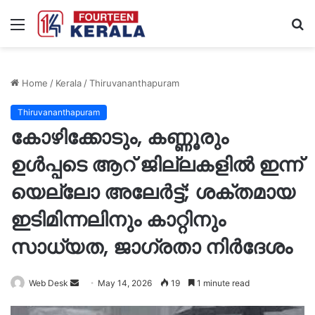
Menu
S
fo
Home
/
Kerala
/
Thiruvananthapuram
Thiruvananthapuram
കോഴിക്കോടും, കണ്ണൂരും
ഉൾപ്പടെ ആറ് ജില്ലകളിൽ ഇന്ന്
യെല്ലോ അലേർട്ട്; ശക്തമായ
ഇടിമിന്നലിനും കാറ്റിനും
സാധ്യത, ജാഗ്രതാ നിർദേശം
Send
Web Desk
May 14, 2026
19
1 minute read
an