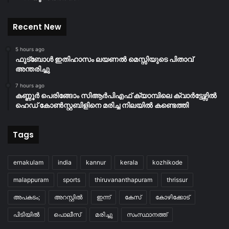
Recent New
5 hours ago
ഫുട്ബോൾ ഇതിഹാസം ലയണൽ മെസ്സിയുടെ പിതാവ്
അന്തരിച്ചു
7 hours ago
കണ്ണൂർ പെരിങ്ങോം സിആർപിഎഫ് ക്യാമ്പിലെ ക്വാർട്ടേഴ്സിൽ
ഹെഡ് കോൺസ്റ്റബിളിനെ മരിച്ച നിലയിൽ കണ്ടെത്തി
Tags
ernakulam
india
kannur
kerala
kozhikode
malappuram
sports
thiruvananthapuram
thrissur
അപകടം;
അറസ്റ്റിൽ
ഇന്ന്
കേസ്
കോഴിക്കോട്
പിടിയിൽ
പൊലീസ്
മരിച്ചു
സംസ്ഥാനത്ത്