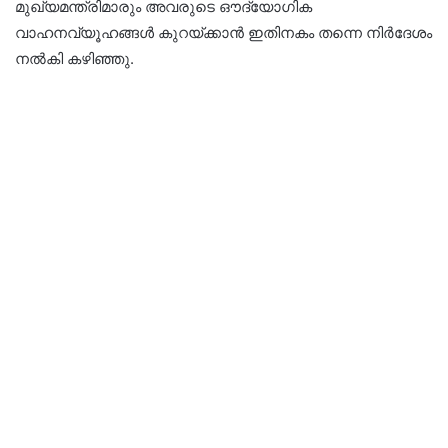
മുഖ്യമന്ത്രിമാരും അവരുടെ ഔദ്യോഗിക
വാഹനവ്യൂഹങ്ങൾ കുറയ്ക്കാൻ ഇതിനകം തന്നെ നിർദേശം
നൽകി കഴിഞ്ഞു.