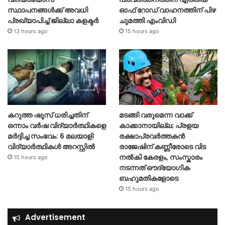
സ്ഥാപനങ്ങള്‍ക്ക് അവധി
ഓഫ് റോഡ് വാഹനത്തിന് പിഴ
പ്രഖ്യാപിച്ച് ജില്ലാ കളക്ടർ
ചുമത്തി എംവിഡി
13 hours ago
15 hours ago
കറുത്ത ഷൂസ് ധരിച്ചതിന്
മടങ്ങി വരുമെന്ന വാക്ക്
ഒന്നാം വർഷ വിദ്യാർത്ഥികളെ
കാക്കാനായില്ല; പ്രളയ
മർദ്ദിച്ച സംഭവം: 6 മലയാളി
രക്ഷാപ്രവർത്തകൻ
വിദ്യാർത്ഥികൾ അറസ്റ്റിൽ
രാജേഷിന് കണ്ണീരോടെ വിട
നൽകി കേരളം, സംസ്കാരം
15 hours ago
നടന്നത് ഔദ്യോ​ഗിക
ബഹുമതികളോടെ
15 hours ago
Advertisement