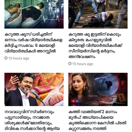
കറുത്ത ഷൂസ് ധരിച്ചതിന്
കറുത്ത ഷൂ ഇട്ടതിന് കൊടും
ഒന്നാം വർഷ വിദ്യാർത്ഥികളെ
ക്രൂരത; മംഗളൂരുവിൽ
മർദ്ദിച്ച സംഭവം: 6 മലയാളി
മലയാളി വിദ്യാർത്ഥികൾക്ക്
വിദ്യാർത്ഥികൾ അറസ്റ്റിൽ
സീനിയർസിന്റെ മർദ്ദനം,
അന്വേഷണം
15 hours ago
15 hours ago
നവവധുവിന് സ്വര്‍ണവും
കത്തി വാങ്ങിയത് 2 മാസം
പട്ടുസാരിയും, നവജാത
മുൻപ്: അധ്യാപികയെ
ശിശുക്കള്‍ക്ക് മോതിരവും,
കുത്തിക്കൊന്ന കേസിൽ പ്രതി
ടിവികെ സര്‍ക്കാറിന്റെ ആദ്യ
കുറ്റസമ്മതം നടത്തി