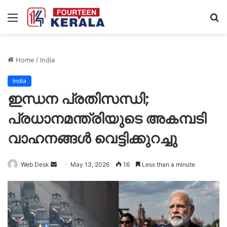
Menu
S
fo
Home
/
India
India
ഇന്ധന പ്രതിസന്ധി;
പ്രധാനമന്ത്രിയുടെ അകമ്പടി
വാഹനങ്ങൾ വെട്ടിക്കുറച്ചു
Send
Web Desk
May 13, 2026
16
Less than a minute
an
email