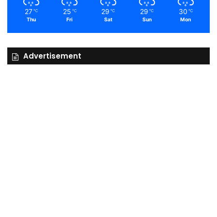
27
25
29
29
30
℃
℃
℃
℃
℃
Thu
Fri
Sat
Sun
Mon
Advertisement