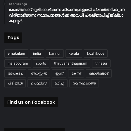
13 hours ago
കോഴിക്കോട് ദുരിതാശ്വാസ ക്യാമ്പുകളായി പ്രവര്‍ത്തിക്കുന്ന
വിദ്യാഭ്യാസ സ്ഥാപനങ്ങള്‍ക്ക് അവധി പ്രഖ്യാപിച്ച് ജില്ലാ
കളക്ടർ
Tags
ernakulam
india
kannur
kerala
kozhikode
malappuram
sports
thiruvananthapuram
thrissur
അപകടം;
അറസ്റ്റിൽ
ഇന്ന്
കേസ്
കോഴിക്കോട്
പിടിയിൽ
പൊലീസ്
മരിച്ചു
സംസ്ഥാനത്ത്
Find us on Facebook