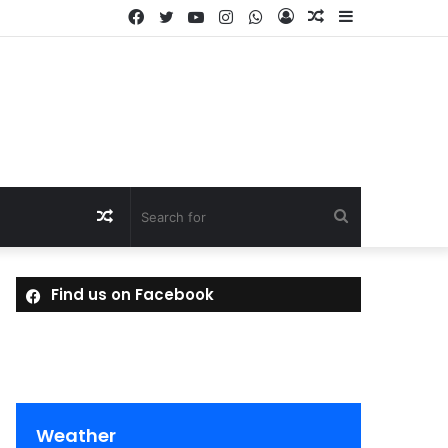
Facebook
Twitter
YouTube
Instagram
WhatsApp
Log
Random
Sidebar
In
Article
Random
Search
Article
for
Find us on Facebook
Weather