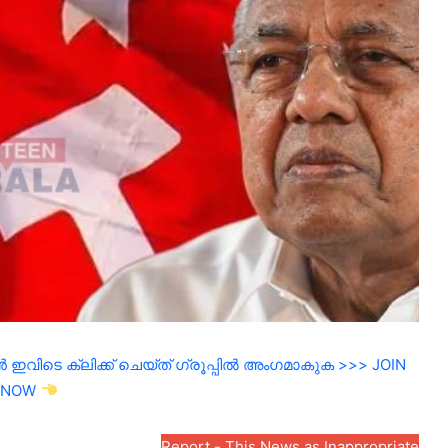
ഇവിടെ ക്ലിക്ക് ചെയ്ത് ഗ്രൂപ്പിൽ അംഗമാകുക >>> JOIN
NOW
Report - This News as Inappropriate