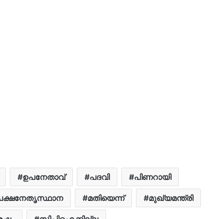
ഉപനേതാവ്
പദവി
പിണറായി
പക്ഷനേതൃസ്ഥാന
മതിയെന്ന്
മുഖ്യമന്ത്രി
േഷം
സിപിഐക്കില്ല