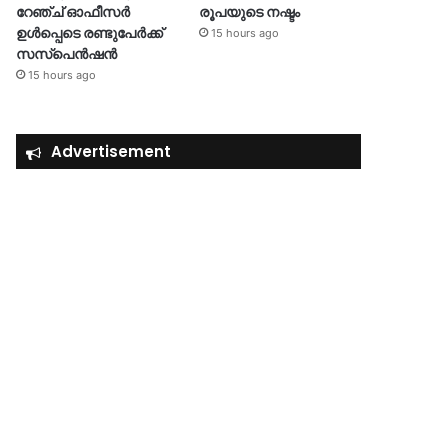
റേഞ്ച് ഓഫീസർ
രൂപയുടെ നഷ്ടം
ഉൾപ്പെടെ രണ്ടുപേർക്ക്
15 hours ago
സസ്‌പെൻഷൻ
15 hours ago
Advertisement