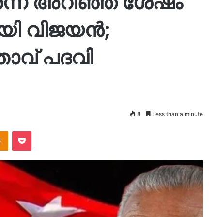
െന്ന് അറിഞ്ഞ ശേഷം
ായി വിജയൻ;
ാവ് പദവി
8
Less than a minute
takte
Odnoklassniki
Pocket