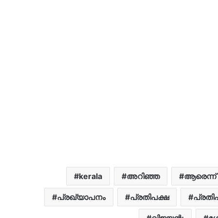
kerala
അറിഞ്ഞ
ആരെന്ന്
പ്രഖ്യാപനം
പ്രതിപക്ഷ
പ്രതി
വിജയൻ;
ശ