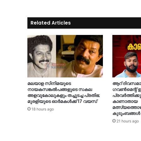
Related Articles
മലയാള സിനിമയുടെ
ആറ് ദിവസമായി
നായകസങ്കല്‍പങ്ങളുടെ സകല
ഗവണ്‍മെന്റ് ഉ
അളവുകോലുകളും തച്ചുടച്ച പ്രതിഭ;
പ്രവര്‍ത്തിക്ക
മുരളിയുടെ ഓര്‍മകള്‍ക്ക് 17 വയസ്
കാണാതായ
മത്സ്യത്തൊ
18 hours ago
കുടുംബങ്ങള്‍
21 hours ago