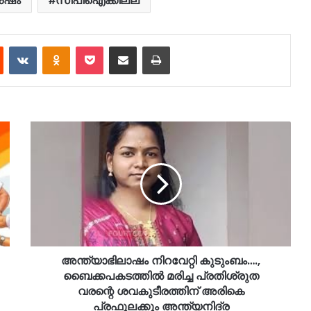
est
Reddit
VKontakte
Odnoklassniki
Pocket
Share via Email
Print
അന്ത്യാഭിലാഷം നിറവേറ്റി കുടുംബം….,
ബൈക്കപകടത്തിൽ മരിച്ച പ്രതിശ്രുത
വരന്റെ ശവകുടീരത്തിന് അരികെ
പ്രഫുലക്കും അന്ത്യനിദ്ര