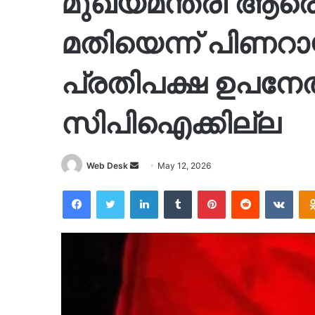
മുഖ്യമന്ത്രി ആര
മതിയെന്ന് പിണറ
പ്രതിപക്ഷ ഉപനേത
സിപിഐക്കില്ല
Send
Web Desk
May 12, 2026
an
Facebook
Twitter
LinkedIn
Tumblr
Pinterest
Reddit
VKon
email