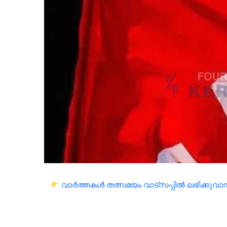
വാർത്തകൾ തത്സമയം വാട്സപ്പിൽ ലഭിക്കുവാൻ 