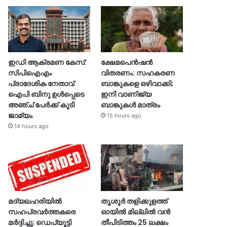
ഇഡി ആക്രമണ കേസ്:
ക്ഷേമപെൻഷൻ
സിപിഐഎം
വിതരണം: സഹകരണ
പ്രാദേശിക നേതാവ്
ബാങ്കുകളെ ഒഴിവാക്കി;
ഐപി ബിനു ഉൾപ്പെടെ
ഇനി വാണിജ്യ
അഞ്ച് പേർക്ക് കൂടി
ബാങ്കുകൾ മാത്രം
ജാമ്യം
15 hours ago
14 hours ago
മദ്യലഹരിയിൽ
തൃശൂര്‍ തളിക്കുളത്ത്
സഹപ്രവർത്തകരെ
ഓയില്‍ മില്ലില്‍ വൻ
മർദ്ദിച്ചു; ഡെപ്യൂട്ടി
തീപിടിത്തം 25 ലക്ഷം