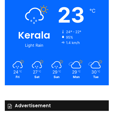
23
℃
Kerala
24º - 22º
95%
1.4 km/h
Light Rain
24
27
29
29
30
℃
℃
℃
℃
℃
Fri
Sat
Sun
Mon
Tue
Advertisement