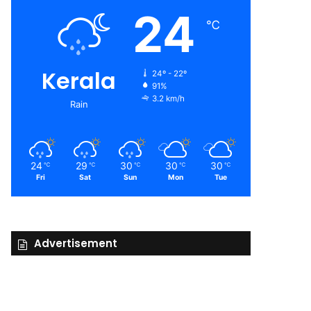
24
℃
Kerala
24º - 22º
91%
3.2 km/h
Rain
24
29
30
30
30
℃
℃
℃
℃
℃
Fri
Sat
Sun
Mon
Tue
Advertisement