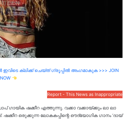
ഇവിടെ ക്ലിക്ക് ചെയ്ത് ഗ്രൂപ്പിൽ അംഗമാകുക >>> JOIN
NOW
Report - This News as Inappropriate
് ഗായിക ഷക്കീറ എത്തുന്നു. വക്കാ വക്കായ്ക്കും ലാ ലാ
 ഷക്കീറ ഒരുക്കുന്ന ലോകകപ്പിന്റെ ഔദ്യോഗിക ഗാനം ‘ദായ്