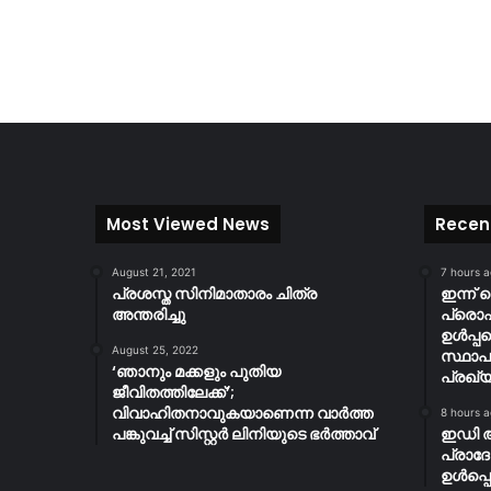
Most Viewed News
Recen
August 21, 2021
7 hours 
പ്രശസ്ത സിനിമാതാരം ചിത്ര
ഇന്ന് 
അന്തരിച്ചു
പ്ര
ഉൾപ്പ
August 25, 2022
സ്ഥാപ
‘ഞാനും മക്കളും പുതിയ
പ്രഖ്യ
ജീവിതത്തിലേക്ക്’;
വിവാഹിതനാവുകയാണെന്ന വാർത്ത
8 hours 
പങ്കുവച്ച് സിസ്റ്റർ ലിനിയുടെ ഭർത്താവ്
ഇഡി 
പ്രാദ
ഉൾപ്പെ