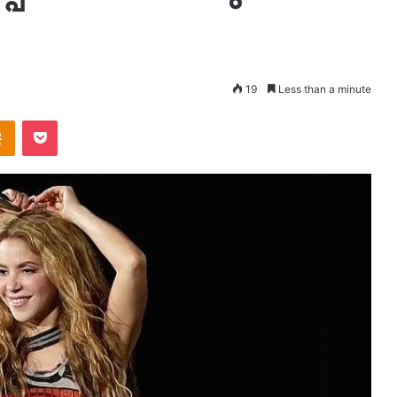
19
Less than a minute
takte
Odnoklassniki
Pocket