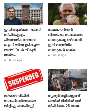
ഇഡി ആക്രമണ കേസ്:
ക്ഷേമപെൻഷൻ
സിപിഐഎം
വിതരണം: സഹകരണ
പ്രാദേശിക നേതാവ്
ബാങ്കുകളെ ഒഴിവാക്കി;
ഐപി ബിനു ഉൾപ്പെടെ
ഇനി വാണിജ്യ
അഞ്ച് പേർക്ക് കൂടി
ബാങ്കുകൾ മാത്രം
ജാമ്യം
8 hours ago
8 hours ago
മദ്യലഹരിയിൽ
തൃശൂര്‍ തളിക്കുളത്ത്
സഹപ്രവർത്തകരെ
ഓയില്‍ മില്ലില്‍ വൻ
മർദ്ദിച്ചു; ഡെപ്യൂട്ടി
തീപിടിത്തം 25 ലക്ഷം