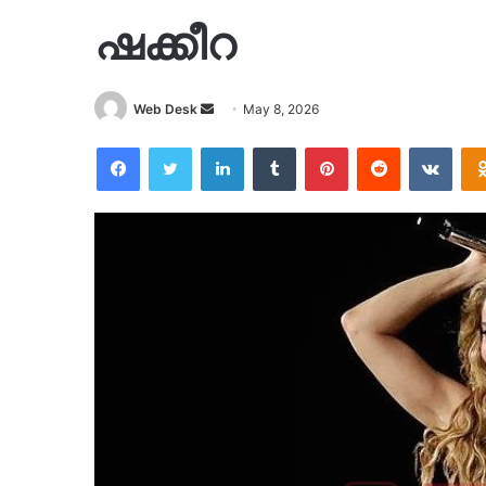
ഷക്കീറ
Send
Web Desk
May 8, 2026
an
Facebook
Twitter
LinkedIn
Tumblr
Pinterest
Reddit
VKon
email