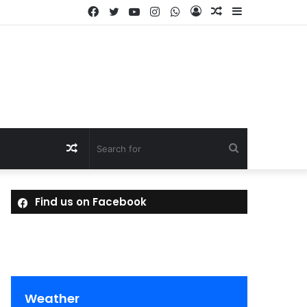
Facebook
Twitter
YouTube
Instagram
WhatsApp
Log
Random
Sidebar
In
Article
Random
Search
Article
for
Find us on Facebook
Weather