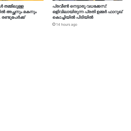
തമ്മിലുള്ള
പ്രവീൺ നെട്ടാരൂ വധക്കേസ്:
 അച്ഛനും മകനും
ഒളിവിലായിരുന്ന പ്രതി ഉമ്മർ ഫാറൂഖ്
, രണ്ടുപേർക്ക്
കൊച്ചിയിൽ പിടിയിൽ
14 hours ago