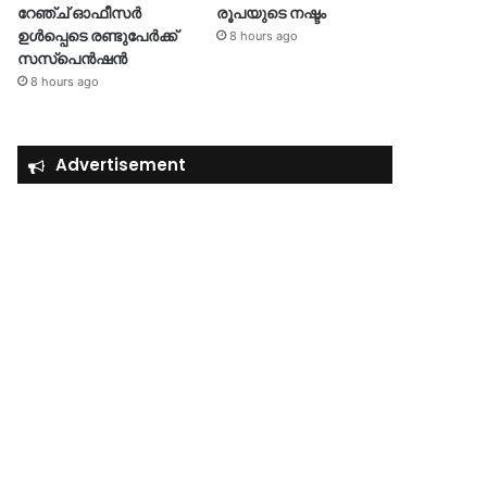
റേഞ്ച് ഓഫീസർ
രൂപയുടെ നഷ്ടം
ഉൾപ്പെടെ രണ്ടുപേർക്ക്
8 hours ago
സസ്‌പെൻഷൻ
8 hours ago
Advertisement