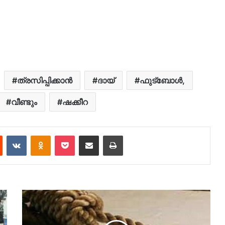
ത്രസിപ്പിക്കാന്‍
ദായ്
ഫുട്‌ബോള്‍,
വീണ്ടും
ഷക്കീറ
est
Reddit
VKontakte
Odnoklassniki
Pocket
Share via Email
Print