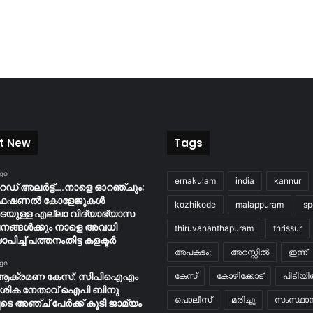
t New
Tags
ago
ernakulam
india
kannur
റെഡ് അലർട്ട്….നാളെ ഓറഞ്ചും;
ൊഫഷണൽ കോളേജുകൾ
kozhikode
malappuram
sp
ടെയുള്ള എല്ലാ വിദ്യാഭ്യാസ
നങ്ങൾക്കും നാളെ അവധി
thiruvananthapuram
thrissur
ാപിച്ച് പത്തനംതിട്ട കളക്ടർ
അപകടം;
അറസ്റ്റിൽ
ഇന്ന്
ago
ആക്രമണ കേസ്: സിപിഐഎം
കേസ്
കോഴിക്കോട്
പിടിയ
േശിക നേതാവ് ഐപി ബിനു
പൊലീസ്
മരിച്ചു
സംസ്ഥാന
ടെ അഞ്ച് പേർക്ക് കൂടി ജാമ്യം