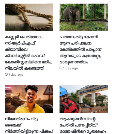
കണ്ണൂർ പെരിങ്ങോം
പത്തനംതിട്ട കോന്നി
സിആർപിഎഫ്
ആന പരിപാലന
ക്യാമ്പിലെ
കേന്ദ്രത്തിൽ പാപ്പാന്
ക്വാർട്ടേഴ്സിൽ ഹെഡ്
ആനയുടെ കുത്തേറ്റു,
കോൺസ്റ്റബിളിനെ മരിച്ച
ദാരുണാന്ത്യം
നിലയിൽ കണ്ടെത്തി
1 day ago
1 day ago
നിയന്ത്രണം വിട്ട
ആംബുലൻസിന്റെ
ബൈക്ക്
പേരിൽ പണപ്പിരിവ്?
നിർത്തിയിട്ടിരുന്ന പിക്കപ്
രാജേഷിന്‍റെ മൃതദേഹം