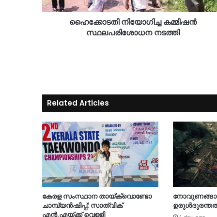
ഹൈക്കോടതി നിയോഗിച്ച കമ്മിഷൻ
സ്ഥലപരിശോധന നടത്തി
Related Articles
കേരള സംസ്ഥാന തായ്‌ക്വൊണ്ടോ
നോവുണങ്ങാത
ചാമ്പ്യൻഷിപ്പ്: സാത്വിക്
ഉരുൾദുരന്തത്
എൻ.എയ്ക്ക് വെള്ളി