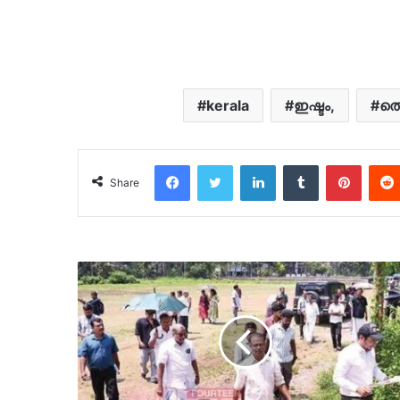
kerala
ഇഷ്ടം,
തൊ
Facebook
Twitter
LinkedIn
Tumblr
Pinter
Share