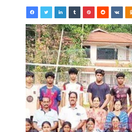
an
Facebook
Twitter
LinkedIn
Tumblr
Pinterest
Reddit
VKon
email