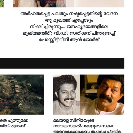
അർഹതപ്പെട്ട പലതും നഷ്ടപ്പെട്ടതിന്റെ വേദന
ആ മുഖത്ത് എപ്പോഴും
നിഴലിച്ചിരുന്നു…..ജനഹൃദയങ്ങളിലെ
മുഖ്യമന്ത്രി'; വി.ഡി. സതീശന് പിന്തുണച്ച്
പോസ്റ്റിട്ട് റിനി ആൻ ജോർജ്
െ പുത്തുമല:
മലയാള സിനിമയുടെ
തിന് ഏഴാണ്ട്
നായകസങ്കല്‍പങ്ങളുടെ സകല
അളവുകോലുകളും തച്ചുടച്ച പ്രതിഭ;