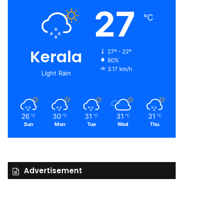
27
℃
Kerala
27º - 22º
80%
3.17 km/h
Light Rain
26
30
31
31
31
℃
℃
℃
℃
℃
Sun
Mon
Tue
Wed
Thu
Advertisement