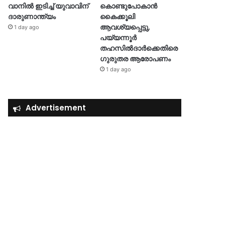
വാനിൽ ഇടിച്ച് യുവാവിന്
കൊണ്ടുപോകാൻ
ദാരുണാന്ത്യം
കൈക്കൂലി
ആവശ്യപ്പെട്ടു,
1 day ago
പയ്യന്നൂർ
തഹസിൽദാർക്കെതിരെ
ഗുരുതര ആരോപണം
1 day ago
Advertisement