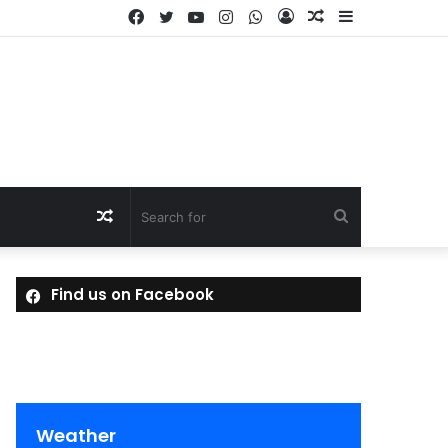
Facebook
Twitter
YouTube
Instagram
WhatsApp
Log
Random
Sidebar
In
Article
Random
Search
Article
for
Find us on Facebook
Weather