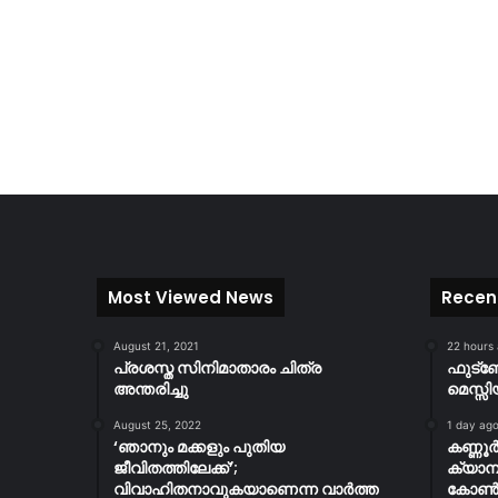
Most Viewed News
Recen
August 21, 2021
22 hours
പ്രശസ്ത സിനിമാതാരം ചിത്ര
ഫുട്
അന്തരിച്ചു
മെസ്സി
August 25, 2022
1 day ag
‘ഞാനും മക്കളും പുതിയ
കണ്ണൂ
ജീവിതത്തിലേക്ക്’;
ക്യാമ്
വിവാഹിതനാവുകയാണെന്ന വാർത്ത
കോൺസ്