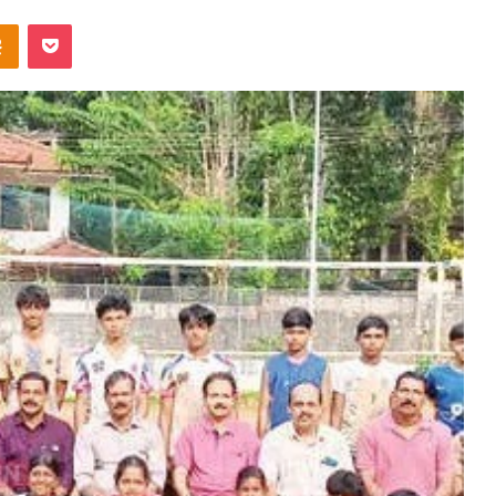
takte
Odnoklassniki
Pocket