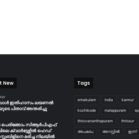
t New
Tags
 ago
ernakulam
india
kannur
ബോൾ ഇതിഹാസം ലയണൽ
യുടെ പിതാവ് അന്തരിച്ചു
kozhikode
malappuram
sp
o
thiruvananthapuram
thrissur
ർ പെരിങ്ങോം സിആർപിഎഫ്
പിലെ ക്വാർട്ടേഴ്സിൽ ഹെഡ്
അപകടം;
അറസ്റ്റിൽ
ഇന്ന്
റ്റബിളിനെ മരിച്ച നിലയിൽ