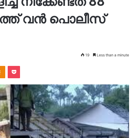
ിച്ച് നീക്കേണ്ടത് 88
ഥലത്ത് വൻ പൊലീസ്
19
Less than a minute
takte
Odnoklassniki
Pocket