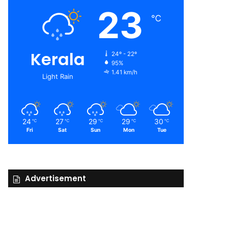
23
℃
Kerala
24º - 22º
95%
1.41 km/h
Light Rain
24
27
29
29
30
℃
℃
℃
℃
℃
Fri
Sat
Sun
Mon
Tue
Advertisement