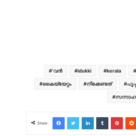
‘വന്‍
idukki
kerala
കൈയ്യേറ്റം
നീക്കേണ്ടത്
പൂപ
സന്നാഹ
Facebook
Twitter
LinkedIn
Tumblr
Pinter
Share