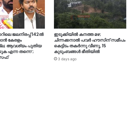
റിലെ ജലനിരപ്പ് 142ല്‍
ഇടുക്കിയിൽ കനത്ത മഴ;
്താന്‍ കേരളം
ചിന്നക്കനാൽ പവർ ഹൗസിന് സമീപം
ല്ല; ആവശ്യം പുതിയ
കെട്ടിടം തകർന്നു വീണു, 15
ക്കുക എന്ന തന്നെ’;
കുടുംബങ്ങൾ ഭീതിയിൽ
സഫ്
3 days ago