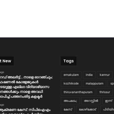
t New
Tags
 ago
ernakulam
india
kannur
റെഡ് അലർട്ട്….നാളെ ഓറഞ്ചും;
ൊഫഷണൽ കോളേജുകൾ
kozhikode
malappuram
sp
ടെയുള്ള എല്ലാ വിദ്യാഭ്യാസ
നങ്ങൾക്കും നാളെ അവധി
thiruvananthapuram
thrissur
ാപിച്ച് പത്തനംതിട്ട കളക്ടർ
അപകടം;
അറസ്റ്റിൽ
ഇന്ന്
 ago
ആക്രമണ കേസ്: സിപിഐഎം
കേസ്
കോഴിക്കോട്
പിടിയ