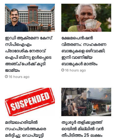
ഇഡി ആക്രമണ കേസ്:
ക്ഷേമപെൻഷൻ
സിപിഐഎം
വിതരണം: സഹകരണ
പ്രാദേശിക നേതാവ്
ബാങ്കുകളെ ഒഴിവാക്കി;
ഐപി ബിനു ഉൾപ്പെടെ
ഇനി വാണിജ്യ
അഞ്ച് പേർക്ക് കൂടി
ബാങ്കുകൾ മാത്രം
ജാമ്യം
16 hours ago
16 hours ago
മദ്യലഹരിയിൽ
തൃശൂര്‍ തളിക്കുളത്ത്
സഹപ്രവർത്തകരെ
ഓയില്‍ മില്ലില്‍ വൻ
മർദ്ദിച്ചു; ഡെപ്യൂട്ടി
തീപിടിത്തം 25 ലക്ഷം