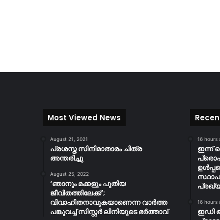
Most Viewed News
Recen
August 21, 2021
16 hours
പ്രശസ്ത സിനിമാതാരം ചിത്ര
ഇന്ന് 
അന്തരിച്ചു
പ്ര
ഉൾപ്പ
August 25, 2022
സ്ഥാപ
‘ഞാനും മക്കളും പുതിയ
പ്രഖ്യ
ജീവിതത്തിലേക്ക്’;
വിവാഹിതനാവുകയാണെന്ന വാർത്ത
16 hours
പങ്കുവച്ച് സിസ്റ്റർ ലിനിയുടെ ഭർത്താവ്
ഇഡി 