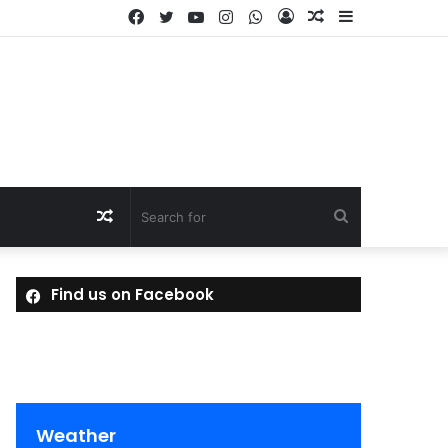
Facebook
Twitter
YouTube
Instagram
WhatsApp
Log
Random
Sidebar
In
Article
Random
Search
Article
for
Find us on Facebook
Weather