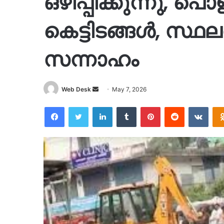
ഒഴിപ്പിക്കുന്നു, പൊള
കെട്ടിടങ്ങൾ, സ്
സന്നാഹം
Send
Web Desk
May 7, 2026
an
Facebook
Twitter
LinkedIn
Tumblr
Pinterest
Reddit
VKon
email