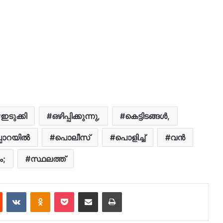
ഇടുക്കി
ഒഴിപ്പിക്കുന്നു,
കെട്ടിടങ്ങൾ,
്പാറയിൽ
പൊലീസ്
പൊളിച്ച്
വന്‍
ം;
സ്ഥലത്ത്
est
Reddit
VKontakte
Odnoklassniki
Pocket
Share via Email
Print