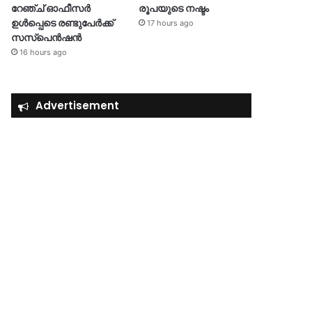
റേഞ്ച് ഓഫീസർ
രൂപയുടെ നഷ്ടം
ഉൾപ്പെടെ രണ്ടുപേർക്ക്
17 hours ago
സസ്‌പെൻഷൻ
16 hours ago
Advertisement