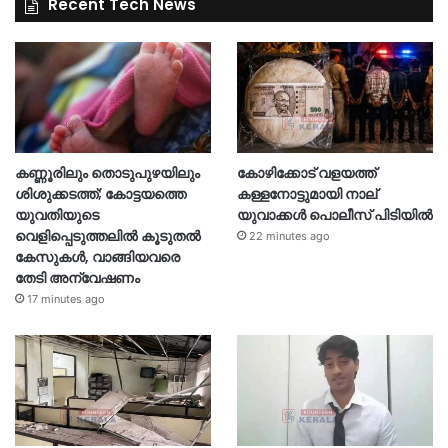
Recent Tech News
കണ്ണൂരിലും തൊടുപുഴയിലും
കോഴിക്കോട് വളയത്ത്
ശിശുക്കടത്ത്; കോട്ടയത്തെ
കള്ളനോട്ടുമായി നാല്
യുവതിയുടെ
യുവാക്കൾ പൊലീസ് പിടിയിൽ
വെളിപ്പെടുത്തലിൽ കൂടുതൽ
22 minutes ago
കേസുകൾ, വാങ്ങിയവരെ
തേടി അന്വേഷണം
17 minutes ago