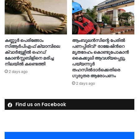
കണ്ണൂർ പെരിങ്ങോം
ആംബുലൻസിന്റെ പേരിൽ
സിആർപിഎഫ് ക്യാമ്പിലെ
പണപ്പിരിവ്? രാജേഷിന്‍റെ
ക്വാർട്ടേഴ്സിൽ ഹെഡ്
മൃതദേഹം കൊണ്ടുപോകാൻ
കോൺസ്റ്റബിളിനെ മരിച്ച
കൈക്കൂലി ആവശ്യപ്പെട്ടു,
നിലയിൽ കണ്ടെത്തി
പയ്യന്നൂർ
തഹസിൽദാർക്കെതിരെ
2 days ago
ഗുരുതര ആരോപണം
2 days ago
Find us on Facebook