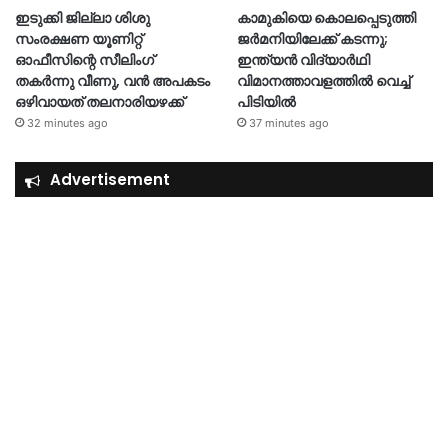
ഇടുക്കി ജില്ലാ ശിശു
കാമുകിയെ കൊലപ്പെടുത്തി
സംരക്ഷണ യൂണിറ്റ്
ജർമനിയിലേക്ക് കടന്നു;
ഓഫീസിന്റെ സീലിംഗ്
ഇന്ത്യൻ വിദ്യാർഥി
തകർന്നു വീണു, വൻ അപകടം
വിമാനത്താവളത്തിൽ വെച്ച്
ഒഴിവായത് തലനാരിയഴക്ക്
പിടിയിൽ
32 minutes ago
37 minutes ago
Advertisement