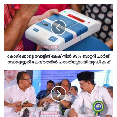
കോഴിക്കോട്ടെ വോട്ടിങ് മെഷീനിൽ 99% ബാറ്ററി ചാർജ്;
വോട്ടെണ്ണൽ കേന്ദ്രത്തിൽ പരാതിയുമായി യുഡിഎഫ്