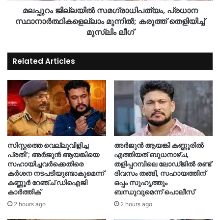
മലപ്പുറം ജില്ലയില്‍ സമഗ്രാധിപത്യം, പ്രധാന
സ്ഥാനാര്‍ത്ഥികളെല്ലാം മുന്നിൽ; കരുത്ത് തെളിയിച്ച്
മുസ്ലിം ലീഗ്
Related Articles
സിസ്റ്റത്തെ വെല്ലുവിളിച്ച
അർജുൻ ആയങ്കി കണ്ണൂരിൽ
പ്രതി’; അർജുൻ ആയങ്കിയെ
എത്തിയത് ബുധനാഴ്ച,
സഹായിച്ചവർക്കെതിരെ
തളിപ്പറമ്പിലെ ലോഡ്ജിൽ രണ്ട്
കർശന നടപടിയുണ്ടാകുമെന്ന്
ദിവസം തങ്ങി, സഹായത്തിന്
കണ്ണൂർ റേഞ്ച് ഡിഐജി
ഒപ്പം സുഹൃത്തും
കാർത്തിക്
ബന്ധുവുമെന്ന് പൊലീസ്
2 hours ago
2 hours ago