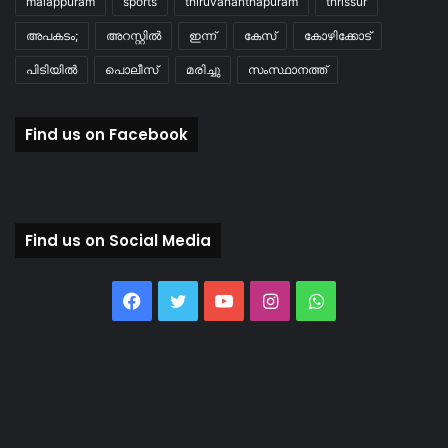
malappuram
sports
thiruvananthapuram
thrissur
അപകടം;
അറസ്റ്റിൽ
ഇന്ന്
കേസ്
കോഴിക്കോട്
പിടിയിൽ
പൊലീസ്
മരിച്ചു
സംസ്ഥാനത്ത്
Find us on Facebook
Find us on Social Media
Facebook
Twitter
YouTube
Instagram
WhatsApp