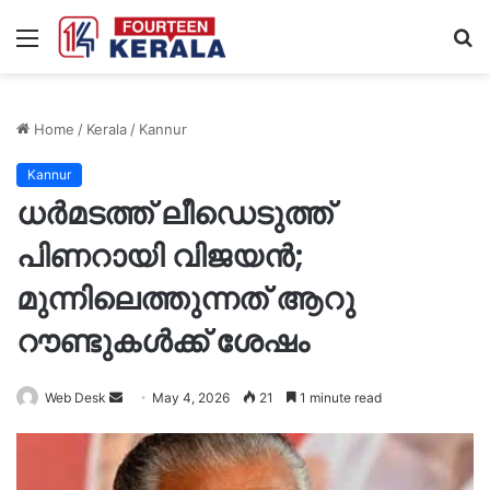
Menu
S
fo
Home
/
Kerala
/
Kannur
Kannur
ധര്‍മടത്ത് ലീഡെടുത്ത്
പിണറായി വിജയന്‍;
മുന്നിലെത്തുന്നത് ആറു
റൗണ്ടുകള്‍ക്ക് ശേഷം
Send
Web Desk
May 4, 2026
21
1 minute read
an
email