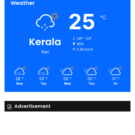
Weather
25
℃
Kerala
28º - 23º
86%
2.99 km/h
Rain
28
30
30
30
31
℃
℃
℃
℃
℃
Mon
Tue
Wed
Thu
Fri
Advertisement