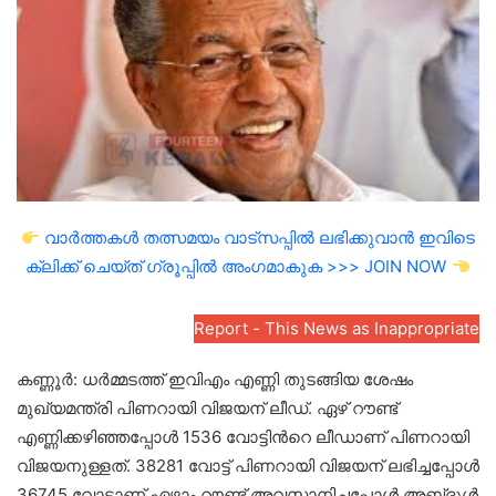
വാർത്തകൾ തത്സമയം വാട്സപ്പിൽ ലഭിക്കുവാൻ ഇവിടെ
ക്ലിക്ക് ചെയ്ത് ഗ്രൂപ്പിൽ അംഗമാകുക >>> JOIN NOW
Report - This News as Inappropriate
കണ്ണൂര്‍: ധര്‍മ്മടത്ത് ഇവിഎം എണ്ണി തുടങ്ങിയ ശേഷം
മുഖ്യമന്ത്രി പിണറായി വിജയന് ലീഡ്. ഏഴ് റൗണ്ട്
എണ്ണിക്കഴിഞ്ഞപ്പോൾ 1536 വോട്ടിന്‍റെ ലീഡാണ് പിണറായി
വിജയനുള്ളത്. 38281 വോട്ട് പിണറായി വിജയന് ലഭിച്ചപ്പോൾ
36745 വോട്ടാണ് ഏഴാം റൗണ്ട് അവസാനിച്ചപ്പോൾ അബ്‍ദുൾ