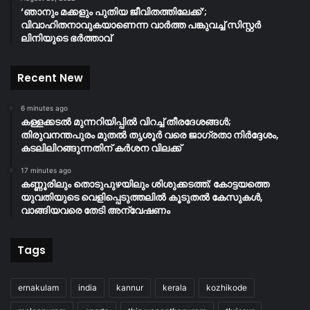
‘ഞാനും മക്കളും പുതിയ ജീവിതത്തിലേക്ക്’;
വിവാഹിതനാവുകയാണെന്ന വാർത്ത പങ്കുവച്ച് സിസ്റ്റർ
ലിനിയുടെ ഭർത്താവ്
Recent New
6 minutes ago
കള്ളക്കടൽ മുന്നറിയിപ്പിൽ വിറച്ച് തീരദേശങ്ങൾ;
തിരുവനന്തപുരം മുതൽ തൃശൂർ വരെ ജാഗ്രതാ നിർദ്ദേശം,
കടലിലിറങ്ങുന്നതിന് കര്‍ശന വിലക്ക്
17 minutes ago
കണ്ണൂരിലും തൊടുപുഴയിലും ശിശുക്കടത്ത്; കോട്ടയത്തെ
യുവതിയുടെ വെളിപ്പെടുത്തലിൽ കൂടുതൽ കേസുകൾ,
വാങ്ങിയവരെ തേടി അന്വേഷണം
Tags
ernakulam
india
kannur
kerala
kozhikode