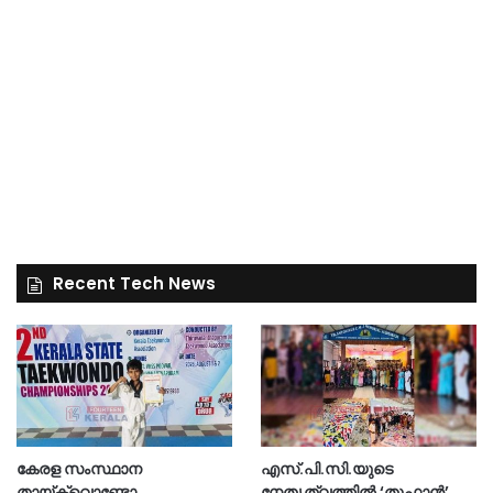
Recent Tech News
കേരള സംസ്ഥാന
എസ്.പി.സി.യുടെ
തായ്‌ക്വൊണ്ടോ
നേതൃത്വത്തിൽ ‘തൂഫാൻ’