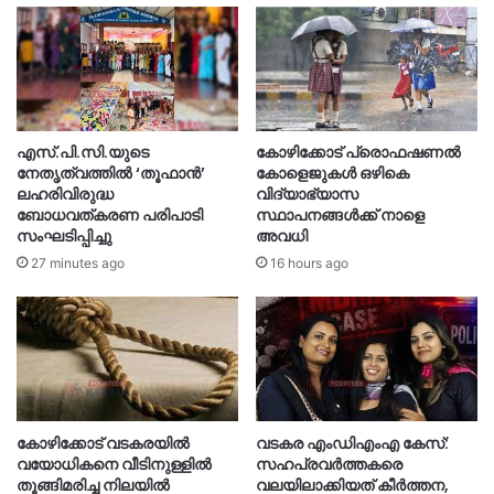
എസ്.പി.സി.യുടെ
കോഴിക്കോട് പ്രൊഫഷണൽ
നേതൃത്വത്തിൽ ‘തൂഫാൻ’
കോളെജുകൾ ഒഴികെ
ലഹരിവിരുദ്ധ
വിദ്യാഭ്യാസ
ബോധവത്കരണ പരിപാടി
സ്ഥാപനങ്ങൾക്ക് നാളെ
സംഘടിപ്പിച്ചു
അവധി
27 minutes ago
16 hours ago
കോഴിക്കോട് വടകരയിൽ
വടകര എംഡിഎംഎ കേസ്:
വയോധികനെ വീടിനുള്ളിൽ
സഹപ്രവർത്തകരെ
തൂങ്ങിമരിച്ച നിലയിൽ
വലയിലാക്കിയത് കീർത്തന,