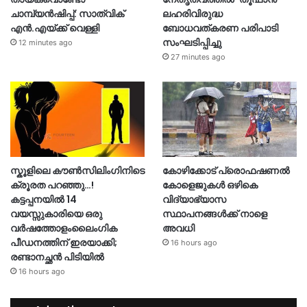
ചാമ്പ്യൻഷിപ്പ്: സാത്വിക്
ലഹരിവിരുദ്ധ
എൻ.എയ്ക്ക് വെള്ളി
ബോധവത്കരണ പരിപാടി
സംഘടിപ്പിച്ചു
12 minutes ago
27 minutes ago
സ്കൂളിലെ കൗൺസിലിംഗിനിടെ
കോഴിക്കോട് പ്രൊഫഷണൽ
ക്രൂരത പറഞ്ഞു…!
കോളെജുകൾ ഒഴികെ
കട്ടപ്പനയിൽ 14
വിദ്യാഭ്യാസ
വയസ്സുകാരിയെ ഒരു
സ്ഥാപനങ്ങൾക്ക് നാളെ
വർഷത്തോളംലൈംഗിക
അവധി
പീഡനത്തിന് ഇരയാക്കി;
16 hours ago
രണ്ടാനച്ഛൻ പിടിയിൽ
16 hours ago