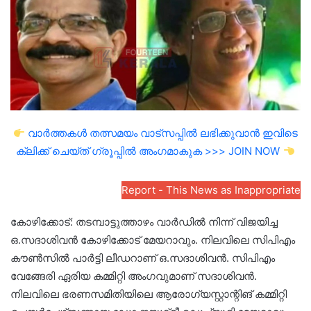
വാർത്തകൾ തത്സമയം വാട്സപ്പിൽ ലഭിക്കുവാൻ ഇവിടെ
ക്ലിക്ക് ചെയ്ത് ഗ്രൂപ്പിൽ അംഗമാകുക >>> JOIN NOW
Report - This News as Inappropriate
കോഴിക്കോട്: തടമ്പാട്ടുത്താഴം വാർഡിൽ നിന്ന് വിജയിച്ച
ഒ.സദാശിവൻ കോഴിക്കോട് മേയറാവും. നിലവിലെ സിപിഎം
കൗൺസിൽ പാർട്ടി ലീഡറാണ് ഒ.സദാശിവൻ. സിപിഎം
വേങ്ങേരി ഏരിയ കമ്മിറ്റി അംഗവുമാണ് സദാശിവൻ.
നിലവിലെ ഭരണസമിതിയിലെ ആരോഗ്യസ്റ്റാന്റിങ് കമ്മിറ്റി