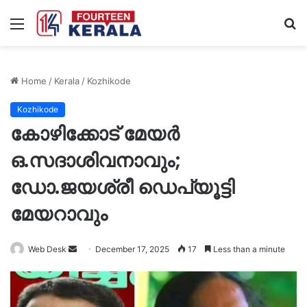
Menu
S
fo
Home
/
Kerala
/
Kozhikode
Kozhikode
കോഴിക്കോട് മേയർ
ഒ.സദാശിവനാവും;
ഡോ.ജയശ്രീ ഡെപ്യൂട്ടി
മേയറാവും
Send
Web Desk
December 17, 2025
17
Less than a minute
an
email