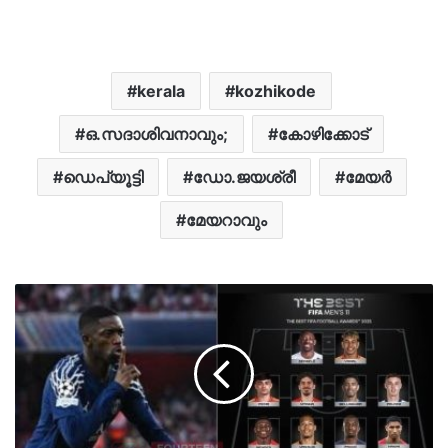
kerala
kozhikode
ഒ.സദാശിവനാവും;
കോഴിക്കോട്
ഡെപ്യൂട്ടി
ഡോ.ജയശ്രീ
മേയർ
മേയറാവും