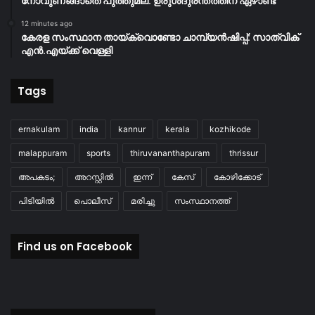
നോവുണങ്ങാതെ പുത്തുമല: ഉരുൾദുരന്തത്തിന് ഏഴാണ്ട്
12 minutes ago
കേരള സംസ്ഥാന തായ്‌ക്വൊണ്ടോ ചാമ്പ്യൻഷിപ്പ്: സാത്വിക്
എൻ.എയ്ക്ക് വെള്ളി
Tags
ernakulam
india
kannur
kerala
kozhikode
malappuram
sports
thiruvananthapuram
thrissur
അപകടം;
അറസ്റ്റിൽ
ഇന്ന്
കേസ്
കോഴിക്കോട്
പിടിയിൽ
പൊലീസ്
മരിച്ചു
സംസ്ഥാനത്ത്
Find us on Facebook