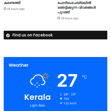
കണ്ടെത്തി
ചോദ്യംചെയ്യലിൽ
ഞെട്ടിക്കുന്ന വിവരങ്ങൾ
18 hours ago
പുറത്ത്
19 hours ago
Find us on Facebook
Weather
27
℃
Kerala
28º - 23º
79%
1.52 km/h
Light Rain