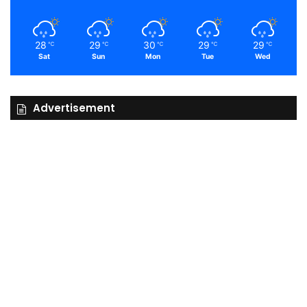
28
29
30
29
29
℃
℃
℃
℃
℃
Sat
Sun
Mon
Tue
Wed
Advertisement