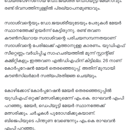
ചെയർപേഴ്‌സണായ ഡോ.ജയശ്രീ ഡെപ്യൂട്ടി മേയറാവും.
രണ്ട് ദിവസത്തിനുള്ളിൽ പ്രഖ്യാപനമുണ്ടാവും.
സദാശിവന്റെയും ഡോ.ജയശ്രീയുടേയും പേരുകൾ മേയർ
സ്ഥാനത്തേക്ക് ഉയർന്ന് കേട്ടിരുന്നു. രണ്ട് തവണ
കൗൺസിലറായ സദാശിവന്റെ പരിചയസമ്പന്നതയാണ്
സദാശിവന്റെ പേരിലേക്ക് എത്താനുള്ള കാരണം. യുഡിഎഫ്
സീറ്റെണ്ണം വർധിപ്പിച്ച സാഹചര്യത്തിൽ മൂന്ന് സ്റ്റാന്റിങ്
കമ്മിറ്റികളും ഇത്തവണ എൽഡിഎഫിന് കിട്ടില്ല. 26 നാണ്
കോർപ്പറേഷൻ മേയർ തെരഞ്ഞെടുപ്പ്. അതിന് മുമ്പായി
കൗൺസിലർമാർ സത്യപ്രതിജ്ഞ ചെയ്യും.
കോഴിക്കോട് കോർപ്പറേഷൻ മേയർ തെരഞ്ഞെടുപ്പിൽ
യുഡിഎഫ് ഒറ്റക്ക് മത്സരിക്കുമെന്ന് എം.കെ. രാഘവൻ എംപി
പറഞ്ഞു. മേയർ, ഡെപ്യൂട്ടി മേയർ സ്ഥാനത്തേക്ക്
മത്സരിക്കും. ചർച്ചകൾ പുരോഗമിക്കുകയാണ്.
ബിജെപിയുടെ പിന്തുണ വേണ്ടെന്നും എം.കെ രാഘവൻ
എംപി പറഞ്ഞു.