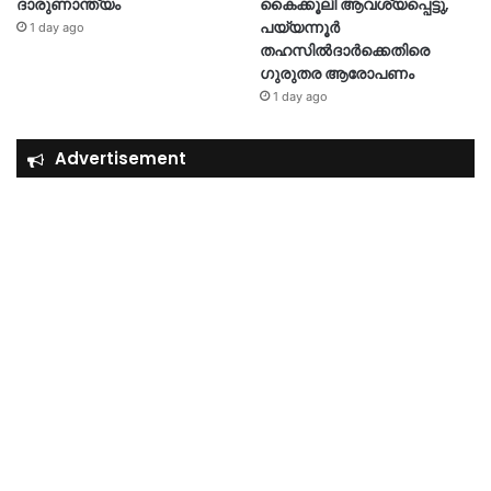
ദാരുണാന്ത്യം
കൈക്കൂലി ആവശ്യപ്പെട്ടു,
പയ്യന്നൂർ
1 day ago
തഹസിൽദാർക്കെതിരെ
ഗുരുതര ആരോപണം
1 day ago
Advertisement