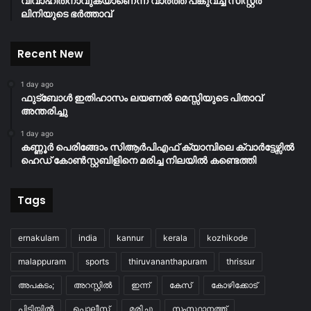
വിവാഹിതനാവുകയാണെന്ന വാർത്ത പങ്കുവച്ച് സിസ്റ്റർ
ലിനിയുടെ ഭർത്താവ്
Recent New
1 day ago
ഫുട്ബോൾ ഇതിഹാസം ലയണൽ മെസ്സിയുടെ പിതാവ്
അന്തരിച്ചു
1 day ago
കണ്ണൂർ പെരിങ്ങോം സിആർപിഎഫ് ക്യാമ്പിലെ ക്വാർട്ടേഴ്സിൽ
ഹെഡ് കോൺസ്റ്റബിളിനെ മരിച്ച നിലയിൽ കണ്ടെത്തി
Tags
ernakulam
india
kannur
kerala
kozhikode
malappuram
sports
thiruvananthapuram
thrissur
അപകടം;
അറസ്റ്റിൽ
ഇന്ന്
കേസ്
കോഴിക്കോട്
പിടിയിൽ
പൊലീസ്
മരിച്ചു
സംസ്ഥാനത്ത്