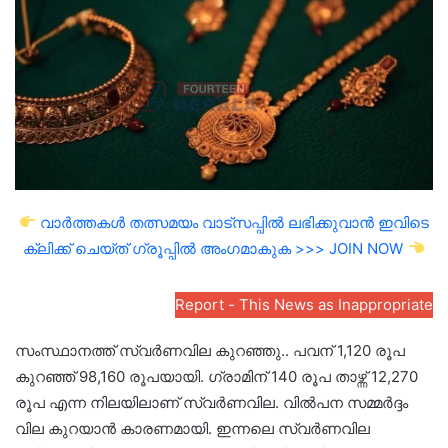
വാർത്തകൾ തത്സമയം വാട്സപ്പിൽ ലഭിക്കുവാൻ ഇവിടെ
ക്ലിക്ക് ചെയ്ത് ഗ്രൂപ്പിൽ അംഗമാകുക >>> JOIN NOW
Report - This News as Inappropriate
സംസ്ഥാനത്ത് സ്വർണവില കുറഞ്ഞു.. പവന് 1,120 രൂപ
കുറഞ്ഞ് 98,160 രൂപയായി. ഗ്രാമിന് 140 രൂപ താഴ്ന്ന് 12,270
രൂപ എന്ന നിലയിലാണ് സ്വർണവില. വിൽപന സമ്മർദ്ദം
വില കുറയാൻ കാരണമായി. ഇന്നലെ സ്വർണവില