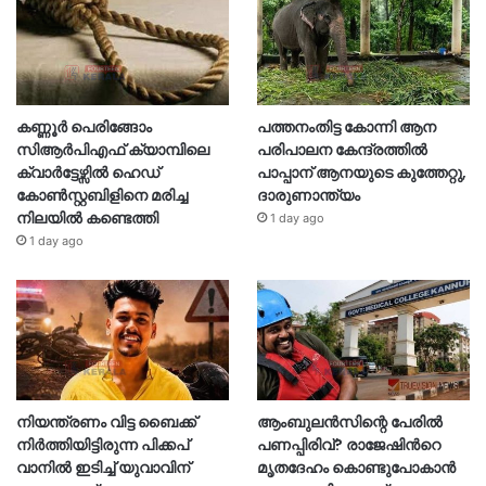
കണ്ണൂർ പെരിങ്ങോം
പത്തനംതിട്ട കോന്നി ആന
സിആർപിഎഫ് ക്യാമ്പിലെ
പരിപാലന കേന്ദ്രത്തിൽ
ക്വാർട്ടേഴ്സിൽ ഹെഡ്
പാപ്പാന് ആനയുടെ കുത്തേറ്റു,
കോൺസ്റ്റബിളിനെ മരിച്ച
ദാരുണാന്ത്യം
നിലയിൽ കണ്ടെത്തി
1 day ago
1 day ago
നിയന്ത്രണം വിട്ട ബൈക്ക്
ആംബുലൻസിന്റെ പേരിൽ
നിർത്തിയിട്ടിരുന്ന പിക്കപ്
പണപ്പിരിവ്? രാജേഷിന്‍റെ
വാനിൽ ഇടിച്ച് യുവാവിന്
മൃതദേഹം കൊണ്ടുപോകാൻ