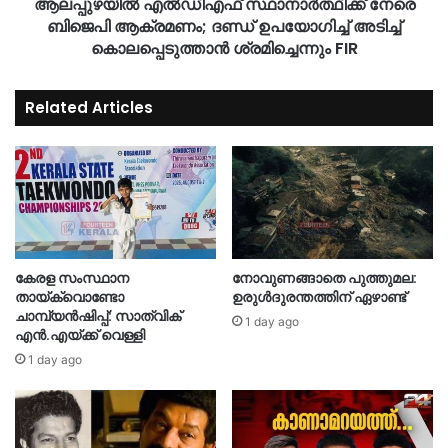
ആലപ്പുഴയിൽ എൽഡിഎഫ് സ്ഥാനാർത്ഥിക്ക് നേരെ
ബിജെപി ആക്രമണം; ദണ്ഡ് ഉപയോഗിച്ച് അടിച്ച്
കൊലപ്പെടുത്താൻ ശ്രമിച്ചെന്നും FIR
Related Articles
കേരള സംസ്ഥാന
നോവുണങ്ങാതെ പുത്തുമല:
തായ്‌ക്വൊണ്ടോ
ഉരുൾദുരന്തത്തിന് ഏഴാണ്ട്
ചാമ്പ്യൻഷിപ്പ്: സാത്വിക്
1 day ago
എൻ.എയ്ക്ക് വെള്ളി
1 day ago