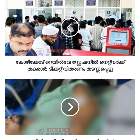
കോഴിക്കോട് റെയിൽവേ സ്റ്റേഷനിൽ നെറ്റ‌്വർക്ക്
തകരാർ; ടിക്കറ്റ് വിതരണം തടസ്സപ്പെട്ടു