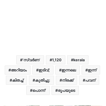
‘സ്വർണ’
1,120
kerala
അറിയാം
ഇടിവ്;
ഇന്നലെ
ഇന്ന്
കിതച്ച്
കുതിച്ചു:
നിരക്ക്
പവന്
പൊന്ന്’
രൂപയുടെ