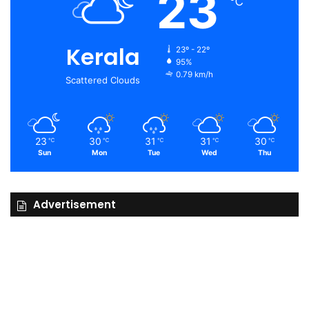
23
℃
Kerala
23º - 22º
95%
0.79 km/h
Scattered Clouds
23
30
31
31
30
℃
℃
℃
℃
℃
Sun
Mon
Tue
Wed
Thu
Advertisement