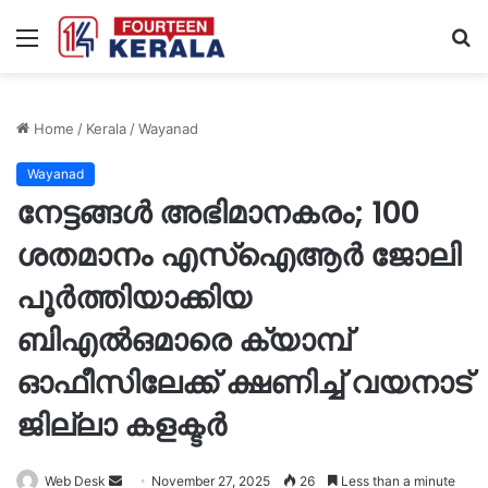
Menu
S
fo
Home
/
Kerala
/
Wayanad
Wayanad
നേട്ടങ്ങൾ അഭിമാനകരം; 100
ശതമാനം എസ്ഐആർ ജോലി
പൂർത്തിയാക്കിയ
ബിഎൽഒമാരെ ക്യാമ്പ്
ഓഫീസിലേക്ക് ക്ഷണിച്ച് വയനാട്
ജില്ലാ കളക്ടർ
Send
Web Desk
November 27, 2025
26
Less than a minute