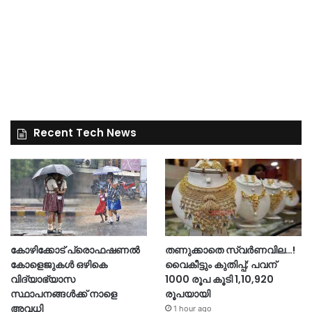
Recent Tech News
കോഴിക്കോട് പ്രൊഫഷണൽ
തണുക്കാതെ സ്വർണവില…!
കോളെജുകൾ ഒഴികെ
വൈകീട്ടും കുതിപ്പ്; പവന്
വിദ്യാഭ്യാസ
1000 രൂപ കൂടി 1,10,920
സ്ഥാപനങ്ങൾക്ക് നാളെ
രൂപയായി
അവധി
1 hour ago