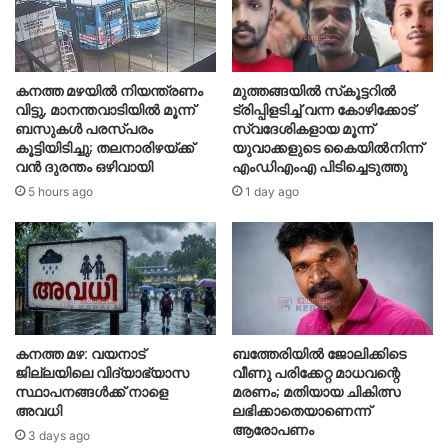
കനത്ത മഴയിൽ നിയന്ത്രണം
മുത്തങ്ങയിൽ സ്‌കൂട്ടറിൽ
വിട്ടു, മാനന്തവാടിയിൽ മൂന്ന്
ട്രിപ്പിളടിച്ച് വന്ന കോഴിക്കോട്
ബസുകൾ പരസ്പരം
സ്വദേശികളായ മൂന്ന്
കൂട്ടിയിടിച്ചു; തലനാരിഴയ്ക്ക്
യുവാക്കളുടെ കൈയിൽനിന്ന്
വൻ ദുരന്തം ഒഴിവായി
എംഡിഎംഎ പിടിച്ചെടുത്തു
5 hours ago
1 day ago
കനത്ത മഴ: വയനാട്
ബത്തേരിയിൽ ജോലിക്കിടെ
ജില്ലയിലെ വിദ്യാഭ്യാസ
വീണു പരിക്കേറ്റ മാധവന്റെ
സ്ഥാപനങ്ങൾക്ക് നാളെ
മരണം; മതിയായ ചികിത്സ
അവധി
ലഭിക്കാതെയാണെന്ന്
ആരോപണം
3 days ago