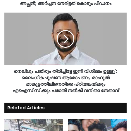
അച്ഛന്‍; അർച്ചന നേരിട്ടത് കൊടും പീഡനം
നെല്ലും പതിരും തിരിച്ചിട്ടേ ഇനി വിശ്രമം ഉള്ളൂ';
ലൈം​ഗികചൂഷണ ആരോപണം, രാഹുൽ
മാങ്കൂട്ടത്തിലിനെതിരെ പ്രിയങ്കയ്ക്കും
എഐസിസിക്കും പരാതി നൽകി വനിതാ നേതാവ്
Related Articles