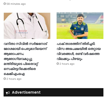
58 minutes ago
വനിതാ സിവിൽ സർജനോട്
പാക് താരത്തിന് തിരിച്ചടി;
മോശമായി പെരുമാറിയെന്ന്
വിസ അപേക്ഷയിൽ തെറ്റായ
ആരോപണം;
വിവരങ്ങൾ, രണ്ട് വർഷത്തെ
ആരോഗ്യവകുപ്പു
വിലക്കും പിഴയും
മന്ത്രിയുടെ പ്രൈവറ്റ്
2 hours ago
സെക്രട്ടറിക്കെതിരെ
കെജിഎംഒഎ
2 hours ago
Advertisement