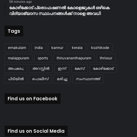
59 minutes ago
കോഴിക്കോട് പ്രൊഫഷണൽ കോളെജുകൾ ഒഴികെ
വിദ്യാഭ്യാസ സ്ഥാപനങ്ങൾക്ക് നാളെ അവധി
Tags
ernakulam
india
kannur
kerala
kozhikode
malappuram
sports
thiruvananthapuram
thrissur
അപകടം;
അറസ്റ്റിൽ
ഇന്ന്
കേസ്
കോഴിക്കോട്
പിടിയിൽ
പൊലീസ്
മരിച്ചു
സംസ്ഥാനത്ത്
Find us on Facebook
Find us on Social Media