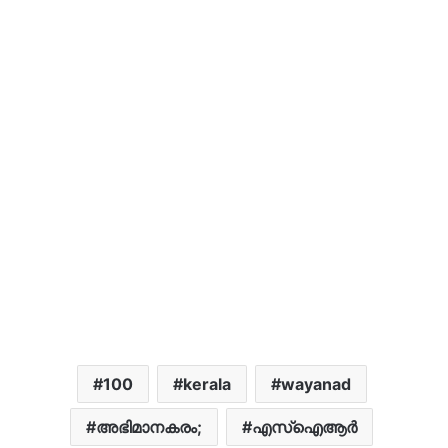
100
kerala
wayanad
അഭിമാനകരം;
എസ്ഐആർ