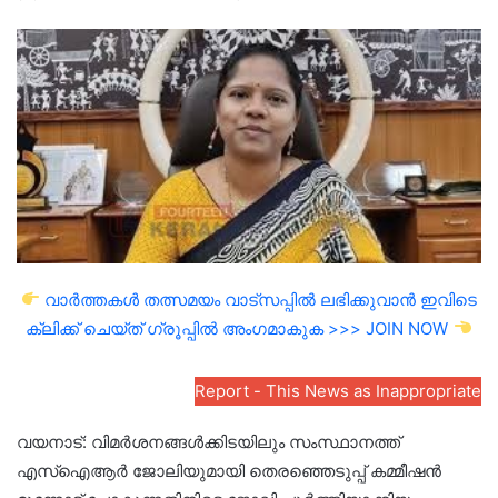
an
email
വാർത്തകൾ തത്സമയം വാട്സപ്പിൽ ലഭിക്കുവാൻ ഇവിടെ
ക്ലിക്ക് ചെയ്ത് ഗ്രൂപ്പിൽ അംഗമാകുക >>> JOIN NOW
Report - This News as Inappropriate
വയനാട്: വിമർശനങ്ങൾക്കിടയിലും സംസ്ഥാനത്ത്
എസ്ഐആർ ജോലിയുമായി തെരഞ്ഞെടുപ്പ് കമ്മീഷൻ