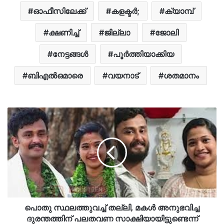
ഓഫീസിലേക്ക്
കളക്ടർ;
ക്യാമ്പ്
ക്ഷണിച്ച്
ജില്ലാ
ജോലി
നേട്ടങ്ങൾ
പൂർത്തിയാക്കിയ
ബിഎൽഒമാരെ
വയനാട്
ശതമാനം
പൊതു സ്ഥലത്തുവച്ച് തല്ലി, മകള്‍ അനുഭവിച്ച
ദുരന്തത്തിന് പലതവണ സാക്ഷിയായിട്ടുണ്ടെന്ന്