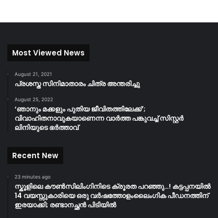
Most Viewed News
August 21, 2021
പ്രശസ്ത സിനിമാതാരം ചിത്ര അന്തരിച്ചു
August 25, 2022
‘ഞാനും മക്കളും പുതിയ ജീവിതത്തിലേക്ക്’;
വിവാഹിതനാവുകയാണെന്ന വാർത്ത പങ്കുവച്ച് സിസ്റ്റർ
ലിനിയുടെ ഭർത്താവ്
Recent New
23 minutes ago
സ്കൂളിലെ കൗൺസിലിംഗിനിടെ ക്രൂരത പറഞ്ഞു…! കട്ടപ്പനയിൽ
14 വയസ്സുകാരിയെ ഒരു വർഷത്തോളംലൈംഗിക പീഡനത്തിന്
ഇരയാക്കി; രണ്ടാനച്ഛൻ പിടിയിൽ