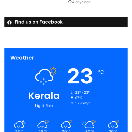
4 days ago
Find us on Facebook
Weather
23
℃
Kerala
23º - 23º
97%
1.79 km/h
Light Rain
23
29
30
30
29
℃
℃
℃
℃
℃