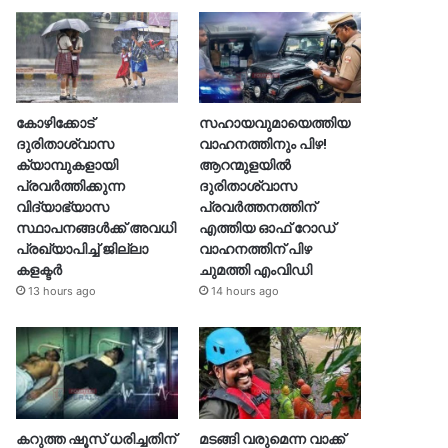
കോഴിക്കോട്
സഹായവുമായെത്തിയ
ദുരിതാശ്വാസ
വാഹനത്തിനും പിഴ!
ക്യാമ്പുകളായി
ആറന്മുളയില്‍
പ്രവര്‍ത്തിക്കുന്ന
ദുരിതാശ്വാസ
വിദ്യാഭ്യാസ
പ്രവര്‍ത്തനത്തിന്
സ്ഥാപനങ്ങള്‍ക്ക് അവധി
എത്തിയ ഓഫ് റോഡ്
പ്രഖ്യാപിച്ച് ജില്ലാ
വാഹനത്തിന് പിഴ
കളക്ടർ
ചുമത്തി എംവിഡി
13 hours ago
14 hours ago
കറുത്ത ഷൂസ് ധരിച്ചതിന്
മടങ്ങി വരുമെന്ന വാക്ക്