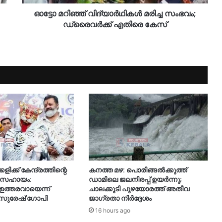
ഓട്ടോ മറിഞ്ഞ് വിദ്യാർഥികൾ മരിച്ച സംഭവം;
ഡ്രൈവർക്ക് എതിരെ കേസ്
ിക്ക് കേന്ദ്രത്തിന്റെ
കനത്ത മഴ: പൊരിങ്ങൽക്കുത്ത്
ധനസഹായം:
ഡാമിലെ ജലനിരപ്പ് ഉയർന്നു;
ത്തരവായെന്ന്
ചാലക്കുടി പുഴയോരത്ത് അതീവ
രി സുരേഷ് ഗോപി
ജാഗ്രതാ നിർദ്ദേശം
16 hours ago