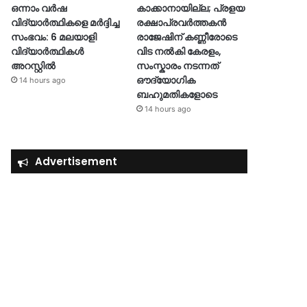
ഒന്നാം വർഷ
കാക്കാനായില്ല; പ്രളയ
വിദ്യാർത്ഥികളെ മർദ്ദിച്ച
രക്ഷാപ്രവർത്തകൻ
സംഭവം: 6 മലയാളി
രാജേഷിന് കണ്ണീരോടെ
വിദ്യാർത്ഥികൾ
വിട നൽകി കേരളം,
അറസ്റ്റിൽ
സംസ്കാരം നടന്നത്
ഔദ്യോ​ഗിക
14 hours ago
ബഹുമതികളോടെ
14 hours ago
Advertisement