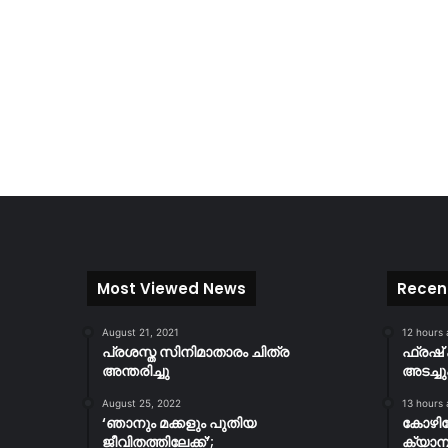
Most Viewed News
Recen
August 21, 2021
12 hours
പ്രശസ്ത സിനിമാതാരം ചിത്ര
ഫ്രഷ് 
അന്തരിച്ചു
അടച്ചു
August 25, 2022
13 hours
‘ഞാനും മക്കളും പുതിയ
കോഴിക
ജീവിതത്തിലേക്ക്’;
ക്യാമ്