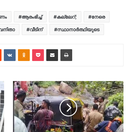
ണം
ആരംഭിച്ച്
കല്ലേറ്;
​നേരെ
വനിതാ
വീടിന്
സ്ഥാനാർത്ഥിയുടെ
est
Reddit
VKontakte
Odnoklassniki
Pocket
Share via Email
Print