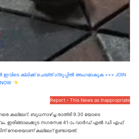
ഇവിടെ ക്ലിക്ക് ചെയ്ത് ഗ്രൂപ്പിൽ അംഗമാകുക >>> JOIN
NOW
Report - This News as Inappropriate
േരെ കല്ലേറ്. ബുധനാഴ്ച്ച രാത്രി 9.30 യോടെ
വം. ഇരിങ്ങാലക്കുട നഗരസഭ 41-ാം വാർഡ് എൽ ഡി എഫ്
ിന് നേരെയാണ് കല്ലേറ് ഉണ്ടായത്.