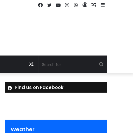
Facebook
Twitter
YouTube
Instagram
WhatsApp
Log
Random
Sidebar
In
Article
Random
Search
Article
for
Find us on Facebook
Weather