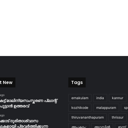
t New
Tags
 ago
ernakulam
india
kannur
കട്ട് മാലിന്യസംസ്കരണ പ്ലാന്റ്
പൂട്ടാൻ ഉത്തരവ്
kozhikode
malappuram
sp
 ago
thiruvananthapuram
thrissur
്കോട് ദുരിതാശ്വാസ
പുകളായി പ്രവര്‍ത്തിക്കുന്ന
അപകടം;
അറസ്റ്റിൽ
ഇന്ന്