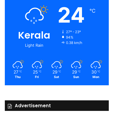
24
℃
Kerala
27º - 23º
94%
0.38 km/h
Light Rain
27
25
29
29
30
℃
℃
℃
℃
℃
Thu
Fri
Sat
Sun
Mon
Advertisement