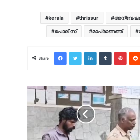
kerala
thrissur
അന്വേഷ
പൊലീസ്
മാപ്രാണത്ത്
Facebook
Twitter
LinkedIn
Tumblr
Pinter
Share