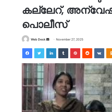
കല്ലേറ്, അന്വേഷ
പൊലീസ്
Send
Web Desk
November 27, 2025
an
Facebook
Twitter
LinkedIn
Tumblr
Pinterest
Reddit
VKon
email