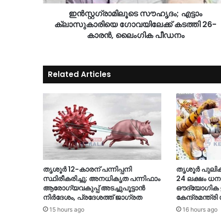
ഇൻസ്റ്റഗ്രാമിലൂടെ സൗഹൃദം; എട്ടാം
ക്ലാസുകാരിയെ ഗോവയിലേക്ക് കടത്തി 26-
കാരൻ, ലൈംഗിക പീഡനം
Related Articles
തൃശൂർ 12-കാരന് പന്നിപ്പനി
തൃശൂർ പുലിക്കള
സ്ഥിരീകരിച്ചു; അനധികൃത പന്നിഫാം
24 ലക്ഷം 
ആരോഗ്യവകുപ്പ് അടച്ചുപൂട്ടാൻ
ഔദ്യോഗിക ഉ
നിർദേശം, പ്രദേശത്ത് ജാഗ്രത
കേന്ദ്രമന്ത്
15 hours ago
16 hours ago