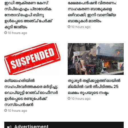
ഇഡി ആക്രമണ കേസ്:
ക്ഷേമപെൻഷൻ വിതരണം:
സിപിഐഎം പ്രാദേശിക
സഹകരണ ബാങ്കുകളെ
നേതാവ് ഐപി ബിനു
ഒഴിവാക്കി; ഇനി വാണിജ്യ
ഉൾപ്പെടെ അഞ്ച് പേർക്ക്
ബാങ്കുകൾ മാത്രം
കൂടി ജാമ്യം
10 hours ago
10 hours ago
മദ്യലഹരിയിൽ
തൃശൂര്‍ തളിക്കുളത്ത് ഓയില്‍
സഹപ്രവർത്തകരെ മർദ്ദിച്ചു;
മില്ലില്‍ വൻ തീപിടിത്തം 25
ഡെപ്യൂട്ടി റേഞ്ച് ഓഫീസർ
ലക്ഷം രൂപയുടെ നഷ്ടം
ഉൾപ്പെടെ രണ്ടുപേർക്ക്
10 hours ago
സസ്‌പെൻഷൻ
10 hours ago
Advertisement