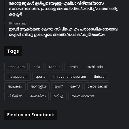
കോളേജുകൾ ഉൾപ്പടെയുള്ള എല്ലാ വിദ്യാഭ്യാസ
സ്ഥാപനങ്ങൾക്കും നാളെ അവധി പ്രഖ്യാപിച്ച് പത്തനംതിട്ട
കളക്ടർ
10 hours ago
ഇഡി ആക്രമണ കേസ്: സിപിഐഎം പ്രാദേശിക നേതാവ്
ഐപി ബിനു ഉൾപ്പെടെ അഞ്ച് പേർക്ക് കൂടി ജാമ്യം
Tags
ernakulam
india
kannur
kerala
kozhikode
malappuram
sports
thiruvananthapuram
thrissur
അപകടം;
അറസ്റ്റിൽ
ഇന്ന്
കേസ്
കോഴിക്കോട്
പിടിയിൽ
പൊലീസ്
മരിച്ചു
സംസ്ഥാനത്ത്
Find us on Facebook