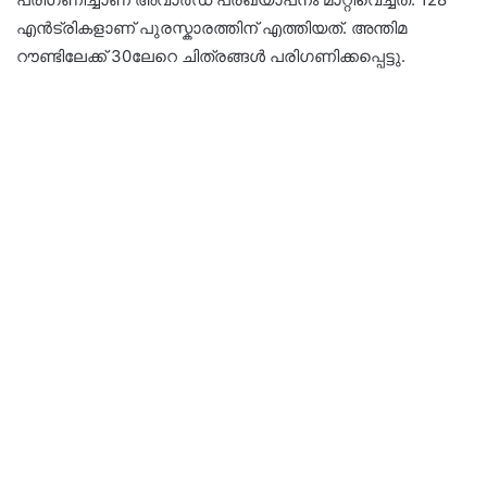
എൻട്രികളാണ് പുരസ്കാരത്തിന് എത്തിയത്. അന്തിമ
റൗണ്ടിലേക്ക് 30ലേറെ ചിത്രങ്ങൾ പരിഗണിക്കപ്പെട്ടു.