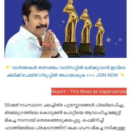
email
വാർത്തകൾ തത്സമയം വാട്സപ്പിൽ ലഭിക്കുവാൻ ഇവിടെ
ക്ലിക്ക് ചെയ്ത് ഗ്രൂപ്പിൽ അംഗമാകുക >>> JOIN NOW
Report - This News as Inappropriate
55ാമത് സംസ്ഥാന ചലച്ചിത്ര പുരസ്കാരങ്ങൾ പ്രഖ്യാപിച്ചു.
ഭ്രമയുഗത്തിലെ കൊടുമൺ പോറ്റിയെ ആവാഹിച്ച മമ്മൂട്ടി
മികച്ച നടനായി തെരഞ്ഞെടുക്കപ്പെട്ടു. ഫെമിനിച്ചി
ഫാത്തിമയിലെ പ്രകടനത്തിന് ഷംല ഹംസ മികച്ച നടിക്കുള്ള