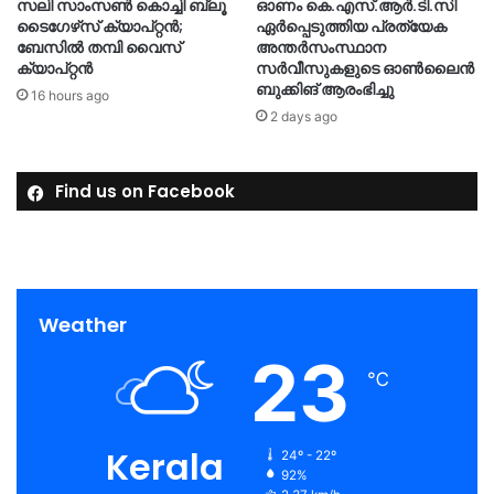
സലി സാംസണ്‍ കൊച്ചി ബ്ലൂ
ഓണം കെ.എസ്.ആർ.ടി.സി
ടൈഗേഴ്‌സ് ക്യാപ്റ്റന്‍;
ഏർപ്പെടുത്തിയ പ്രത്യേക
ബേസില്‍ തമ്പി വൈസ്
അന്തർസംസ്ഥാന
ക്യാപ്റ്റന്‍
സർവീസുകളുടെ ഓൺലൈൻ
ബുക്കിങ് ആരംഭിച്ചു
16 hours ago
2 days ago
Find us on Facebook
Weather
23
℃
Kerala
24º - 22º
92%