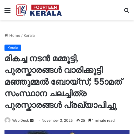
Menu
S
fo
Home
/
Kerala
Kerala
മികച്ച നടൻ ​മമ്മൂട്ടി,
പുരസ്കാരങ്ങൾ വാരിക്കൂട്ടി
മഞ്ഞുമ്മൽ ബോയ്സ്; 55ാമത്
സംസ്ഥാന ചലച്ചിത്ര
പുരസ്കാരങ്ങൾ പ്രഖ്യാപിച്ചു
Send
Web Desk
November 3, 2025
25
1 minute read
an