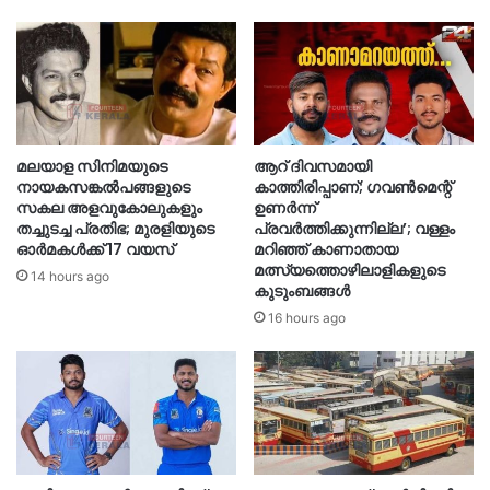
മലയാള സിനിമയുടെ
ആറ് ദിവസമായി
നായകസങ്കല്‍പങ്ങളുടെ
കാത്തിരിപ്പാണ്; ഗവണ്‍മെന്റ്
സകല അളവുകോലുകളും
ഉണര്‍ന്ന്
തച്ചുടച്ച പ്രതിഭ; മുരളിയുടെ
പ്രവര്‍ത്തിക്കുന്നില്ല’; വള്ളം
ഓര്‍മകള്‍ക്ക് 17 വയസ്
മറിഞ്ഞ് കാണാതായ
മത്സ്യത്തൊഴിലാളികളുടെ
14 hours ago
കുടുംബങ്ങള്‍
16 hours ago