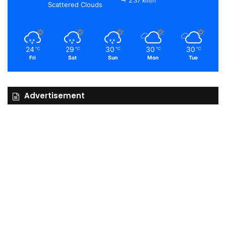
2.37 km/h
Scattered Clouds
24
29
30
30
30
℃
℃
℃
℃
℃
Fri
Sat
Sun
Mon
Tue
Advertisement