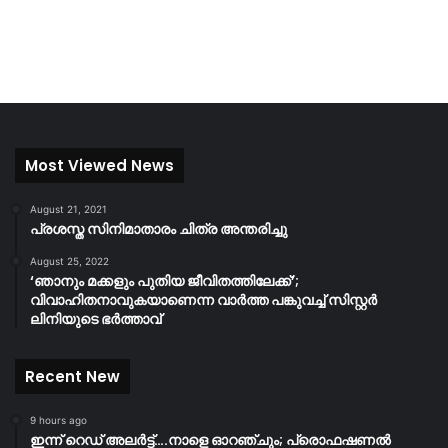
Most Viewed News
August 21, 2021
പ്രശസ്ത സിനിമാതാരം ചിത്ര അന്തരിച്ചു
August 25, 2022
‘ഞാനും മക്കളും പുതിയ ജീവിതത്തിലേക്ക്’;
വിവാഹിതനാവുകയാണെന്ന വാർത്ത പങ്കുവച്ച് സിസ്റ്റർ
ലിനിയുടെ ഭർത്താവ്
Recent New
9 hours ago
ഇന്ന് റെഡ് അലർട്ട്….നാളെ ഓറഞ്ചും; പ്രൊഫഷണൽ