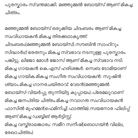
പുരസ്കാരം സ്വന്തമാക്കി. മഞ്ഞുമ്മൽ ബോയ്സ് ആണ് മികച്ച
ചിത്രം.
മഞ്ഞുമ്മൽ ബോയ്സ് ഒരുക്കിയ ചിദംബരം ആണ് മികച്ച
സംവിധായകൻ.മികച്ച തിരക്കഥാകൃത്ത്:
ചിദംബരം(മഞ്ഞുമ്മൽ ബോയ്സ്).സൗബിൻ സാഹിറും
സിദ്ധാർഥ് ഭരതനും മികച്ച സ്വഭാവ നടനുള്ള പുരസ്കാരം
പങ്കിട്ടു. ലിജോ മോൾ ജോസ് ആണ് മികച്ച സ്വഭാവ നടി.
മികച്ച ഗായകൻ കെ.എസ് ഹരിശങ്കർ. സെബ ടോമിയാണ്
മികച്ച ഗായിക.മികച്ച സംഗീത സംവിധായകൻ: സുഷിൻ
ശ്യാം.മികച്ച ഗാനരചയിതാവ്: വേടൻ(മഞ്ഞുമ്മൽ
ബോയ്സ്-വിയർപ്പു തുന്നിയിട്ട കുപ്പായം).പ്രേമലുവാണ്
മികച്ച ജനപ്രിയ ചിത്രം.മികച്ച നവാഗത സംവിധായകൻ
ഫാസിൽ മുഹമ്മദ്(ഫെമിനിച്ചി ഫാത്തിമ).സയനോര ഫിലിപ്പ്
ആണ് മികച്ച ഡബ്ബിങ് ആർട്ടിസ്റ്റ്.
മികച്ച വസ്ത്രാലങ്കാരം: സമീറ സനീഷ്(ബൊഗയ്ൻ വില്ല,
രേഖാചിത്രം)