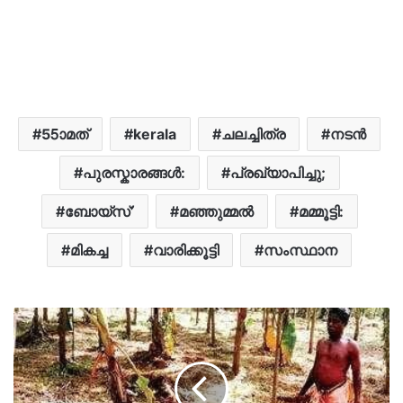
55ാമത്
kerala
ചലച്ചിത്ര
നടൻ
പുരസ്കാരങ്ങൾ:
പ്രഖ്യാപിച്ചു;
ബോയ്സ്’
മഞ്ഞുമ്മൽ
മമ്മൂട്ടി:
മികച്ച
വാരിക്കൂട്ടി
സംസ്ഥാന