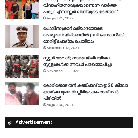
വിവാഹിതനാവുകയാണെന്ന വാർത്ത
പങ്കുവച്ച് സിസ്റ്റർ ലിനിയുടെ ഭർത്താവ്
August 25, 2022
പോലീസുകാര്‍ മര്യാദയോടെ
പെരുമാറിയില്ലെങ്കില്‍ ഇനി ജനങ്ങള്‍ക്ക്
നേരിട്ട് ചോദ്യം ചെയ്യാം
September 12, 2021
സ്കൂൾ അവധി; നാളെ ജില്ലയിലെ
സ്കൂളുകൾക്ക് അവധി പ്രഖ്യാപിച്ചു
November 28, 2022
കോഴിക്കോട് വൻ കഞ്ചാവ് വേട്ട: 20 കിലോ
കഞ്ചാവുമായി സ്ത്രീയടക്കം രണ്ട് പേർ
പിടിയിൽ
August 30, 2021
Advertisement