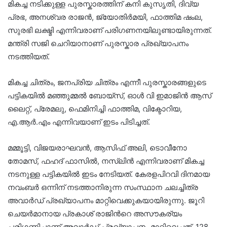
മികച്ച നടിക്കുള്ള പുരസ്കാരത്തിന് കനി കുസൃതി, ദിവ്യ
പ്രഭ, അനശ്വര രാജൻ, ജ്യോതിർമയി, ഫാത്തിമ ഷംല,
സുരഭി ലക്ഷ്മി എന്നിവരാണ് പരിഗണനയിലുണ്ടായിരുന്നത്.
മന്ത്രി സജി ചെറിയാനാണ് പുരസ്കാര പ്രഖ്യാപനം
നടത്തിയത്.
മികച്ച ചിത്രം, ജനപ്രിയ ചിത്രം എന്നീ പുരസ്കാരങ്ങളുടെ
പട്ടികയിൽ മഞ്ഞുമ്മൽ ബോയ്സ്, ഓൾ വി ഇമാജിൻ ആസ്
ലൈറ്റ്, പ്രേമലു, ഫെമിനിച്ചി ഫാത്തിമ, വിക്ടോറിയ,
എ.ആർ.എം എന്നിവയാണ് ഇടം പിടിച്ചത്.
മമ്മൂട്ടി, വിജയരാഘവൻ, ആസിഫ് അലി, ടൊവീനോ
തോമസ്, ഫഹദ് ഫാസിൽ, നസ്‍ലിൻ എന്നിവരാണ് മികച്ച
നടനുള്ള പട്ടികയിൽ ഇടം നേടിയത്. കേരളപിറവി ദിനമായ
നവംബർ ഒന്നിന് നടത്താനിരുന്ന സംസ്ഥാന ചലച്ചിത്ര
അവാർഡ് പ്രഖ്യാപനം മാറ്റിവെക്കുകയായിരുന്നു. ജൂറി
ചെയർമാനായ പ്രകാശ് രാജിന്‍റെ അസൗകര്യം
പരിഗണിച്ചാണ് അവാർഡ് പ്രഖ്യാപനം മാറ്റിവെച്ചത്. 128