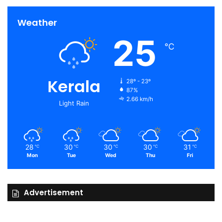
Weather
25
℃
Kerala
28º - 23º
87%
2.66 km/h
Light Rain
28
30
30
30
31
℃
℃
℃
℃
℃
Mon
Tue
Wed
Thu
Fri
Advertisement