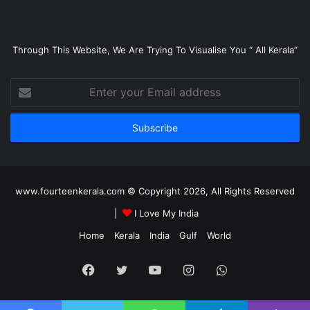
Through This Website, We Are Trying To Visualise You “ All Kerala”
Enter
your
Email
address
www.fourteenkerala.com © Copyright 2026, All Rights Reserved
|
I Love My India
Home
Kerala
India
Gulf
World
Facebook
Twitter
YouTube
Instagram
WhatsApp