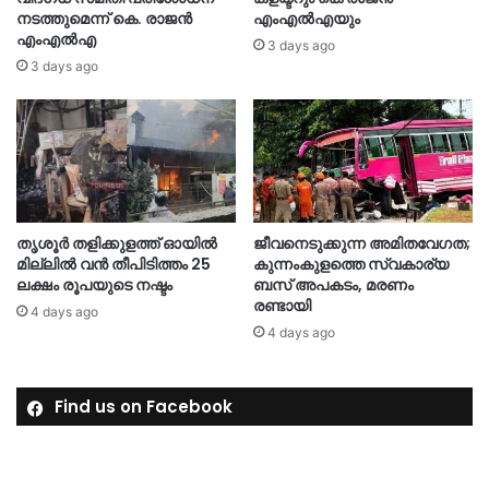
നടത്തുമെന്ന് കെ. രാജൻ
എംഎല്‍എയും
എംഎൽഎ
3 days ago
3 days ago
തൃശൂര്‍ തളിക്കുളത്ത് ഓയില്‍
ജീവനെടുക്കുന്ന അമിതവേഗത;
മില്ലില്‍ വൻ തീപിടിത്തം 25
കുന്നംകുളത്തെ സ്വകാര്യ
ലക്ഷം രൂപയുടെ നഷ്ടം
ബസ് അപകടം, മരണം
രണ്ടായി
4 days ago
4 days ago
Find us on Facebook