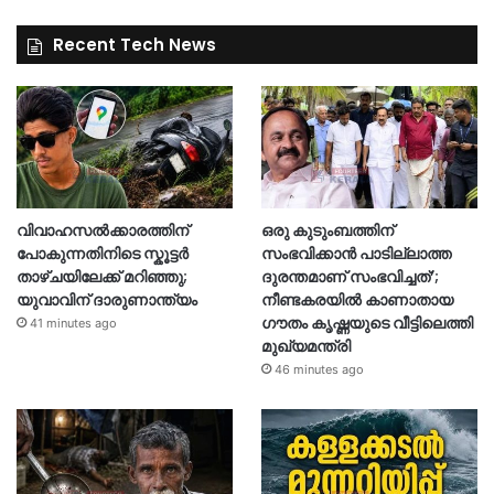
Recent Tech News
വിവാഹസൽക്കാരത്തിന്
ഒരു കുടുംബത്തിന്
പോകുന്നതിനിടെ സ്കൂട്ടർ
സംഭവിക്കാൻ പാടില്ലാത്ത
താഴ്ചയിലേക്ക് മറിഞ്ഞു;
ദുരന്തമാണ് സംഭവിച്ചത്’;
യുവാവിന് ദാരുണാന്ത്യം
നീണ്ടകരയില്‍ കാണാതായ
ഗൗതം കൃഷ്ണയുടെ വീട്ടിലെത്തി
41 minutes ago
മുഖ്യമന്ത്രി
46 minutes ago