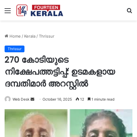
Menu
S
fo
Home
/
Kerala
/
Thrissur
Thrissur
270 കോടിയുടെ
നിക്ഷേപത്തട്ടിപ്പ്: ഉടമകളായ
ദമ്പതിമാർ അറസ്റ്റിൽ
Send
Web Desk
October 16, 2025
12
1 minute read
an
email