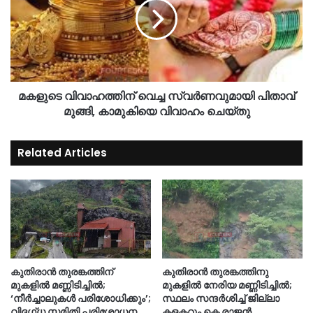
മകളുടെ വിവാഹത്തിന് വെച്ച സ്വർണവുമായി പിതാവ്
മുങ്ങി, കാമുകിയെ വിവാഹം ചെയ്തു
Related Articles
കുതിരാൻ തുരങ്കത്തിന്
കുതിരാന്‍ തുരങ്കത്തിനു
മുകളിൽ മണ്ണിടിച്ചിൽ;
മുകളില്‍ നേരിയ മണ്ണിടിച്ചില്‍;
‘നീർച്ചാലുകൾ പരിശോധിക്കും’;
സ്ഥലം സന്ദര്‍ശിച്ച് ജില്ലാ
വിദഗ്ധ സമിതി പരിശോധന
കളക്ടറും കെ രാജന്‍