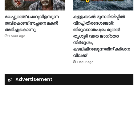
മലപ്പുറത്ത് ചോറുവിളമ്പുന്ന
കള്ളക്കടൽ മുന്നറിയിപ്പിൽ
തവികൊണ്ട് അച്ഛനെ മകൻ
വിറച്ച് തീരദേശങ്ങൾ;
അടിച്ചുകൊന്നു
തിരുവനന്തപുരം മുതൽ
തൃശൂർ വരെ ജാഗ്രതാ
1 hour ago
നിർദ്ദേശം,
കടലിലിറങ്ങുന്നതിന് കര്‍ശന
വിലക്ക്
1 hour ago
Advertisement