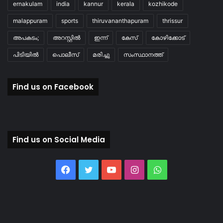
ernakulam
india
kannur
kerala
kozhikode
malappuram
sports
thiruvananthapuram
thrissur
അപകടം;
അറസ്റ്റിൽ
ഇന്ന്
കേസ്
കോഴിക്കോട്
പിടിയിൽ
പൊലീസ്
മരിച്ചു
സംസ്ഥാനത്ത്
Find us on Facebook
Find us on Social Media
Facebook
Twitter
YouTube
Instagram
WhatsApp