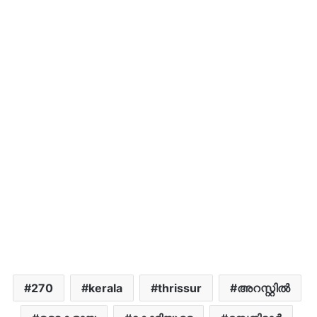
270
kerala
thrissur
അറസ്റ്റിൽ