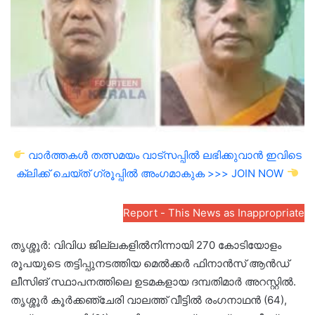
വാർത്തകൾ തത്സമയം വാട്സപ്പിൽ ലഭിക്കുവാൻ ഇവിടെ
ക്ലിക്ക് ചെയ്ത് ഗ്രൂപ്പിൽ അംഗമാകുക >>> JOIN NOW
Report - This News as Inappropriate
തൃശ്ശൂർ: വിവിധ ജില്ലകളിൽനിന്നായി 270 കോടിയോളം
രൂപയുടെ തട്ടിപ്പുനടത്തിയ മെൽക്കർ ഫിനാൻസ് ആൻഡ്
ലീസിങ് സ്ഥാപനത്തിലെ ഉടമകളായ ദമ്പതിമാർ അറസ്റ്റിൽ.
തൃശ്ശൂർ കൂർക്കഞ്ചേരി വാലത്ത് വീട്ടിൽ രംഗനാഥൻ (64),