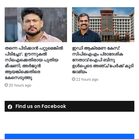
തന്നെ പിടിക്കാൻ പറ്റുമെങ്കിൽ
ഇഡി ആക്രമണ കേസ്:
പിടിച്ചോ’; ഊന്നുകൽ
സിപിഐഎം പ്രാദേശിക
സിഐക്കെതിരായ പുതിയ
നേതാവ് ഐപി ബിനു
ഭീഷണി, അർജുൻ
ഉൾപ്പെടെ അഞ്ച് പേർക്ക് കൂടി
ആയങ്കിക്കെതിരെ
ജാമ്യം
കേസെടുത്തു
22 hours ago
20 hours ago
Find us on Facebook