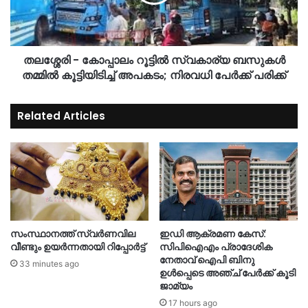
തലശ്ശേരി - കോപ്പാലം റൂട്ടിൽ സ്വകാര്യ ബസുകൾ
തമ്മിൽ കൂട്ടിയിടിച്ച് അപകടം; നിരവധി പേർക്ക് പരിക്ക്
Related Articles
സംസ്ഥാനത്ത് സ്വർണവില
ഇഡി ആക്രമണ കേസ്:
വീണ്ടും ഉയർന്നതായി റിപ്പോർട്ട്
സിപിഐഎം പ്രാദേശിക
നേതാവ് ഐപി ബിനു
33 minutes ago
ഉൾപ്പെടെ അഞ്ച് പേർക്ക് കൂടി
ജാമ്യം
17 hours ago