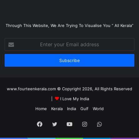
Through This Website, We Are Trying To Visualise You “ All Kerala”
Enter
your
Email
address
www.fourteenkerala.com © Copyright 2026, All Rights Reserved
|
I Love My India
Home
Kerala
India
Gulf
World
Facebook
Twitter
YouTube
Instagram
WhatsApp