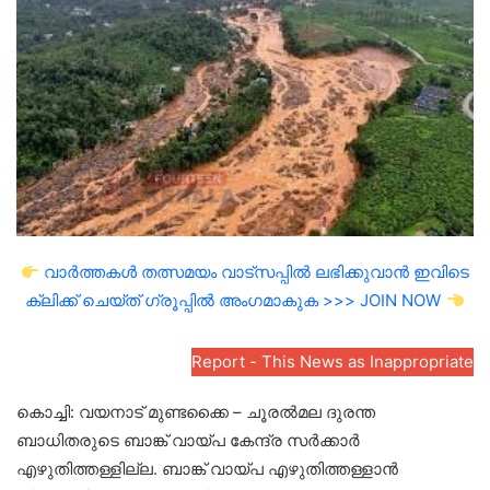
email
വാർത്തകൾ തത്സമയം വാട്സപ്പിൽ ലഭിക്കുവാൻ ഇവിടെ
ക്ലിക്ക് ചെയ്ത് ഗ്രൂപ്പിൽ അംഗമാകുക >>> JOIN NOW
Report - This News as Inappropriate
കൊച്ചി: വയനാട് മുണ്ടക്കൈ – ചൂരൽമല ദുരന്ത
ബാധിതരുടെ ബാങ്ക് വായ്പ കേന്ദ്ര സർക്കാർ
എഴുതിത്തള്ളില്ല. ബാങ്ക് വായ്പ എഴുതിത്തള്ളാൻ