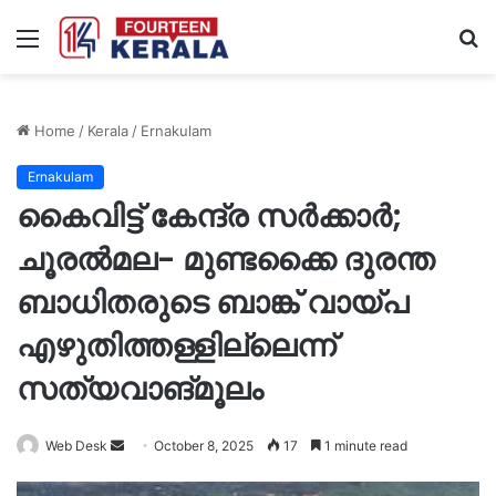
Menu
S
fo
Home
/
Kerala
/
Ernakulam
Ernakulam
കൈവിട്ട് കേന്ദ്ര സർക്കാർ;
ചൂരൽമല- മുണ്ടക്കൈ ദുരന്ത
ബാധിതരുടെ ബാങ്ക് വായ്പ
എഴുതിത്തള്ളില്ലെന്ന്
സത്യവാങ്മൂലം
Send
Web Desk
October 8, 2025
17
1 minute read
an