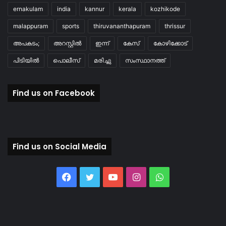
ernakulam
india
kannur
kerala
kozhikode
malappuram
sports
thiruvananthapuram
thrissur
അപകടം;
അറസ്റ്റിൽ
ഇന്ന്
കേസ്
കോഴിക്കോട്
പിടിയിൽ
പൊലീസ്
മരിച്ചു
സംസ്ഥാനത്ത്
Find us on Facebook
Find us on Social Media
Facebook
Twitter
YouTube
Instagram
WhatsApp