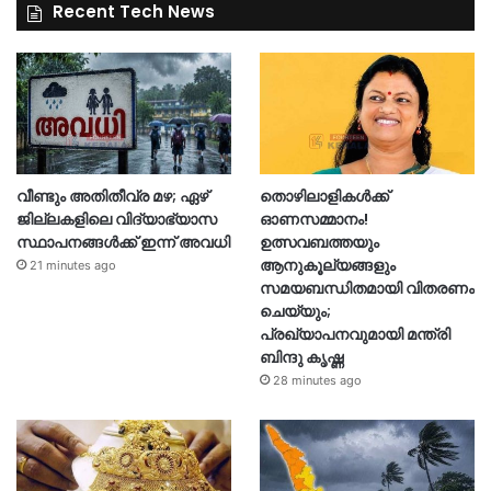
Recent Tech News
വീണ്ടും അതിതീവ്ര മഴ; ഏഴ്
തൊഴിലാളികൾക്ക്
ജില്ലകളിലെ വിദ്യാഭ്യാസ
ഓണസമ്മാനം!
സ്ഥാപനങ്ങൾക്ക് ഇന്ന് അവധി
ഉത്സവബത്തയും
ആനുകൂല്യങ്ങളും
21 minutes ago
സമയബന്ധിതമായി വിതരണം
ചെയ്യും;
പ്രഖ്യാപനവുമായി മന്ത്രി
ബിന്ദു കൃഷ്ണ
28 minutes ago