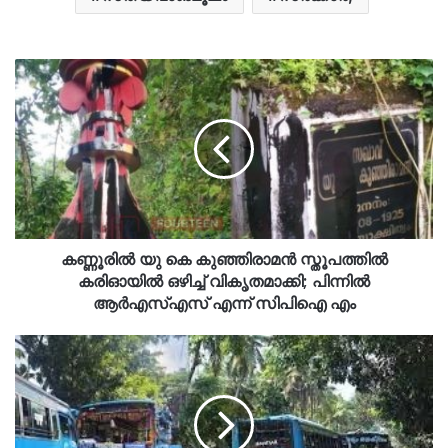
കണ്ണൂരിൽ യു കെ കുഞ്ഞിരാമൻ സ്തൂപത്തിൽ
കരിഓയിൽ ഒഴിച്ച് വികൃതമാക്കി; പിന്നിൽ
ആർഎസ്എസ് എന്ന് സിപിഐ എം