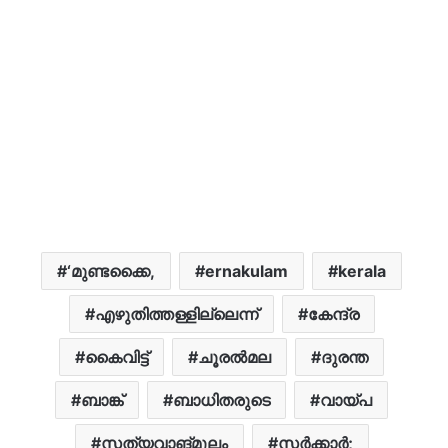
‘മുണ്ടക്കൈ,
ernakulam
kerala
എഴുതിത്തള്ളില്ലെന്ന്
കേന്ദ്ര
കൈവിട്ട്
ചൂരൽമല
ദുരന്ത
ബാങ്ക്
ബാധിതരുടെ
വായ്പ
സത്യവാങ്മൂലം
സർക്കാർ;