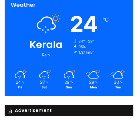
Weather
24
℃
Kerala
24º - 22º
95%
1.37 km/h
Rain
24
27
29
29
30
℃
℃
℃
℃
℃
Fri
Sat
Sun
Mon
Tue
Advertisement