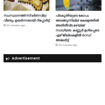
സംസ്ഥാനത്ത് സ്വർണവില
പ്രകൃതിയുടെ കോപം
വീണ്ടും ഉയർന്നതായി റിപ്പോർട്ട്
അടങ്ങുന്നില്ല! കേരളത്തിൽ
അതിതീവ്ര മഴയ്ക്ക്
33 minutes ago
സാധ്യത; കണ്ണൂർ ഉൾപ്പെടെ
ഏഴ് ജില്ലകളിൽ റെഡ്
അലേർട്ട്
33 minutes ago
Advertisement