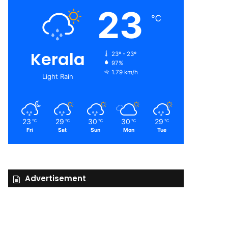
23
℃
Kerala
23º - 23º
97%
1.79 km/h
Light Rain
23
29
30
30
29
℃
℃
℃
℃
℃
Fri
Sat
Sun
Mon
Tue
Advertisement