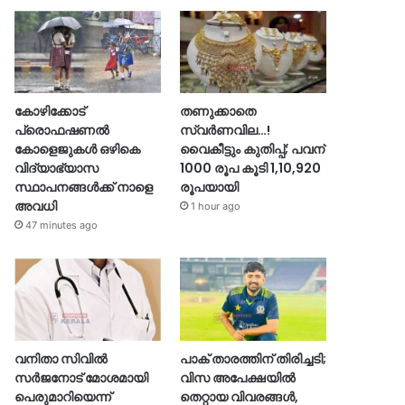
കോഴിക്കോട്
തണുക്കാതെ
പ്രൊഫഷണൽ
സ്വർണവില…!
കോളെജുകൾ ഒഴികെ
വൈകീട്ടും കുതിപ്പ്; പവന്
വിദ്യാഭ്യാസ
1000 രൂപ കൂടി 1,10,920
സ്ഥാപനങ്ങൾക്ക് നാളെ
രൂപയായി
അവധി
1 hour ago
47 minutes ago
വനിതാ സിവിൽ
പാക് താരത്തിന് തിരിച്ചടി;
സർജനോട് മോശമായി
വിസ അപേക്ഷയിൽ
പെരുമാറിയെന്ന്
തെറ്റായ വിവരങ്ങൾ,