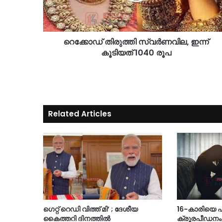
റെക്കോഡ് തിരുത്തി സ്വർണവില, ഇന്ന്
കൂടിയത് 1040 രൂപ
Related Articles
ഗെറ്റ് റെഡി വിത്ത് മി’ ; ദേശീയ
16-കാരിയെ ഫ്ലാ
കൈത്തറി ദിനത്തിൽ
ക്രൂരപീഡനം