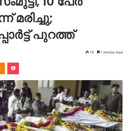
ംമുട്ടി, 10 പേർ
് മരിച്ചു;
പോർട്ട് പുറത്ത്
19
1 minute read
takte
Odnoklassniki
Pocket