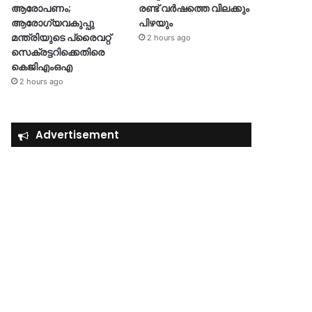
ആരോപണം;
രണ്ട് വർഷത്തെ വിലക്കും
ആരോഗ്യവകുപ്പു
പിഴയും
മന്ത്രിയുടെ പ്രൈവറ്റ്
2 hours ago
സെക്രട്ടറിക്കെതിരെ
കെജിഎംഒഎ
2 hours ago
Advertisement