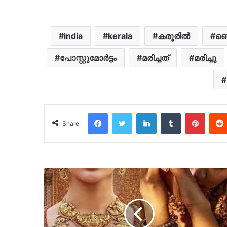
india
kerala
കരൂരിൽ
ഞെട
പോസ്റ്റുമോർട്ടം
മരിച്ചത്
മരിച്ചു
Facebook
Twitter
LinkedIn
Tumblr
Pinter
Share