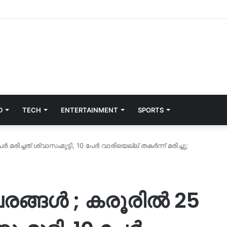
D
TECH
ENTERTAINMENT
SPORTS
േർ മരിച്ചത് ശ്വാസംമുട്ടി, 10 പേർ വാരിയെല്ല് തകർന്ന് മരിച്ചു;
വിവരങ്ങൾ ; കരൂരിൽ 25