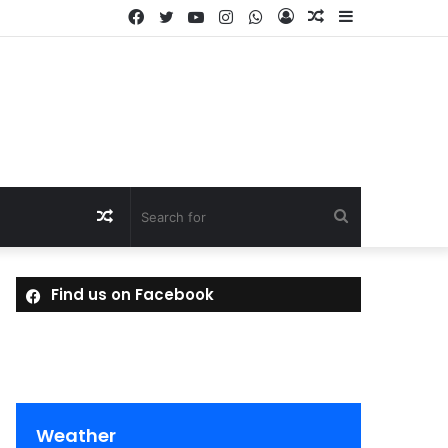
Facebook
Twitter
YouTube
Instagram
WhatsApp
Log
Random
Sidebar
In
Article
Random
Search
Article
for
Find us on Facebook
Weather