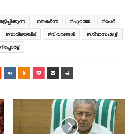
്ടിപ്പിക്കുന്ന
തകര്‍ന്ന്
പുറത്ത്
പേർ
വാരിയെല്ല്
വിവരങ്ങൾ
ശ്വാസംമുട്ടി
റിപ്പോർട്ട്
est
Reddit
VKontakte
Odnoklassniki
Pocket
Share via Email
Print