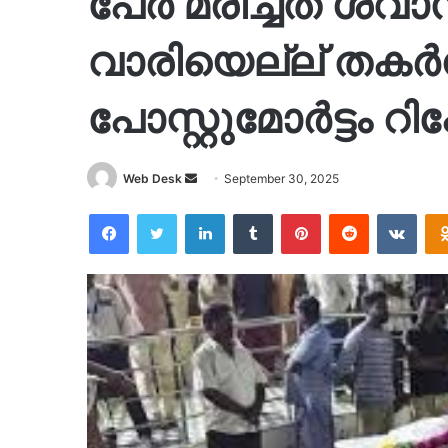
പേർ മരിച്ചത് ശ്വാസ
വാരിയെല്ല് തകർന്ന
പോസ്റ്റുമോർട്ടം റിപ്
Send
Web Desk
September 30, 2025
an
Facebook
Twitter
LinkedIn
Tumblr
Pinterest
Reddit
VKon
email