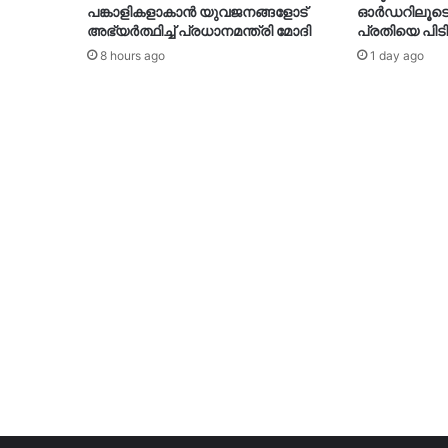
പങ്കാളികളാകാൻ യുവജനങ്ങളോട്
ഓർഡറിലൂടെ തു
അഭ്യർത്ഥിച്ച് പ്രധാനമന്ത്രി മോദി
പ്രതിയെ പിടി
8 hours ago
1 day ago