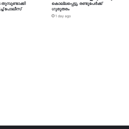
മ്പുണ്ടാക്കി
കൊല്ലപ്പെട്ടു, രണ്ടുപേർക്ക്
ച്ച് പോലീസ്
ഗുരുതരം
1 day ago