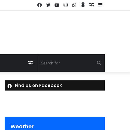
Facebook
Twitter
YouTube
Instagram
WhatsApp
Log
Random
Sidebar
In
Article
Random
Search
Article
for
Find us on Facebook
Weather