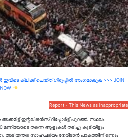
ഇവിടെ ക്ലിക്ക് ചെയ്ത് ഗ്രൂപ്പിൽ അംഗമാകുക >>> JOIN
NOW
Report - This News as Inappropriate
്കമിട്ട് ഇന്റലിജൻസ് റിപ്പോർട്ട്‌ പുറത്ത്. സ്ഥലം
0 മണിയോടെ തന്നെ ആളുകൾ തടിച്ചു കൂടിയിട്ടും
്നു. അടിയന്തര സാഹചര്യം നേരിടാൻ പാകത്തിന് ഒന്നും