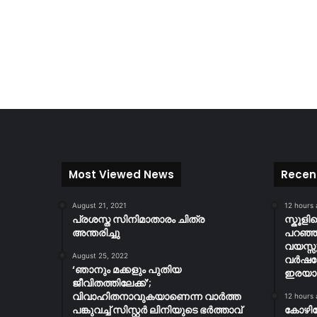
Most Viewed News
Recen
August 21, 2021
12 hours
പ്രശസ്ത സിനിമാതാരം ചിത്ര
സ്കൂള
അന്തരിച്ചു
പറഞ്ഞു
വയസ്സ
August 25, 2022
വർഷത
‘ഞാനും മക്കളും പുതിയ
ഇരയാക്
ജീവിതത്തിലേക്ക്’;
വിവാഹിതനാവുകയാണെന്ന വാർത്ത
12 hours
പങ്കുവച്ച് സിസ്റ്റർ ലിനിയുടെ ഭർത്താവ്
കോഴി