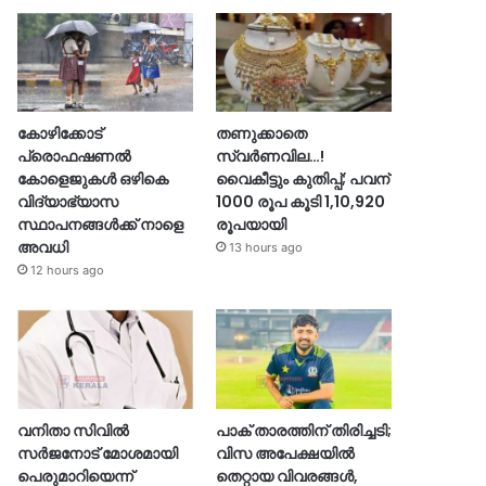
കോഴിക്കോട്
തണുക്കാതെ
പ്രൊഫഷണൽ
സ്വർണവില…!
കോളെജുകൾ ഒഴികെ
വൈകീട്ടും കുതിപ്പ്; പവന്
വിദ്യാഭ്യാസ
1000 രൂപ കൂടി 1,10,920
സ്ഥാപനങ്ങൾക്ക് നാളെ
രൂപയായി
അവധി
13 hours ago
12 hours ago
വനിതാ സിവിൽ
പാക് താരത്തിന് തിരിച്ചടി;
സർജനോട് മോശമായി
വിസ അപേക്ഷയിൽ
പെരുമാറിയെന്ന്
തെറ്റായ വിവരങ്ങൾ,