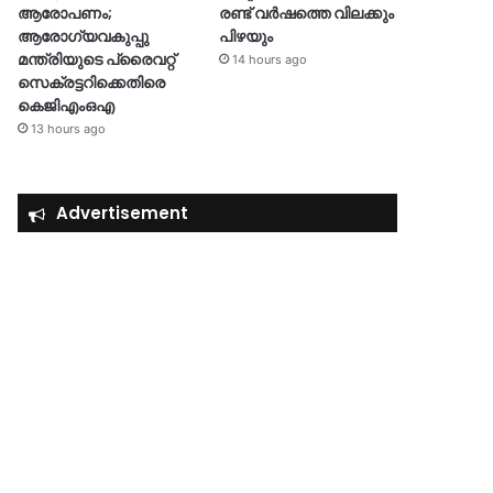
ആരോപണം;
രണ്ട് വർഷത്തെ വിലക്കും
ആരോഗ്യവകുപ്പു
പിഴയും
മന്ത്രിയുടെ പ്രൈവറ്റ്
14 hours ago
സെക്രട്ടറിക്കെതിരെ
കെജിഎംഒഎ
13 hours ago
Advertisement