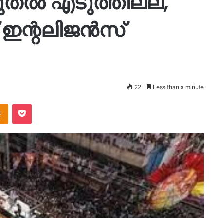
രുതൽ എടുത്തില്ല,
് ഇന്റലിജൻസ്
22
Less than a minute
takte
Odnoklassniki
Pocket