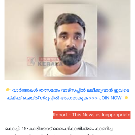
email
വാർത്തകൾ തത്സമയം വാട്സപ്പിൽ ലഭിക്കുവാൻ ഇവിടെ
ക്ലിക്ക് ചെയ്ത് ഗ്രൂപ്പിൽ അംഗമാകുക >>> JOIN NOW
Report - This News as Inappropriate
കൊച്ചി: 15-കാരിയോട് ലൈംഗികാതിക്രമം കാണിച്ച