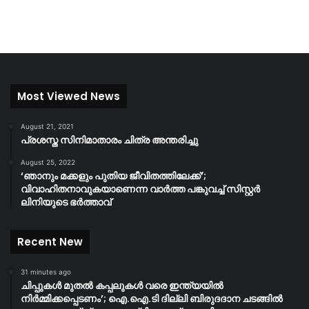
Most Viewed News
August 21, 2021
പ്രശസ്ത സിനിമാതാരം ചിത്ര അന്തരിച്ചു
August 25, 2022
‘ഞാനും മക്കളും പുതിയ ജീവിതത്തിലേക്ക്’;
വിവാഹിതനാവുകയാണെന്ന വാർത്ത പങ്കുവച്ച് സിസ്റ്റർ
ലിനിയുടെ ഭർത്താവ്
Recent New
31 minutes ago
ചിപ്പുകൾ മുതൽ കപ്പലുകൾ വരെ ഇന്ത്യയിൽ
നിർമ്മിക്കപ്പെടണം’; ഐ.ഐ.ടി ദില്ലി ബിരുദദാന ചടങ്ങിൽ