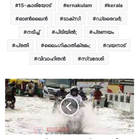
15-കാരിയോട്
ernakulam
kerala
ഓൺലൈൻ
ടാക്സി
ഡ്രൈവര്‍;
നടിച്ച്
പിടിയില്‍;
പ്രണയം
പ്രതി
ലൈംഗികാതിക്രമം;
വയനാട്
വിവാഹിതന്‍
സ്വദേശി