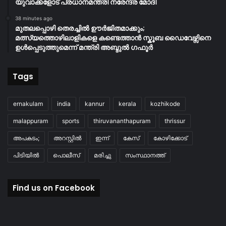
യുവാക്കളോട് പ്രധാനമന്ത്രി നരേന്ദ്ര മോദി
38 minutes ago
മുതലപ്പൊഴി തെരച്ചിൽ ഊർജിതമാക്കും;
മത്സ്യത്തൊഴിലാളികളെ കണ്ടെത്താൻ സ്കൂബ ഡൈവേഴ്സിനെ
ഉൾപ്പെടുത്തുമെന്ന് മന്ത്രി അബ്ദുൽ ഗഫൂർ
Tags
ernakulam
india
kannur
kerala
kozhikode
malappuram
sports
thiruvananthapuram
thrissur
അപകടം;
അറസ്റ്റിൽ
ഇന്ന്
കേസ്
കോഴിക്കോട്
പിടിയിൽ
പൊലീസ്
മരിച്ചു
സംസ്ഥാനത്ത്
Find us on Facebook