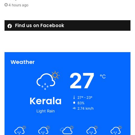
4 hours ago
Find us on Facebook
Weather
27
℃
Kerala
27º - 23º
83%
2.74 km/h
Light Rain