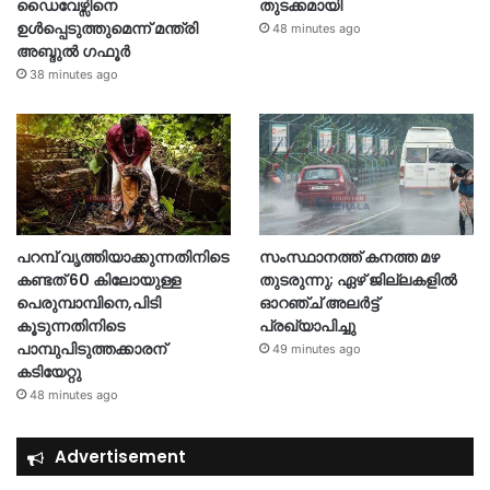
ഡൈവേഴ്സിനെ
തുടക്കമായി
ഉൾപ്പെടുത്തുമെന്ന് മന്ത്രി
48 minutes ago
അബ്ദുൽ ഗഫൂർ
38 minutes ago
പറമ്പ് വൃത്തിയാക്കുന്നതിനിടെ
സംസ്ഥാനത്ത് കനത്ത മഴ
കണ്ടത് 60 കിലോയുള്ള
തുടരുന്നു; ഏഴ് ജില്ലകളിൽ
പെരുമ്പാമ്പിനെ,പിടി
ഓറഞ്ച് അലർട്ട്
കൂടുന്നതിനിടെ
പ്രഖ്യാപിച്ചു
പാമ്പുപിടുത്തക്കാരന്
49 minutes ago
കടിയേറ്റു
48 minutes ago
Advertisement