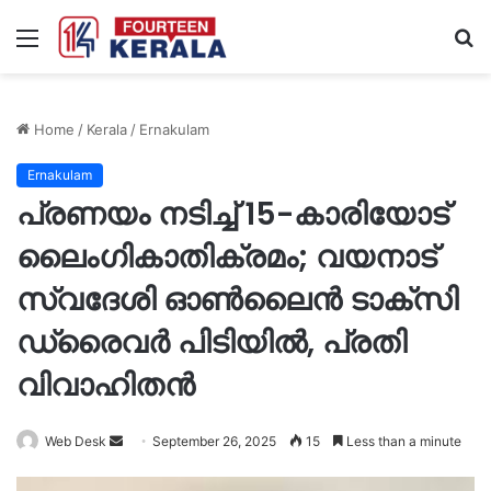
Menu
S
fo
Home
/
Kerala
/
Ernakulam
Ernakulam
പ്രണയം നടിച്ച് 15-കാരിയോട്
ലൈംഗികാതിക്രമം; വയനാട്
സ്വദേശി ഓണ്‍ലൈന്‍ ടാക്‌സി
ഡ്രൈവര്‍ പിടിയില്‍, പ്രതി
വിവാഹിതന്‍
Send
Web Desk
September 26, 2025
15
Less than a minute
an