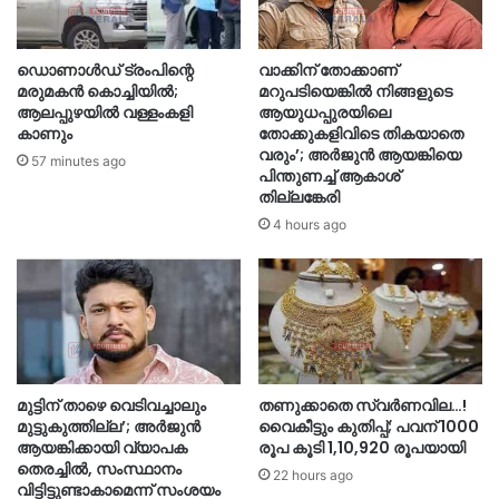
ഡൊണാൾഡ് ട്രംപിന്റെ
വാക്കിന് തോക്കാണ്
മരുമകൻ കൊച്ചിയിൽ;
മറുപടിയെങ്കില്‍ നിങ്ങളുടെ
ആലപ്പുഴയിൽ വള്ളംകളി
ആയുധപ്പുരയിലെ
കാണും
തോക്കുകളിവിടെ തികയാതെ
വരും’; അര്‍ജുന്‍ ആയങ്കിയെ
57 minutes ago
പിന്തുണച്ച് ആകാശ്
തില്ലങ്കേരി
4 hours ago
മുട്ടിന് താഴെ വെടിവച്ചാലും
തണുക്കാതെ സ്വർണവില…!
മുട്ടുകുത്തില്ല’; അർജുൻ
വൈകീട്ടും കുതിപ്പ്; പവന് 1000
ആയങ്കിക്കായി വ്യാപക
രൂപ കൂടി 1,10,920 രൂപയായി
തെരച്ചിൽ, സംസ്ഥാനം
22 hours ago
വിട്ടിട്ടുണ്ടാകാമെന്ന് സംശയം