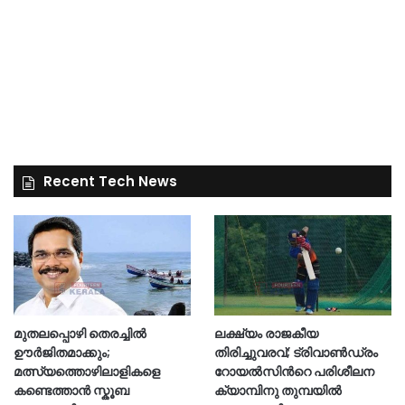
Recent Tech News
മുതലപ്പൊഴി തെരച്ചിൽ
ലക്ഷ്യം രാജകീയ
ഊർജിതമാക്കും;
തിരിച്ചുവരവ്; ട്രിവാൺഡ്രം
മത്സ്യത്തൊഴിലാളികളെ
റോയൽസിന്‍റെ പരിശീലന
കണ്ടെത്താൻ സ്കൂബ
ക്യാമ്പിനു തുമ്പയില്‍