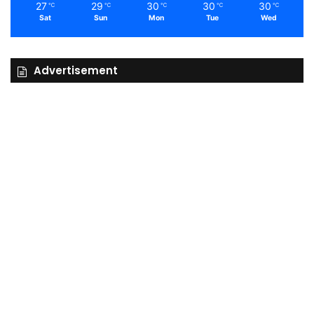
27
29
30
30
30
℃
℃
℃
℃
℃
Sat
Sun
Mon
Tue
Wed
Advertisement