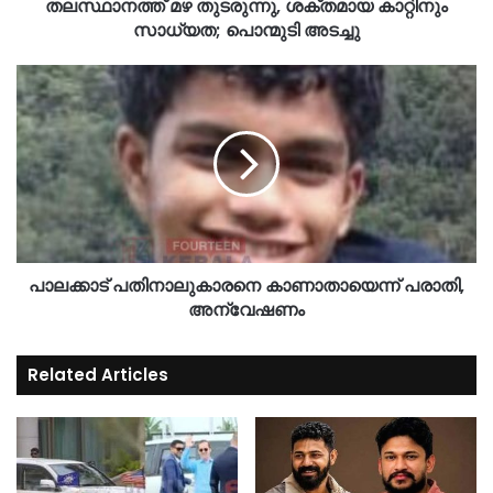
തലസ്ഥാനത്ത് മഴ തുടരുന്നു, ശക്തമായ കാറ്റിനും
സാധ്യത; പൊന്മുടി അടച്ചു
പാലക്കാട് പതിനാലുകാരനെ കാണാതായെന്ന് പരാതി,
അന്വേഷണം
Related Articles