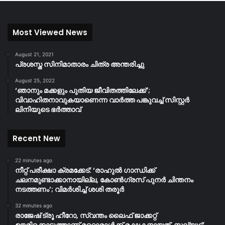
Most Viewed News
August 21, 2021
പ്രശസ്ത സിനിമാതാരം ചിത്ര അന്തരിച്ചു
August 25, 2022
‘ഞാനും മക്കളും പുതിയ ജീവിതത്തിലേക്ക്’;
വിവാഹിതനാവുകയാണെന്ന വാർത്ത പങ്കുവച്ച് സിസ്റ്റർ
ലിനിയുടെ ഭർത്താവ്
Recent New
22 minutes ago
നീറ്റ് പരീക്ഷാ ക്രമക്കേട്: ‘രാഹുൽ ഗാന്ധിക്ക്
ചലനമുണ്ടാക്കാനായില്ല, കോൺഗ്രസ് പുനർ ചിന്തനം
നടത്തണം’; വിമർശിച്ച് ശശി തരൂർ
32 minutes ago
രാജേഷ് ട്രൂ ഹീറോ, സ്വന്തം ലൈഫ് ജാക്കറ്റ്
ഊരിക്കൊടുത്താണ് മറ്റൊരാള്‍ക്ക് രക്ഷകനായത്, സല്യൂട്ട്: