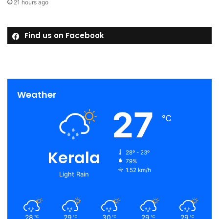
21 hours ago
Find us on Facebook
Weather
27
℃
Kerala
28º - 23º
79%
1.52 km/h
Light Rain
28
29
30
29
29
℃
℃
℃
℃
℃