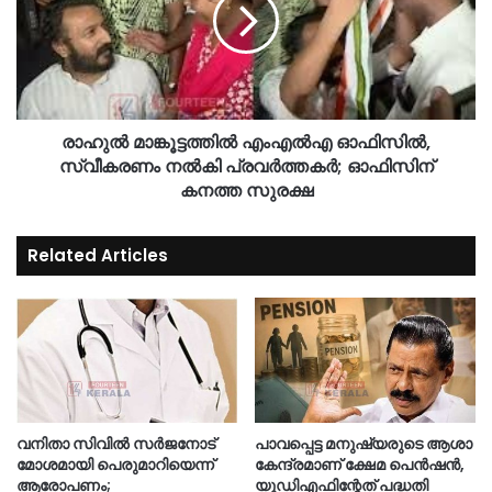
രാഹുൽ മാങ്കൂട്ടത്തിൽ എംഎൽഎ ഓഫിസിൽ,
സ്വീകരണം നൽകി പ്രവർത്തകർ; ഓഫിസിന്
കനത്ത സുരക്ഷ
Related Articles
വനിതാ സിവിൽ സർജനോട്
പാവപ്പെട്ട മനുഷ്യരുടെ ആശാ
മോശമായി പെരുമാറിയെന്ന്
കേന്ദ്രമാണ് ക്ഷേമ പെൻഷൻ,
ആരോപണം;
യുഡിഎഫിന്റേത് പദ്ധതി