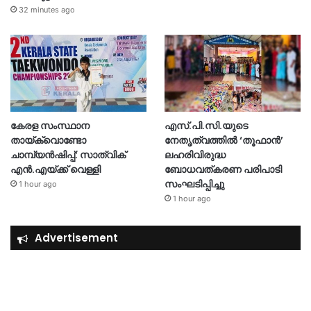
32 minutes ago
കേരള സംസ്ഥാന
എസ്.പി.സി.യുടെ
തായ്‌ക്വൊണ്ടോ
നേതൃത്വത്തിൽ ‘തൂഫാൻ’
ചാമ്പ്യൻഷിപ്പ്: സാത്വിക്
ലഹരിവിരുദ്ധ
എൻ.എയ്ക്ക് വെള്ളി
ബോധവത്കരണ പരിപാടി
സംഘടിപ്പിച്ചു
1 hour ago
1 hour ago
Advertisement