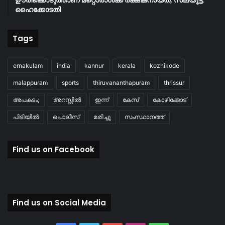
ഹൈക്കോടതി
Tags
ernakulam
india
kannur
kerala
kozhikode
malappuram
sports
thiruvananthapuram
thrissur
അപകടം;
അറസ്റ്റിൽ
ഇന്ന്
കേസ്
കോഴിക്കോട്
പിടിയിൽ
പൊലീസ്
മരിച്ചു
സംസ്ഥാനത്ത്
Find us on Facebook
Find us on Social Media