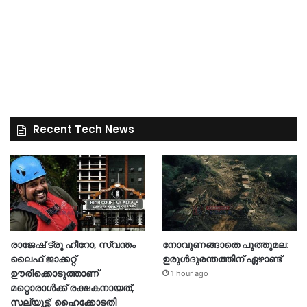
Recent Tech News
രാജേഷ് ട്രൂ ഹീറോ, സ്വന്തം
നോവുണങ്ങാതെ പുത്തുമല:
ലൈഫ് ജാക്കറ്റ്
ഉരുൾദുരന്തത്തിന് ഏഴാണ്ട്
ഊരിക്കൊടുത്താണ്
1 hour ago
മറ്റൊരാള്‍ക്ക് രക്ഷകനായത്,
സല്യൂട്ട്: ഹൈക്കോടതി