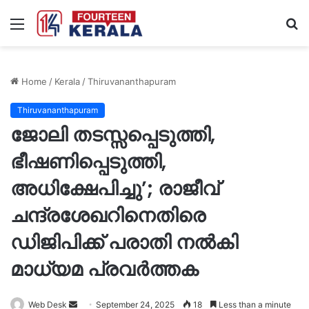
Menu
S
fo
Home
/
Kerala
/
Thiruvananthapuram
Thiruvananthapuram
ജോലി തടസ്സപ്പെടുത്തി,
ഭീഷണിപ്പെടുത്തി,
അധിക്ഷേപിച്ചു’; രാജീവ്
ചന്ദ്രശേഖറിനെതിരെ
ഡിജിപിക്ക് പരാതി നൽകി
മാധ്യമ പ്രവർത്തക
Send
Web Desk
September 24, 2025
18
Less than a minute