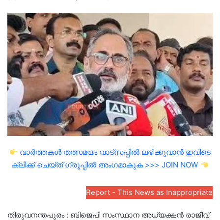
an
email
വാർത്തകൾ തത്സമയം വാട്സപ്പിൽ ലഭിക്കുവാൻ ഇവിടെ
ക്ലിക്ക് ചെയ്ത് ഗ്രൂപ്പിൽ അംഗമാകുക >>> JOIN NOW
Report - This News as Inappropriate
തിരുവനന്തപുരം : ബിജെപി സംസ്ഥാന അധ്യക്ഷൻ രാജീവ്