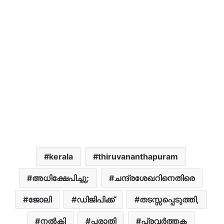
kerala
thiruvananthapuram
അധിക്ഷേപിച്ചു;
ചന്ദ്രശേഖറിനെതിരെ
ജോലി
ഡിജിപിക്ക്
തടസ്സപ്പെടുത്തി,
നൽകി
പരാതി
പ്രവർത്തക