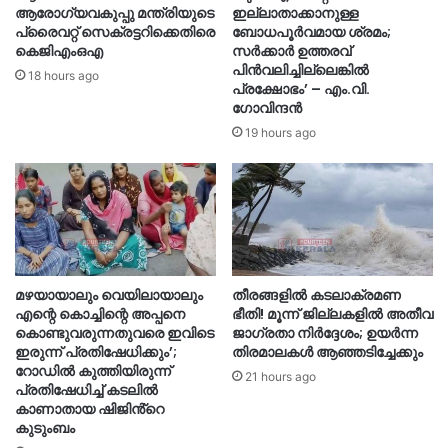
ആരോഗ്യവകുപ്പു മന്ത്രിയുടെ
ഇല്ലാതാക്കാനുള്ള
പ്രൈവറ്റ് സെക്രട്ടറിക്കെതിരെ
ബോധപൂർവമായ ശ്രമം;
കെജിഎംഒഎ
സർക്കാർ ഉത്തരവ്
പിൻവലിച്ചില്ലെങ്കിൽ
18 hours ago
പ്രക്ഷോഭം’ – എം.വി.
ഗോവിന്ദൻ
19 hours ago
മഴയായാലും വെയിലായാലും
തീരങ്ങളില്‍ കടലാക്രമണ
എന്റെ കൊച്ചിന്റെ അപ്പനെ
ഭീതി! മൂന്ന് ജില്ലകളിൽ അതീവ
കൊണ്ടുവരുന്നതുവരെ ഇവിടെ
ജാഗ്രതാ നിർദ്ദേശം; ഉയർന്ന
ഇരുന്ന് പ്രതിഷേധിക്കും’;
തിരമാലകൾ ആഞ്ഞടിച്ചേക്കും
റോഡില്‍ കുത്തിയിരുന്ന്
21 hours ago
പ്രതിഷേധിച്ച് കടലില്‍
കാണാതായ ഷിജിൻ്റെ
കുടുംബം