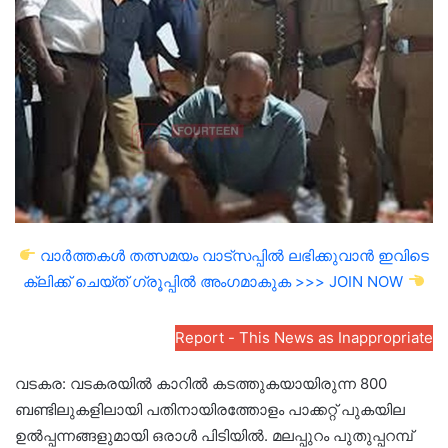
email
വാർത്തകൾ തത്സമയം വാട്സപ്പിൽ ലഭിക്കുവാൻ ഇവിടെ
ക്ലിക്ക് ചെയ്ത് ഗ്രൂപ്പിൽ അംഗമാകുക >>> JOIN NOW
Report - This News as Inappropriate
വടകര: വടകരയിൽ കാറിൽ കടത്തുകയായിരുന്ന 800
ബണ്ടിലുകളിലായി പതിനായിരത്തോളം പാക്കറ്റ് പുകയില
ഉൽപ്പന്നങ്ങളുമായി ഒരാൾ പിടിയിൽ. മലപ്പുറം പുതുപ്പറമ്പ്