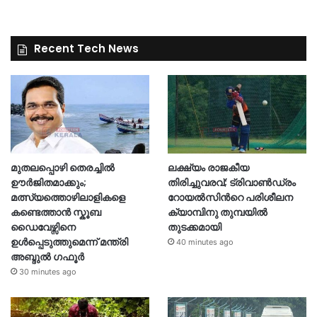
Recent Tech News
മുതലപ്പൊഴി തെരച്ചിൽ
ലക്ഷ്യം രാജകീയ
ഊർജിതമാക്കും;
തിരിച്ചുവരവ്; ട്രിവാൺഡ്രം
മത്സ്യത്തൊഴിലാളികളെ
റോയൽസിന്‍റെ പരിശീലന
കണ്ടെത്താൻ സ്കൂബ
ക്യാമ്പിനു തുമ്പയില്‍
ഡൈവേഴ്സിനെ
തുടക്കമായി
ഉൾപ്പെടുത്തുമെന്ന് മന്ത്രി
40 minutes ago
അബ്ദുൽ ഗഫൂർ
30 minutes ago