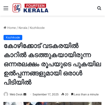
Menu
S
fo
Home
/
Kerala
/
Kozhikode
Kozhikode
കോഴിക്കോട് വടകരയിൽ
കാറിൽ കടത്തുകയായിരുന്ന
ഒന്നരലക്ഷം രൂപയുടെ പുകയില
ഉൽപ്പന്നങ്ങളുമായി ഒരാൾ
പിടിയിൽ
Send
Web Desk
September 17, 2025
20
Less than a minute
an