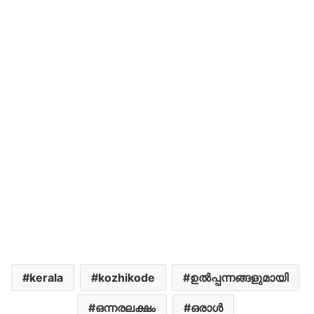
kerala
kozhikode
ഉല്‍പ്പന്നങ്ങളുമായി
ഒന്നരലക്ഷം
ഒരാൾ