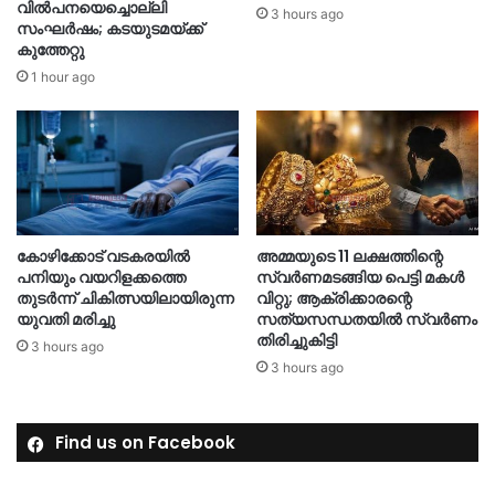
വിൽപനയെച്ചൊല്ലി
3 hours ago
സംഘർഷം; കടയുടമയ്ക്ക്
കുത്തേറ്റു
1 hour ago
കോഴിക്കോട് വടകരയിൽ
അമ്മയുടെ 11 ലക്ഷത്തിന്റെ
പനിയും വയറിളക്കത്തെ
സ്വർണമടങ്ങിയ പെട്ടി മകൾ
തുടർന്ന് ചികിത്സയിലായിരുന്ന
വിറ്റു; ആക്രിക്കാരന്റെ
യുവതി മരിച്ചു
സത്യസന്ധതയിൽ സ്വർണം
തിരിച്ചുകിട്ടി
3 hours ago
3 hours ago
Find us on Facebook