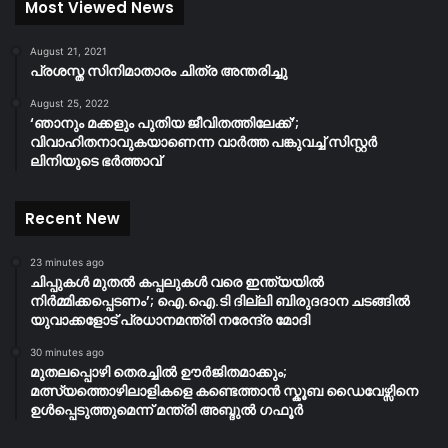
Most Viewed News
August 21, 2021
പ്രശസ്ത സിനിമാതാരം ചിത്ര അന്തരിച്ചു
August 25, 2022
‘ഞാനും മക്കളും പുതിയ ജീവിതത്തിലേക്ക്’;
വിവാഹിതനാവുകയാണെന്ന വാർത്ത പങ്കുവച്ച് സിസ്റ്റർ
ലിനിയുടെ ഭർത്താവ്
Recent New
23 minutes ago
ചിപ്പുകൾ മുതൽ കപ്പലുകൾ വരെ ഇന്ത്യയിൽ
നിർമ്മിക്കപ്പെടണം’; ഐ.ഐ.ടി ദില്ലി ബിരുദദാന ചടങ്ങിൽ
യുവാക്കളോട് പ്രധാനമന്ത്രി നരേന്ദ്ര മോദി
30 minutes ago
മുതലപ്പൊഴി തെരച്ചിൽ ഊർജിതമാക്കും;
മത്സ്യത്തൊഴിലാളികളെ കണ്ടെത്താൻ സ്കൂബ ഡൈവേഴ്സിനെ
ഉൾപ്പെടുത്തുമെന്ന് മന്ത്രി അബ്ദുൽ ഗഫൂർ