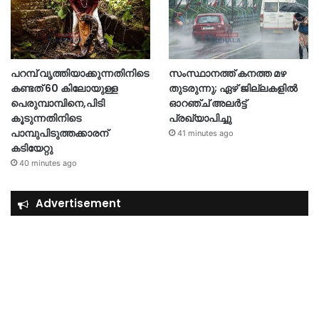
പറമ്പ് വൃത്തിയാക്കുന്നതിനിടെ
സംസ്ഥാനത്ത് കനത്ത മഴ
കണ്ടത് 60 കിലോയുള്ള
തുടരുന്നു; ഏഴ് ജില്ലകളിൽ
പെരുമ്പാമ്പിനെ,പിടി
ഓറഞ്ച് അലർട്ട്
കൂടുന്നതിനിടെ
പ്രഖ്യാപിച്ചു
പാമ്പുപിടുത്തക്കാരന്
41 minutes ago
കടിയേറ്റു
40 minutes ago
Advertisement