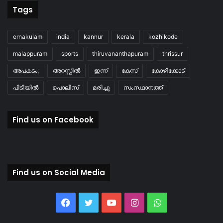
Tags
ernakulam
india
kannur
kerala
kozhikode
malappuram
sports
thiruvananthapuram
thrissur
അപകടം;
അറസ്റ്റിൽ
ഇന്ന്
കേസ്
കോഴിക്കോട്
പിടിയിൽ
പൊലീസ്
മരിച്ചു
സംസ്ഥാനത്ത്
Find us on Facebook
Find us on Social Media
Facebook
Twitter
YouTube
Instagram
WhatsApp