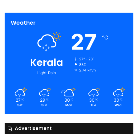
Weather
27
℃
Kerala
27º - 23º
83%
2.74 km/h
Light Rain
27
29
30
30
30
℃
℃
℃
℃
℃
Sat
Sun
Mon
Tue
Wed
Advertisement