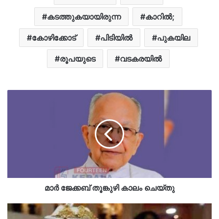
കടത്തുകയായിരുന്ന
കാറിൽ;
കോഴിക്കോട്
പിടിയിൽ
പുകയില
രൂപയുടെ
വടകരയിൽ
മാർ ജേക്കബ് തൂങ്കുഴി കാലം ചെയ്തു