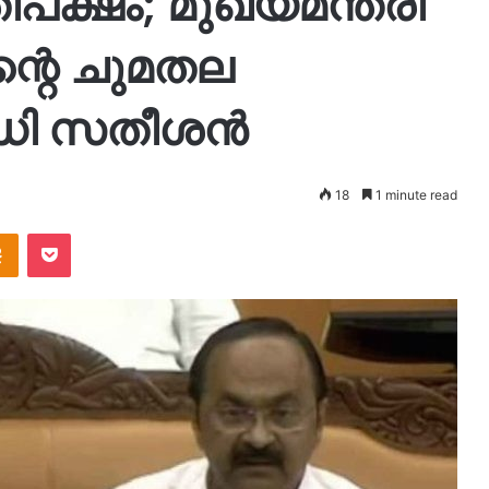
ക്ഷം; മുഖ്യമന്ത്രി
ന്റെ ചുമതല
.ഡി സതീശൻ
18
1 minute read
takte
Odnoklassniki
Pocket