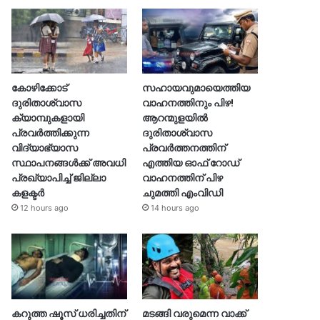
കോഴിക്കോട്
സഹായവുമായെത്തിയ
ദുരിതാശ്വാസ
വാഹനത്തിനും പിഴ!
ക്യാമ്പുകളായി
ആറന്മുളയില്‍
പ്രവര്‍ത്തിക്കുന്ന
ദുരിതാശ്വാസ
വിദ്യാഭ്യാസ
പ്രവര്‍ത്തനത്തിന്
സ്ഥാപനങ്ങള്‍ക്ക് അവധി
എത്തിയ ഓഫ് റോഡ്
പ്രഖ്യാപിച്ച് ജില്ലാ
വാഹനത്തിന് പിഴ
കളക്ടർ
ചുമത്തി എംവിഡി
12 hours ago
14 hours ago
കറുത്ത ഷൂസ് ധരിച്ചതിന്
മടങ്ങി വരുമെന്ന വാക്ക്