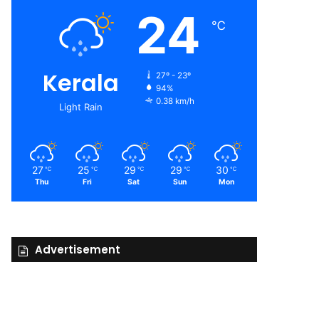
24
℃
Kerala
27º - 23º
94%
0.38 km/h
Light Rain
27
25
29
29
30
℃
℃
℃
℃
℃
Thu
Fri
Sat
Sun
Mon
Advertisement