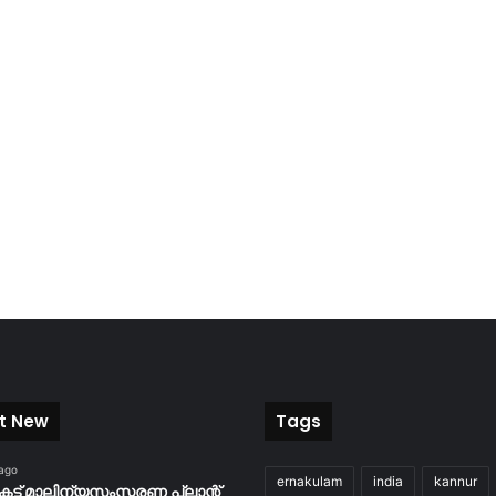
t New
Tags
 ago
ernakulam
india
kannur
കട്ട് മാലിന്യസംസ്കരണ പ്ലാന്റ്