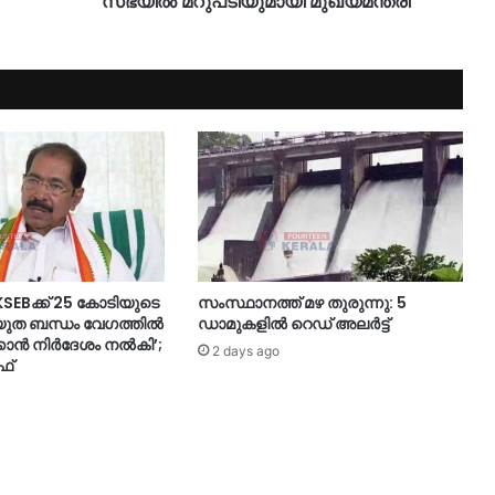
സഭയിൽ മറുപടിയുമായി മുഖ്യമന്ത്രി
‘KSEBക്ക് 25 കോടിയുടെ
സംസ്ഥാനത്ത് മഴ തുരുന്നു: 5
യുത ബന്ധം വേഗത്തിൽ
ഡാമുകളിൽ റെഡ് അലർട്ട്
കാൻ നിർ​ദേശം നൽകി’;
2 days ago
ഫ്