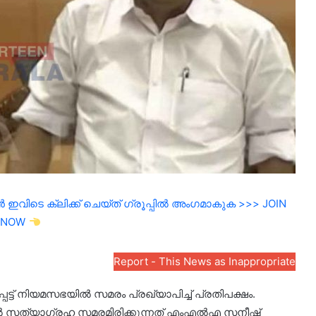
ഇവിടെ ക്ലിക്ക് ചെയ്ത് ഗ്രൂപ്പിൽ അംഗമാകുക >>> JOIN
NOW
Report - This News as Inappropriate
െട്ട് നിയമസഭയില്‍ സമരം പ്രഖ്യാപിച്ച് പ്രതിപക്ഷം.
‍ സത്യാഗ്രഹ സമരമിരിക്കുന്നത് എംഎല്‍എ സനീഷ്