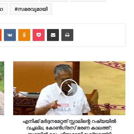
ഹ
സമരവുമായി
est
Reddit
VKontakte
Odnoklassniki
Pocket
Share via Email
Print
എനിക്ക് മർദ്ദനമേറ്റത് സ്റ്റാലിന്റെ റഷ്യയിൽ
വച്ചല്ല, കോൺഗ്രസ് ഭരണ കാലത്ത്’;