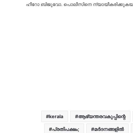
ഹീറോ ബിജുവോ. പൊലീസിനെ ന്യായീകരിക്കുകയാണ് 
kerala
ആഭ്യന്തരവകുപ്പിന്റെ
പ്രതിപക്ഷം;
മർദനങ്ങളിൽ