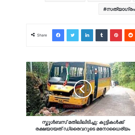
സത്യാഗ്ര
Facebook
Twitter
LinkedIn
Tumblr
Pinter
Share
സ്കൂൾബസ് മതിലിലിടിച്ചു: കുട്ടികൾക്ക്
രക്ഷയായത് ഡ്രൈവറുടെ മനോധൈര്യം