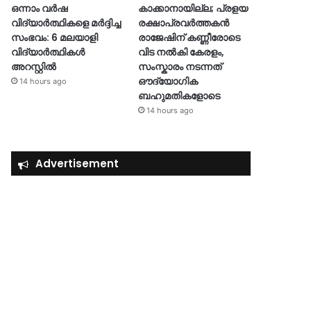
ഒന്നാം വർഷ
കാക്കാനായില്ല; പ്രളയ
വിദ്യാർത്ഥികളെ മർദ്ദിച്ച
രക്ഷാപ്രവർത്തകൻ
സംഭവം: 6 മലയാളി
രാജേഷിന് കണ്ണീരോടെ
വിദ്യാർത്ഥികൾ
വിട നൽകി കേരളം,
അറസ്റ്റിൽ
സംസ്കാരം നടന്നത്
ഔദ്യോ​ഗിക
14 hours ago
ബഹുമതികളോടെ
14 hours ago
Advertisement