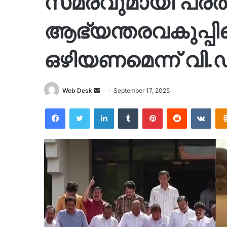
സമരവുമായി പ്രതിപ
ആഭ്യന്തരവകുപ്പി
ഒഴിയണമെന്ന് വി
Send
Web Desk
September 17, 2025
an
Facebook
Twitter
LinkedIn
Tumblr
Pinterest
Reddit
VKon
email