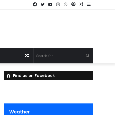
Facebook
Twitter
YouTube
Instagram
WhatsApp
Log
Random
Sidebar
In
Article
Random
Search
Article
for
Find us on Facebook
Weather