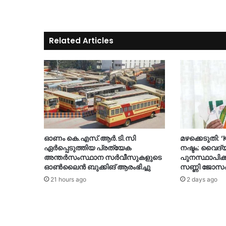
Related Articles
ഓണം കെ.എസ്.ആർ.ടി.സി
മഴക്കെടുതി: 
ഏർപ്പെടുത്തിയ പ്രത്യേക
നഷ്ടം; വൈദ്
അന്തർസംസ്ഥാന സർവീസുകളുടെ
പുനസ്ഥാപിക്
ഓൺലൈൻ ബുക്കിങ് ആരംഭിച്ചു
സണ്ണി ജോസ
21 hours ago
2 days ago