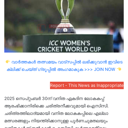
വാർത്തകൾ തത്സമയം വാട്സപ്പിൽ ലഭിക്കുവാൻ ഇവിടെ
ക്ലിക്ക് ചെയ്ത് ഗ്രൂപ്പിൽ അംഗമാകുക >>> JOIN NOW
Report - This News as Inappropriate
2025 സെപ്റ്റംബർ 30ന് വനിത ഏകദിന ലോകകപ്പ്
ആരംഭിക്കാനിരിക്കെ ചരിത്രനീക്കവുമായി ഐസിസി.
ചരിത്രത്തിലാദ്യമായി വനിത ലോകകപ്പിലെ എല്ലാ
മത്സരങ്ങളും നിയന്ത്രിക്കാനുള്ള പൂർണചുമതലയും