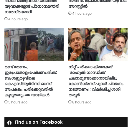
ദില്ലി ബിരുദദാന ചടങ്ങിൽ
ഭീഷണി; മുംബൈയിൽ യുവാവ്
യുവാക്കളോട് പ്രധാനമന്ത്രി
അറസ്റ്റിൽ
നരേന്ദ്ര മോദി
4 hours ago
4 hours ago
രണ്ട് മരണം,
നീറ്റ് പരീക്ഷാ ക്രമക്കേട്:
ഇരുപതോളംപേർക്ക് പരിക്ക്;
‘രാഹുൽ ഗാന്ധിക്ക്
ബംഗളൂരുവിലെ
ചലനമുണ്ടാക്കാനായില്ല,
കെഎസ്ആർടിസി ബസ്
കോൺഗ്രസ് പുനർ ചിന്തനം
അപകടം, പരിക്കേറ്റവരിൽ
നടത്തണം’; വിമർശിച്ച് ശശി
കൂടുതലും മലയാളികൾ
തരൂർ
5 hours ago
8 hours ago
Find us on Facebook