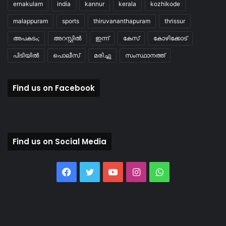
ernakulam
india
kannur
kerala
kozhikode
malappuram
sports
thiruvananthapuram
thrissur
അപകടം;
അറസ്റ്റിൽ
ഇന്ന്
കേസ്
കോഴിക്കോട്
പിടിയിൽ
പൊലീസ്
മരിച്ചു
സംസ്ഥാനത്ത്
Find us on Facebook
Find us on Social Media
Facebook
Twitter
YouTube
Instagram
WhatsApp