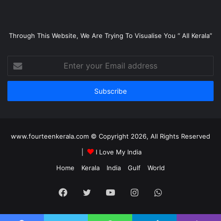
Through This Website, We Are Trying To Visualise You “ All Kerala”
Enter
your
Email
address
www.fourteenkerala.com © Copyright 2026, All Rights Reserved
|
I Love My India
Home
Kerala
India
Gulf
World
Facebook
Twitter
YouTube
Instagram
WhatsApp