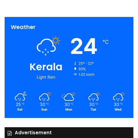
Weather
24
℃
Kerala
25º - 22º
93%
1.02 km/h
Light Rain
25
30
30
30
30
℃
℃
℃
℃
℃
Sat
Sun
Mon
Tue
Wed
Advertisement