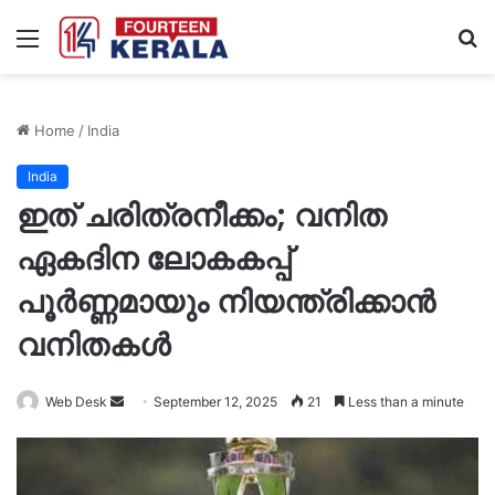
Menu
S
fo
Home
/
India
India
ഇത് ചരിത്രനീക്കം; വനിത
ഏകദിന ലോകകപ്പ്
പൂർണ്ണമായും നിയന്ത്രിക്കാൻ
വനിതകൾ
Send
Web Desk
September 12, 2025
21
Less than a minute
an
email