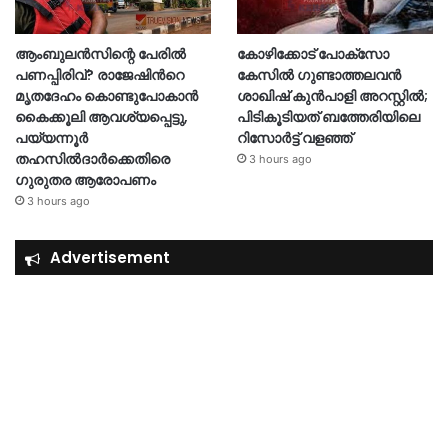
ആംബുലൻസിന്റെ പേരിൽ
കോഴിക്കോട് പോക്സോ
പണപ്പിരിവ്? രാജേഷിന്‍റെ
കേസിൽ ഗുണ്ടാത്തലവൻ
മൃതദേഹം കൊണ്ടുപോകാൻ
ശാഖിഷ് കുൻപാളി അറസ്റ്റിൽ;
കൈക്കൂലി ആവശ്യപ്പെട്ടു,
പിടികൂടിയത് ബത്തേരിയിലെ
പയ്യന്നൂർ
റിസോർട്ട് വളഞ്ഞ്
തഹസിൽദാർക്കെതിരെ
3 hours ago
ഗുരുതര ആരോപണം
3 hours ago
Advertisement