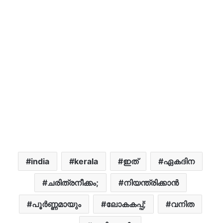
india
kerala
ഇത്
ഏകദിന
ചരിത്രനീക്കം;
നിയന്ത്രിക്കാൻ
പൂർണ്ണമായും
ലോകകപ്പ്;
വനിത