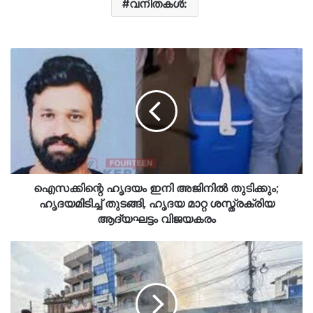
വനിതകൾ:
ഐസക്കിന്റെ ഹൃദയം ഇനി അജിനിൽ തുടിക്കും;
ഹൃദയമിടിച്ച് തുടങ്ങി, ഹൃദയ മാറ്റ ശസ്ത്രക്രിയ
ആദ്യഘട്ടം വിജയകരം