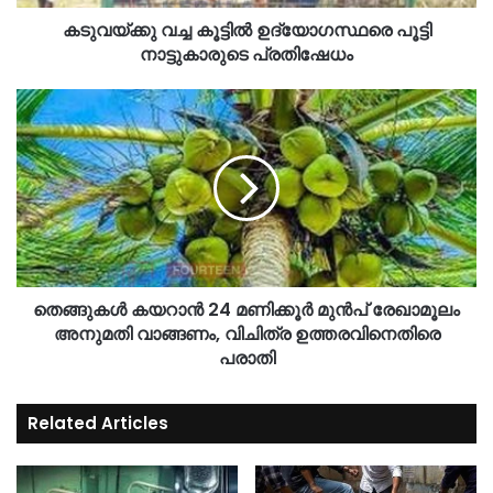
കടുവയ്ക്കു വച്ച കൂട്ടിൽ ഉദ്യോഗസ്ഥരെ പൂട്ടി
നാട്ടുകാരുടെ പ്രതിഷേധം
തെങ്ങുകള്‍ കയറാന്‍ 24 മണിക്കൂർ മുന്‍പ് രേഖാമൂലം
അനുമതി വാങ്ങണം, വിചിത്ര ഉത്തരവിനെതിരെ
പരാതി
Related Articles