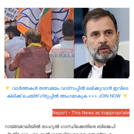
an
email
വാർത്തകൾ തത്സമയം വാട്സപ്പിൽ ലഭിക്കുവാൻ ഇവിടെ
ക്ലിക്ക് ചെയ്ത് ഗ്രൂപ്പിൽ അംഗമാകുക >>> JOIN NOW
Report - This News as Inappropriate
റായ്ബറേലിയിൽ രാഹുൽ ഗാന്ധിക്കെതിരെ ബിജെപി