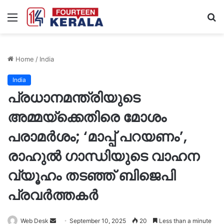
Menu
S
fo
Home
/
India
India
പ്രധാനമന്ത്രിയുടെ
അമ്മയ്‌ക്കെതിരെ മോശം
പരാമർശം; ‘മാപ്പ് പറയണം’,
രാഹുൽ ഗാന്ധിയുടെ വാഹന
വ്യൂഹം തടഞ്ഞ് ബിജെപി
പ്രവർത്തകർ
Send
Web Desk
September 10, 2025
20
Less than a minute