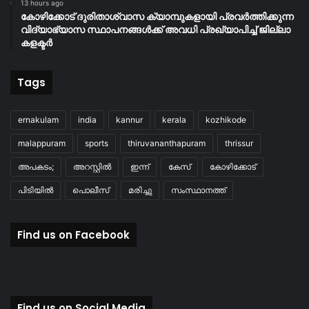
13 hours ago
കോഴിക്കോട് ദുരിതാശ്വാസ ക്യാമ്പുകളായി പ്രവര്‍ത്തിക്കുന്ന
വിദ്യാഭ്യാസ സ്ഥാപനങ്ങള്‍ക്ക് അവധി പ്രഖ്യാപിച്ച് ജില്ലാ
കളക്ടർ
Tags
ernakulam
india
kannur
kerala
kozhikode
malappuram
sports
thiruvananthapuram
thrissur
അപകടം;
അറസ്റ്റിൽ
ഇന്ന്
കേസ്
കോഴിക്കോട്
പിടിയിൽ
പൊലീസ്
മരിച്ചു
സംസ്ഥാനത്ത്
Find us on Facebook
Find us on Social Media