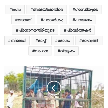
india
അമ്മയ്ക്കെതിരെ
ഗാന്ധിയുടെ
തടഞ്ഞ്
പരാമർശം;
പറയണം
പ്രധാനമന്ത്രിയുടെ
പ്രവർത്തകർ
ബിജെപി
മാപ്പ്
മോശം
രാഹുൽ?
വാഹന
വ്യൂഹം