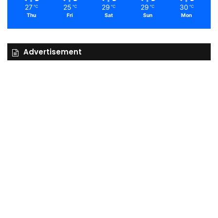
27
25
29
29
30
℃
℃
℃
℃
℃
Thu
Fri
Sat
Sun
Mon
Advertisement