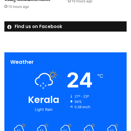
16 hours ago
15 hours ago
Find us on Facebook
Weather
24
℃
Kerala
27º - 23º
94%
0.38 km/h
Light Rain