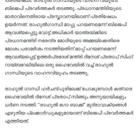
പ്രതിഷേധം. രാഹുൽ ഗാന്ധിയുടെ വാഹന വ്യൂഹം
ബിജെപി പ്രവർത്തകർ തടഞ്ഞു. പ്രധാനമന്ത്രിയുടെ
മാതാവിനെതിരായ പ്രസ്താവനയിലാണ് പ്രതിഷേധം
ഉയർന്നത്. രാഹുൽഗാന്ധി മാപ്പു പറയണമെന്ന് ബിജെപി
ആവശ്യപ്പെട്ടു.വോട്ട് അധികാർ യാത്രയ്ക്കിടെ
പ്രധാനമന്ത്രി നരേന്ദ്ര മോദിയുടെ അമ്മയ്‌ക്കെതിരെ
മോശം പരാമർശം നടത്തിയതിന് മാപ്പ് പറയണമെന്ന്
ആവശ്യപ്പെട്ട് ഉത്തർപ്രദേശ് മന്ത്രി ദിനേശ് പ്രതാപ് സിംഗ്
റായ്ബറേലിയിലെ ഒരു ഹൈവേയിൽ വച്ച് രാഹുൽ
ഗാന്ധിയുടെ വാഹനവ്യൂഹം തടഞ്ഞു.
രാഹുൽ ഗാന്ധി ഹർചന്ദ്പൂരിലേക്ക് പോകുമ്പോൾ കത്‌വാര
ഹൈവേയിൽ ദിനേശ് പ്രതാപ് സിങ്ങും അനുയായികളും
ധർണ നടത്തി. “രാഹുൽ ഗോ ബാക്ക്” മുദ്രാവാക്യങ്ങൾ
എഴുതിയ പ്ലക്കാർഡുകളുമായാണ് ബിജെപി പ്രവർത്തകർ
എത്തിയത്.