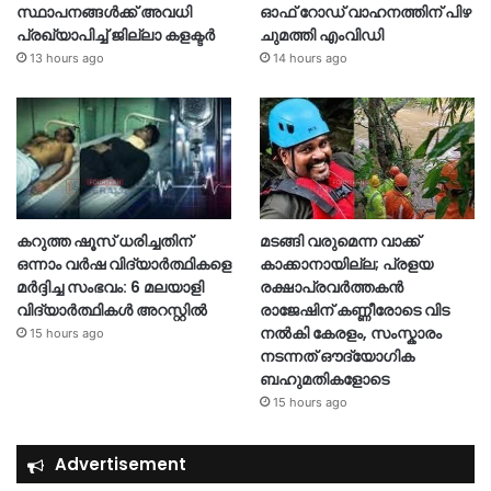
സ്ഥാപനങ്ങള്‍ക്ക് അവധി
ഓഫ് റോഡ് വാഹനത്തിന് പിഴ
പ്രഖ്യാപിച്ച് ജില്ലാ കളക്ടർ
ചുമത്തി എംവിഡി
13 hours ago
14 hours ago
കറുത്ത ഷൂസ് ധരിച്ചതിന്
മടങ്ങി വരുമെന്ന വാക്ക്
ഒന്നാം വർഷ വിദ്യാർത്ഥികളെ
കാക്കാനായില്ല; പ്രളയ
മർദ്ദിച്ച സംഭവം: 6 മലയാളി
രക്ഷാപ്രവർത്തകൻ
വിദ്യാർത്ഥികൾ അറസ്റ്റിൽ
രാജേഷിന് കണ്ണീരോടെ വിട
നൽകി കേരളം, സംസ്കാരം
15 hours ago
നടന്നത് ഔദ്യോ​ഗിക
ബഹുമതികളോടെ
15 hours ago
Advertisement