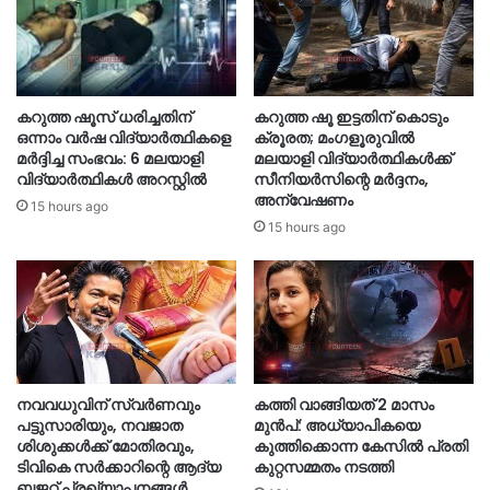
കറുത്ത ഷൂസ് ധരിച്ചതിന്
കറുത്ത ഷൂ ഇട്ടതിന് കൊടും
ഒന്നാം വർഷ വിദ്യാർത്ഥികളെ
ക്രൂരത; മംഗളൂരുവിൽ
മർദ്ദിച്ച സംഭവം: 6 മലയാളി
മലയാളി വിദ്യാർത്ഥികൾക്ക്
വിദ്യാർത്ഥികൾ അറസ്റ്റിൽ
സീനിയർസിന്റെ മർദ്ദനം,
അന്വേഷണം
15 hours ago
15 hours ago
നവവധുവിന് സ്വര്‍ണവും
കത്തി വാങ്ങിയത് 2 മാസം
പട്ടുസാരിയും, നവജാത
മുൻപ്: അധ്യാപികയെ
ശിശുക്കള്‍ക്ക് മോതിരവും,
കുത്തിക്കൊന്ന കേസിൽ പ്രതി
ടിവികെ സര്‍ക്കാറിന്റെ ആദ്യ
കുറ്റസമ്മതം നടത്തി
ബജറ്റ് പ്രഖ്യാപനങ്ങള്‍