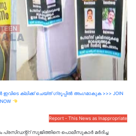
ഇവിടെ ക്ലിക്ക് ചെയ്ത് ഗ്രൂപ്പിൽ അംഗമാകുക >>> JOIN
NOW
Report - This News as Inappropriate
 പ്രസിഡന്റ്റ് സുജിത്തിനെ പൊലീസുകാർ മർദിച്ച