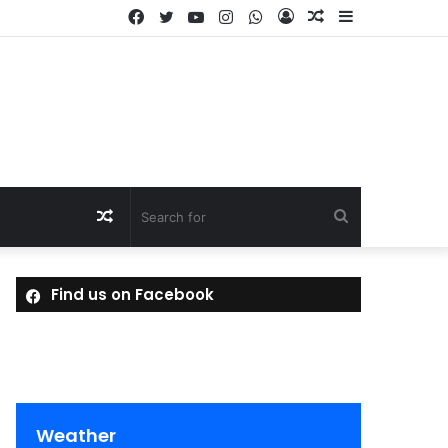
Facebook
Twitter
YouTube
Instagram
WhatsApp
Log
Random
Sidebar
In
Article
Random
Search
Article
for
Find us on Facebook
Weather