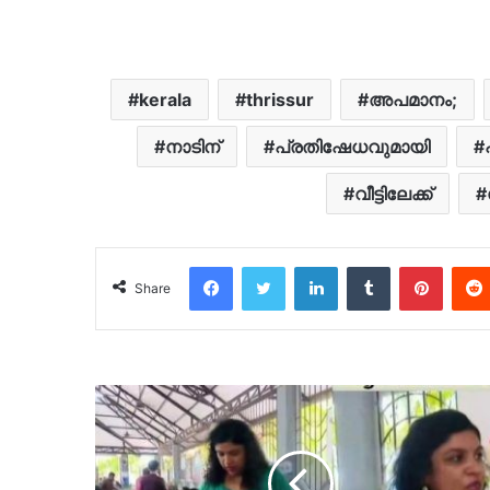
kerala
thrissur
അപമാനം;
നാടിന്
പ്രതിഷേധവുമായി
വീട്ടിലേക്ക്
Facebook
Twitter
LinkedIn
Tumblr
Pinter
Share