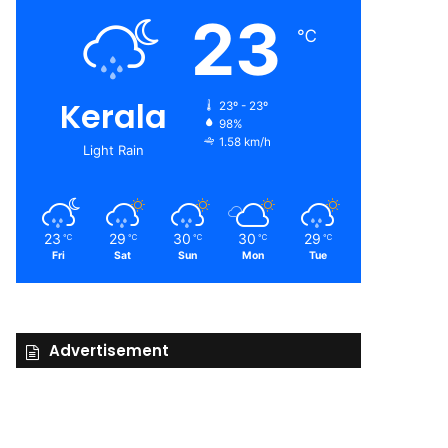
23
℃
Kerala
23º - 23º
98%
1.58 km/h
Light Rain
23
29
30
30
29
℃
℃
℃
℃
℃
Fri
Sat
Sun
Mon
Tue
Advertisement