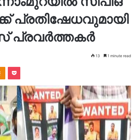
ൂന്നാംമുറയിൽ സിപിഒ
േക്ക് പ്രതിഷേധവുമായി
് പ്രവർത്തകർ
13
1 minute read
takte
Odnoklassniki
Pocket