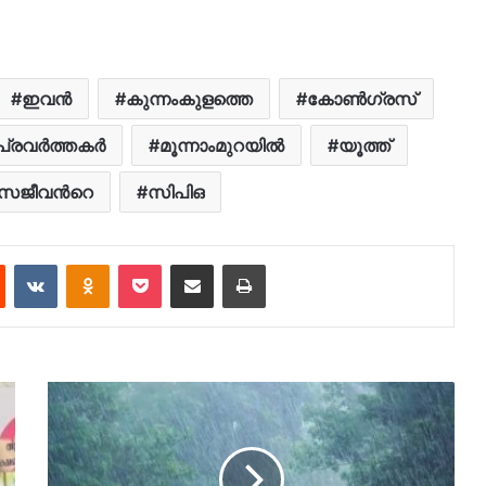
ഇവൻ
കുന്നംകുളത്തെ
കോൺഗ്രസ്
പ്രവർത്തകർ
മൂന്നാംമുറയിൽ
യൂത്ത്
സജീവന്‍റെ
സിപിഒ
est
Reddit
VKontakte
Odnoklassniki
Pocket
Share via Email
Print