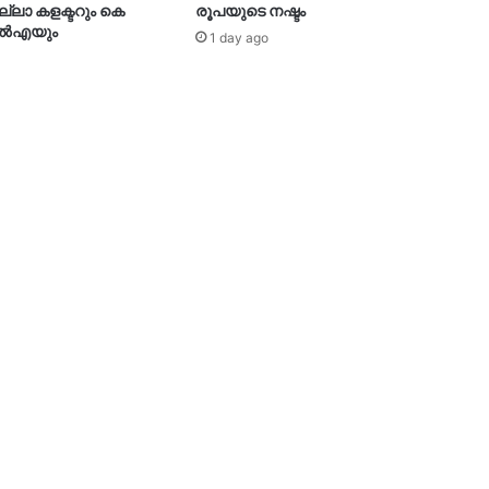
ജില്ലാ കളക്ടറും കെ
രൂപയുടെ നഷ്ടം
ല്‍എയും
1 day ago