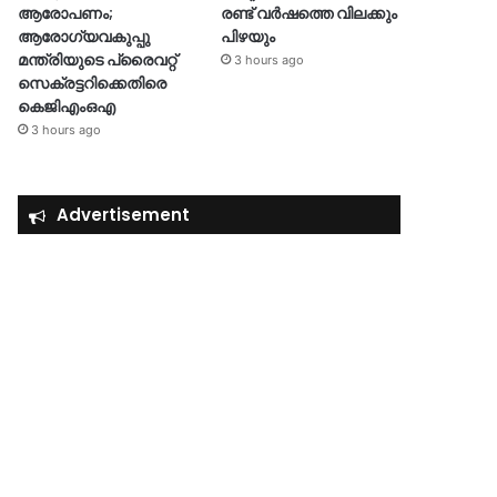
ആരോപണം;
രണ്ട് വർഷത്തെ വിലക്കും
ആരോഗ്യവകുപ്പു
പിഴയും
മന്ത്രിയുടെ പ്രൈവറ്റ്
3 hours ago
സെക്രട്ടറിക്കെതിരെ
കെജിഎംഒഎ
3 hours ago
Advertisement