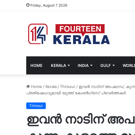
Friday, August 7 2026
HOME
KERALA
INDIA
GULF
WORL
Home
/
Kerala
/
Thrissur
/
ഇവൻ നാടിന് അപമാനം’; കുന്നം
പ്രതിഷേധവുമായി യൂത്ത് കോൺഗ്രസ് പ്രവർത്തകർ
Thrissur
ഇവൻ നാടിന് അപമ