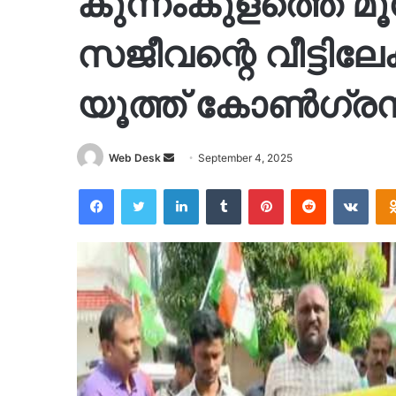
കുന്നംകുളത്തെ മ
സജീവന്റെ വീട്ടില
യൂത്ത് കോൺഗ്രസ
Send
Web Desk
September 4, 2025
an
Facebook
Twitter
LinkedIn
Tumblr
Pinterest
Reddit
VKon
email