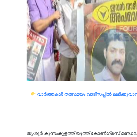
വാർത്തകൾ തത്സമയം വാട്സപ്പിൽ ലഭിക്കുവാൻ 
തൃശൂർ കുന്നംകുളത്ത് യൂത്ത് കോൺഗ്രസ് മണ്ഡലം