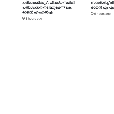
പരിശോധിക്കും’; വിദഗ്ധ സമിതി
സന്ദര്‍ശിച്ച് 
പരിശോധന നടത്തുമെന്ന് കെ.
രാജന്‍ എംഎ
രാജൻ എംഎൽഎ
9 hours ago
8 hours ago