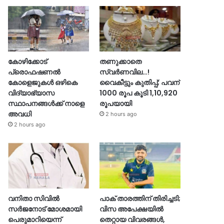
കോഴിക്കോട്
തണുക്കാതെ
പ്രൊഫഷണൽ
സ്വർണവില…!
കോളെജുകൾ ഒഴികെ
വൈകീട്ടും കുതിപ്പ്; പവന്
വിദ്യാഭ്യാസ
1000 രൂപ കൂടി 1,10,920
സ്ഥാപനങ്ങൾക്ക് നാളെ
രൂപയായി
അവധി
2 hours ago
2 hours ago
വനിതാ സിവിൽ
പാക് താരത്തിന് തിരിച്ചടി;
സർജനോട് മോശമായി
വിസ അപേക്ഷയിൽ
പെരുമാറിയെന്ന്
തെറ്റായ വിവരങ്ങൾ,