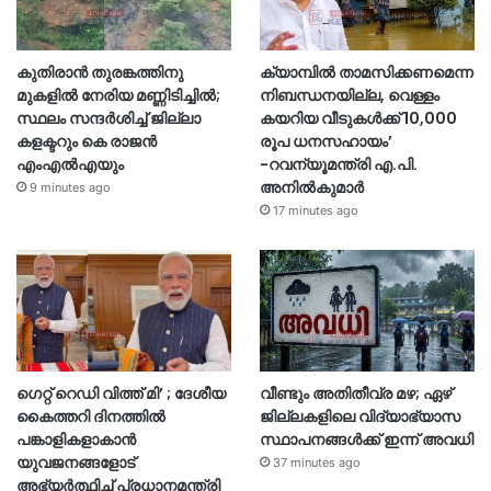
കുതിരാന്‍ തുരങ്കത്തിനു
ക്യാമ്പിൽ താമസിക്കണമെന്ന
മുകളില്‍ നേരിയ മണ്ണിടിച്ചില്‍;
നിബന്ധനയില്ല, വെള്ളം
സ്ഥലം സന്ദര്‍ശിച്ച് ജില്ലാ
കയറിയ വീടുകൾക്ക് 10,000
കളക്ടറും കെ രാജന്‍
രൂപ ധനസഹായം’
എംഎല്‍എയും
-റവന്യൂമന്ത്രി എ.പി.
അനിൽകുമാർ
9 minutes ago
17 minutes ago
ഗെറ്റ് റെഡി വിത്ത് മി’ ; ദേശീയ
വീണ്ടും അതിതീവ്ര മഴ; ഏഴ്
കൈത്തറി ദിനത്തിൽ
ജില്ലകളിലെ വിദ്യാഭ്യാസ
പങ്കാളികളാകാൻ
സ്ഥാപനങ്ങൾക്ക് ഇന്ന് അവധി
യുവജനങ്ങളോട്
37 minutes ago
അഭ്യർത്ഥിച്ച് പ്രധാനമന്ത്രി