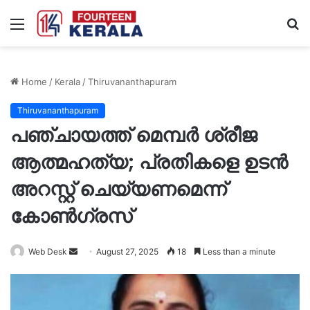
Menu
S
fo
Home
/
Kerala
/
Thiruvananthapuram
Thiruvananthapuram
പഞ്ചായത്ത് മെമ്പര്‍ ശ്രീജ
ആത്മഹത്യ; പ്രതികളെ ഉടൻ
അറസ്റ്റ് ചെയ്യണമെന്ന്
കോൺഗ്രസ്
Send
Web Desk
August 27, 2025
18
Less than a minute
an
email