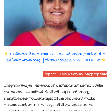
വാർത്തകൾ തത്സമയം വാട്സപ്പിൽ ലഭിക്കുവാൻ ഇവിടെ
ക്ലിക്ക് ചെയ്ത് ഗ്രൂപ്പിൽ അംഗമാകുക >>> JOIN NOW
Report - This News as Inappropriate
തിരുവനന്തപുരം: ആര്യനാട് പഞ്ചായത്ത് മെമ്പര്‍ ശ്രീജ
ആത്മഹത്യചെയ്തതില്‍ പ്രതികളെ ഉടന്‍ അറസ്റ്റ്
ചെയ്യണമെന്നാവശ്യവുമായി കോണ്‍ഗ്രസ്. നവീന്‍
ബാബുവിന്റെ മരണശേഷവും സിപിഎം പതിവ് ശൈലി