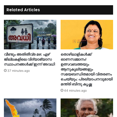
Related Articles
വീണ്ടും അതിതീവ്ര മഴ; ഏഴ്
തൊഴിലാളികൾക്ക്
ജില്ലകളിലെ വിദ്യാഭ്യാസ
ഓണസമ്മാനം!
സ്ഥാപനങ്ങൾക്ക് ഇന്ന് അവധി
ഉത്സവബത്തയും
ആനുകൂല്യങ്ങളും
37 minutes ago
സമയബന്ധിതമായി വിതരണം
ചെയ്യും; പ്രഖ്യാപനവുമായി
മന്ത്രി ബിന്ദു കൃഷ്ണ
44 minutes ago