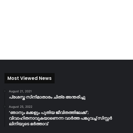
Most Viewed News
August 21, 2021
പ്രശസ്ത സിനിമാതാരം ചിത്ര അന്തരിച്ചു
August 25, 2022
‘ഞാനും മക്കളും പുതിയ ജീവിതത്തിലേക്ക്’;
വിവാഹിതനാവുകയാണെന്ന വാർത്ത പങ്കുവച്ച് സിസ്റ്റർ
ലിനിയുടെ ഭർത്താവ്