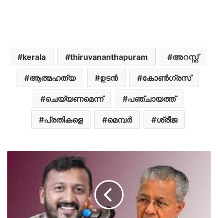
kerala
thiruvananthapuram
അറസ്റ്റ്
ആത്മഹത്യ
ഉടൻ
കോൺഗ്രസ്
ചെയ്യണമെന്ന്
പഞ്ചായത്ത്
പ്രതികളെ
മെമ്പർ
ശ്രീജ