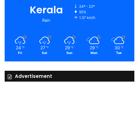
Kerala
24º - 22º
95%
1.37 km/h
Rain
24
27
29
29
30
℃
℃
℃
℃
℃
Fri
Sat
Sun
Mon
Tue
Advertisement