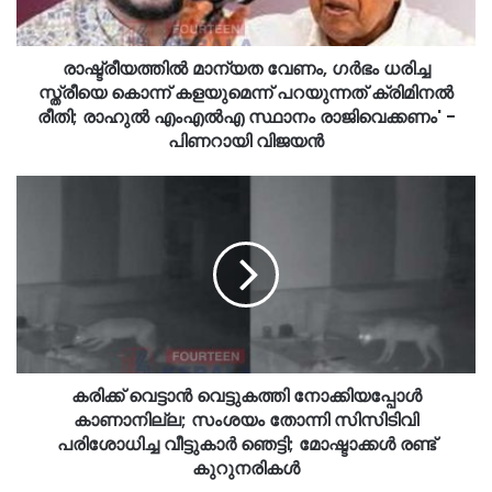
രാഷ്ട്രീയത്തിൽ മാന്യത വേണം, ഗർഭം ധരിച്ച
സ്ത്രീയെ കൊന്ന് കളയുമെന്ന് പറയുന്നത് ക്രിമിനൽ
രീതി; രാഹുൽ എംഎൽഎ സ്ഥാനം രാജിവെക്കണം' -
പിണറായി വിജയൻ
കരിക്ക് വെട്ടാൻ വെട്ടുകത്തി നോക്കിയപ്പോൾ
കാണാനില്ല; സംശയം തോന്നി സിസിടിവി
പരിശോധിച്ച വീട്ടുകാർ ഞെട്ടി; മോഷ്ടാക്കൾ രണ്ട്
കുറുനരികൾ