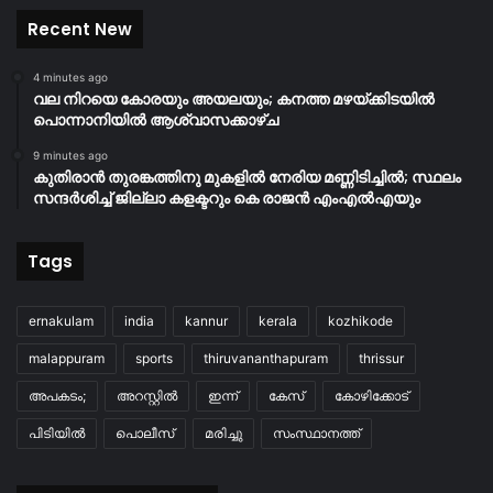
Recent New
4 minutes ago
വല നിറയെ കോരയും അയലയും; കനത്ത മഴയ്ക്കിടയിൽ
പൊന്നാനിയിൽ ആശ്വാസക്കാഴ്ച
9 minutes ago
കുതിരാന്‍ തുരങ്കത്തിനു മുകളില്‍ നേരിയ മണ്ണിടിച്ചില്‍; സ്ഥലം
സന്ദര്‍ശിച്ച് ജില്ലാ കളക്ടറും കെ രാജന്‍ എംഎല്‍എയും
Tags
ernakulam
india
kannur
kerala
kozhikode
malappuram
sports
thiruvananthapuram
thrissur
അപകടം;
അറസ്റ്റിൽ
ഇന്ന്
കേസ്
കോഴിക്കോട്
പിടിയിൽ
പൊലീസ്
മരിച്ചു
സംസ്ഥാനത്ത്