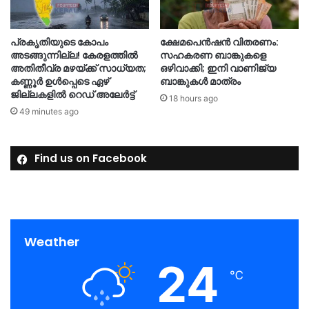
പ്രകൃതിയുടെ കോപം
ക്ഷേമപെൻഷൻ വിതരണം:
അടങ്ങുന്നില്ല! കേരളത്തിൽ
സഹകരണ ബാങ്കുകളെ
അതിതീവ്ര മഴയ്ക്ക് സാധ്യത;
ഒഴിവാക്കി; ഇനി വാണിജ്യ
കണ്ണൂർ ഉൾപ്പെടെ ഏഴ്
ബാങ്കുകൾ മാത്രം
ജില്ലകളിൽ റെഡ് അലേർട്ട്
18 hours ago
49 minutes ago
Find us on Facebook
Weather
24
℃