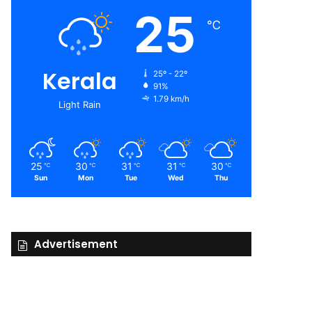
25
℃
Kerala
25º - 22º
91%
1.79 km/h
Light Rain
25
30
31
31
30
℃
℃
℃
℃
℃
Sun
Mon
Tue
Wed
Thu
Advertisement