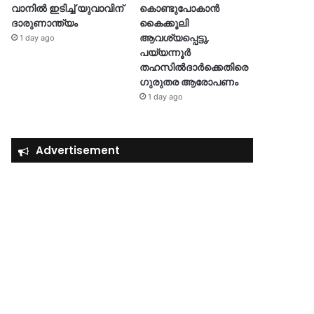
വാനിൽ ഇടിച്ച് യുവാവിന്
കൊണ്ടുപോകാൻ
ദാരുണാന്ത്യം
കൈക്കൂലി
ആവശ്യപ്പെട്ടു,
1 day ago
പയ്യന്നൂർ
തഹസിൽദാർക്കെതിരെ
ഗുരുതര ആരോപണം
1 day ago
Advertisement