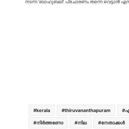
നടന്ന ‘ബാഹുബലി’ പ്രചാരണം തന്നെ വെട്ടാൻ എന്ന്
kerala
thiruvananthapuram
നിർത്തണോ
നില
നേതാക്കൾ