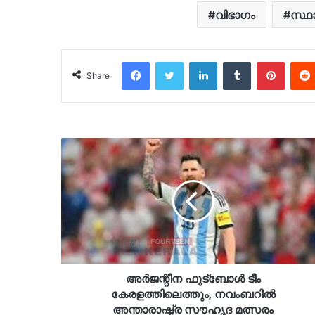
വിഭാഗം
സ്ഥ
Facebook
Twitter
LinkedIn
Tumblr
Pinter
Share
അർജന്റീന ഫുട്ബോൾ ടീം
കേരളത്തിലെത്തും, നവംബറിൽ
അന്താരാഷ്ട്ര സൗഹൃദ മത്സരം