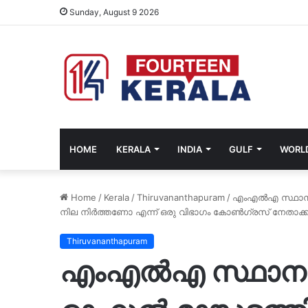
Sunday, August 9 2026
HOME
KERALA
INDIA
GULF
WORL
Home
/
Kerala
/
Thiruvananthapuram
/
എംഎൽഎ സ്ഥാനത്
നില നിർത്തണോ എന്ന് ഒരു വിഭാഗം കോൺഗ്രസ് നേതാക്
Thiruvananthapuram
എംഎൽഎ സ്ഥാനത്