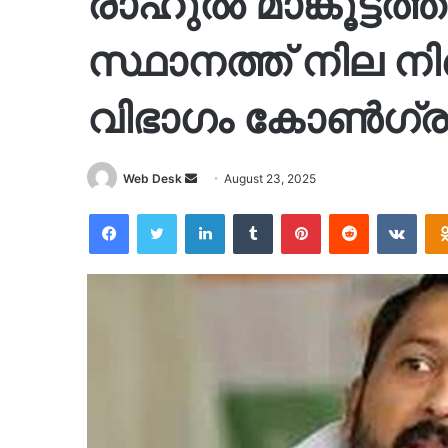
രാഹുൽ മാങ്കൂട്
സ്ഥാനത്ത് നില ന
വിഭാഗം കോൺഗ്ര
Send
Web Desk
August 23, 2025
an
Facebook
Twitter
LinkedIn
Tumblr
Pinterest
Reddit
VKon
email