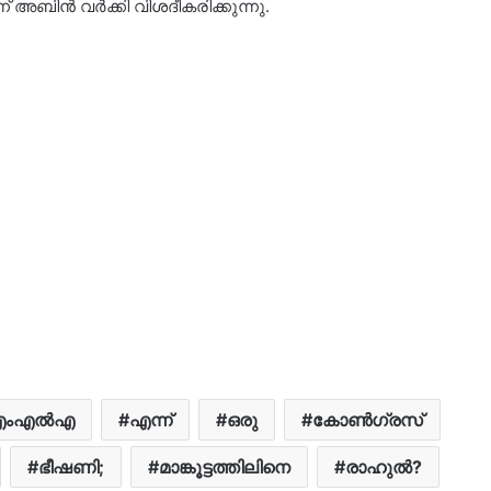
 അബിൻ വർക്കി വിശദീകരിക്കുന്നു.
എംഎൽഎ
എന്ന്
ഒരു
കോൺഗ്രസ്
ഭീഷണി;
മാങ്കൂട്ടത്തിലിനെ
രാഹുൽ?