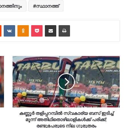
ാനത്തിനും
സ്ഥാനത്ത്
est
Reddit
VKontakte
Odnoklassniki
Pocket
Share via Email
Print
കണ്ണൂർ തളിപ്പറമ്പിൽ സ്വകാര്യ ബസ് ഇടിച്ച്
മൂന്ന് അതിഥിതൊഴിലാളികൾക്ക് പരിക്ക്;
രണ്ടുപേരുടെ നില ഗുരുതരം