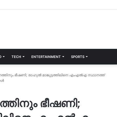
D
TECH
ENTERTAINMENT
SPORTS
തിനും ഭീഷണി; രാഹുൽ മാങ്കൂട്ടത്തിലിനെ എംഎൽഎ സ്ഥാനത്ത്
കൾ
തിനും ഭീഷണി;