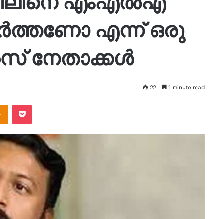
ടത്തിലിനെ എംഎൽഎ
ിർത്തണോ എന്ന് ഒരു
സ് നേതാക്കൾ
22
1 minute read
takte
Odnoklassniki
Pocket