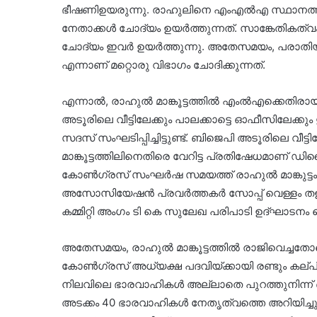
ഭീഷണിഉയരുന്നു. രാഹുലിനെ എംഎൽഎ സ്ഥാനത്ത
നേതാക്കൾ ചോദ്യം ഉയർത്തുന്നത്. സാങ്കേതികത്വം
ചോദ്യം ഇവർ ഉയർത്തുന്നു. അതേസമയം, പരാതിയു
എന്നാണ് മറ്റൊരു വിഭാഗം ചോദിക്കുന്നത്.
എന്നാൽ, രാഹുൽ മാങ്കൂട്ടത്തിൽ എംൽഎക്കെതിരാ
അടൂരിലെ വീട്ടിലേക്കും പാലക്കാട്ടെ ഓഫീസിലേക്ക
സദസ് സംഘടിപ്പിച്ചിട്ടുണ്ട്. ബിജെപി അടൂരിലെ വീട്ട
മാങ്കൂട്ടത്തിലിനെതിരെ വേറിട്ട പ്രതിഷേധമാണ് 
കോണ്‍ഗ്രസ് സംഘർഷ സമയത്ത് രാഹുൽ മാങ്കുട്ട
അസോസിയേഷൻ പ്രവർത്തകർ സോപ്പ് വെള്ളം തളി
കമ്മിറ്റി അംഗം ടി കെ സുലേഖ പരിപാടി ഉദ്ഘാടനം 
അതേസമയം, രാഹുൽ മാങ്കൂട്ടത്തിൽ രാജിവെച്ച
കോൺഗ്രസ് അധ്യക്ഷ പദവിയ്ക്കായി രണ്ടും കല്പിച
നിലവിലെ ഭാരവാഹികൾ അല്ലാതെ പുറത്തുനിന്ന് ഒ
അടക്കം 40 ഭാരവാഹികൾ നേതൃത്വത്തെ അറിയിച്ചു. 