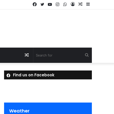
Facebook
Twitter
YouTube
Instagram
WhatsApp
Log
Random
Sidebar
In
Article
Random
Search
Article
for
Find us on Facebook
Weather