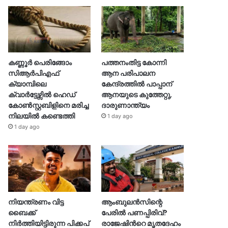
കണ്ണൂർ പെരിങ്ങോം
പത്തനംതിട്ട കോന്നി
സിആർപിഎഫ്
ആന പരിപാലന
ക്യാമ്പിലെ
കേന്ദ്രത്തിൽ പാപ്പാന്
ക്വാർട്ടേഴ്സിൽ ഹെഡ്
ആനയുടെ കുത്തേറ്റു,
കോൺസ്റ്റബിളിനെ മരിച്ച
ദാരുണാന്ത്യം
നിലയിൽ കണ്ടെത്തി
1 day ago
1 day ago
നിയന്ത്രണം വിട്ട
ആംബുലൻസിന്റെ
ബൈക്ക്
പേരിൽ പണപ്പിരിവ്?
നിർത്തിയിട്ടിരുന്ന പിക്കപ്
രാജേഷിന്‍റെ മൃതദേഹം