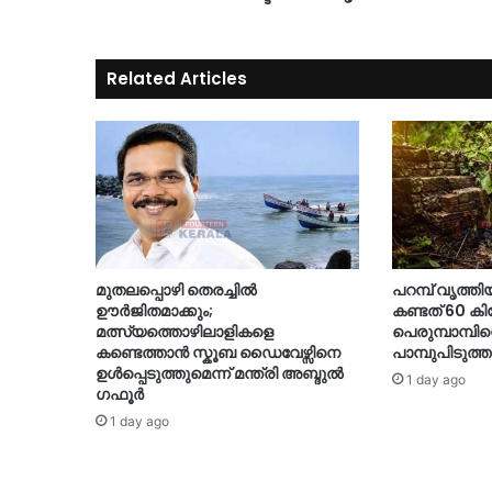
Related Articles
മുതലപ്പൊഴി തെരച്ചിൽ
പറമ്പ് വൃത്തി
ഊർജിതമാക്കും;
കണ്ടത് 60 ക
മത്സ്യത്തൊഴിലാളികളെ
പെരുമ്പാമ്പി
കണ്ടെത്താൻ സ്കൂബ ഡൈവേഴ്സിനെ
പാമ്പുപിടുത്ത
ഉൾപ്പെടുത്തുമെന്ന് മന്ത്രി അബ്ദുൽ
1 day ago
ഗഫൂർ
1 day ago