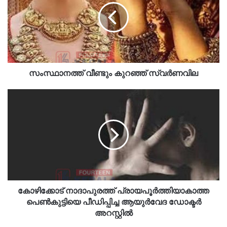
സംസ്ഥാനത്ത് വീണ്ടും കുറഞ്ഞ് സ്വർണവില
കോഴിക്കോട് നാദാപുരത്ത് പ്രായപൂർത്തിയാകാത്ത
പെൺകുട്ടിയെ പീഡിപ്പിച്ച ആയുർവേദ ഡോക്ടർ
അറസ്റ്റിൽ