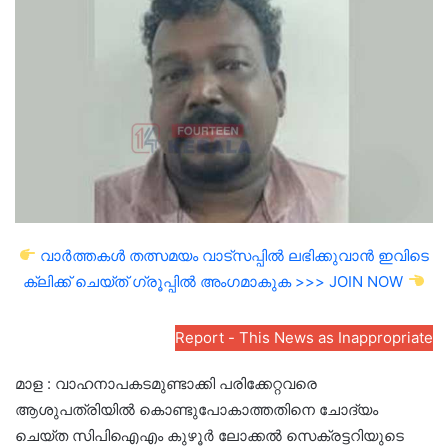
email
വാർത്തകൾ തത്സമയം വാട്സപ്പിൽ ലഭിക്കുവാൻ ഇവിടെ
ക്ലിക്ക് ചെയ്ത് ഗ്രൂപ്പിൽ അംഗമാകുക >>> JOIN NOW
Report - This News as Inappropriate
മാള : വാഹനാപകടമുണ്ടാക്കി പരിക്കേറ്റവരെ
ആശുപത്രിയിൽ കൊണ്ടുപോകാത്തതിനെ ചോദ്യം
ചെയ്ത സിപിഐഎം കുഴൂർ ലോക്കൽ സെക്രട്ടറിയുടെ