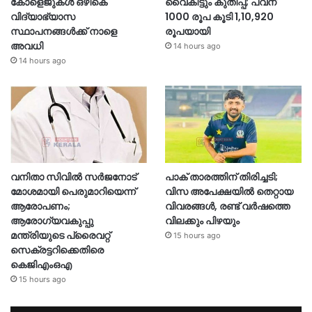
കോളെജുകൾ ഒഴികെ
വൈകീട്ടും കുതിപ്പ്; പവന്
വിദ്യാഭ്യാസ
1000 രൂപ കൂടി 1,10,920
സ്ഥാപനങ്ങൾക്ക് നാളെ
രൂപയായി
അവധി
14 hours ago
14 hours ago
വനിതാ സിവിൽ സർജനോട്
പാക് താരത്തിന് തിരിച്ചടി;
മോശമായി പെരുമാറിയെന്ന്
വിസ അപേക്ഷയിൽ തെറ്റായ
ആരോപണം;
വിവരങ്ങൾ, രണ്ട് വർഷത്തെ
ആരോഗ്യവകുപ്പു
വിലക്കും പിഴയും
മന്ത്രിയുടെ പ്രൈവറ്റ്
15 hours ago
സെക്രട്ടറിക്കെതിരെ
കെജിഎംഒഎ
15 hours ago