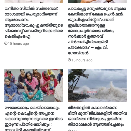
വനിതാ സിവിൽ സർജനോട്
പാവപ്പെട്ട മനുഷ്യരുടെ ആശാ
മോശമായി പെരുമാറിയെന്ന്
കേന്ദ്രമാണ് ക്ഷേമ പെൻഷൻ,
ആരോപണം;
യുഡിഎഫിന്റേത് പദ്ധതി
ആരോഗ്യവകുപ്പു മന്ത്രിയുടെ
ഇല്ലാതാക്കാനുള്ള
പ്രൈവറ്റ് സെക്രട്ടറിക്കെതിരെ
ബോധപൂർവമായ ശ്രമം;
കെജിഎംഒഎ
സർക്കാർ ഉത്തരവ്
പിൻവലിച്ചില്ലെങ്കിൽ
15 hours ago
പ്രക്ഷോഭം’ – എം.വി.
ഗോവിന്ദൻ
15 hours ago
മഴയായാലും വെയിലായാലും
തീരങ്ങളില്‍ കടലാക്രമണ
എന്റെ കൊച്ചിന്റെ അപ്പനെ
ഭീതി! മൂന്ന് ജില്ലകളിൽ അതീവ
കൊണ്ടുവരുന്നതുവരെ ഇവിടെ
ജാഗ്രതാ നിർദ്ദേശം; ഉയർന്ന
ഇരുന്ന് പ്രതിഷേധിക്കും’;
തിരമാലകൾ ആഞ്ഞടിച്ചേക്കും
റോഡില്‍ കുത്തിയിരുന്ന്