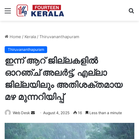
Menu
S
fo
Home
/
Kerala
/
Thiruvananthapuram
Thiruvananthapuram
ഇന്ന് ആറ് ജില്ലകളിൽ
ഓറഞ്ച് അലർട്ട്, എല്ലാ
ജില്ലയിലും അതിശക്തമായ
മഴ മുന്നറിയിപ്പ്
Send
Web Desk
August 4, 2025
16
Less than a minute
an
email