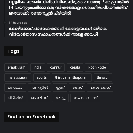
സ്കൂളിലെ കൗൺസിലിംഗിനിടെ ക്രൂരത പറഞ്ഞു…! കട്ടപ്പനയിൽ
14 വയസ്സുകാരിയെ ഒരു വർഷത്തോളംലൈംഗിക പീഡനത്തിന്
ഇരയാക്കി; രണ്ടാനച്ഛൻ പിടിയിൽ
14 hours ago
കോഴിക്കോട് പ്രൊഫഷണൽ കോളെജുകൾ ഒഴികെ
വിദ്യാഭ്യാസ സ്ഥാപനങ്ങൾക്ക് നാളെ അവധി
Tags
ernakulam
india
kannur
kerala
kozhikode
malappuram
sports
thiruvananthapuram
thrissur
അപകടം;
അറസ്റ്റിൽ
ഇന്ന്
കേസ്
കോഴിക്കോട്
പിടിയിൽ
പൊലീസ്
മരിച്ചു
സംസ്ഥാനത്ത്
Find us on Facebook