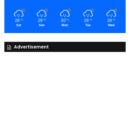
28
29
30
29
29
℃
℃
℃
℃
℃
Sat
Sun
Mon
Tue
Wed
Advertisement