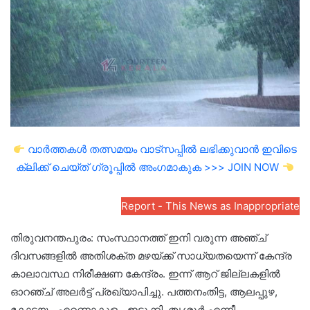
വാർത്തകൾ തത്സമയം വാട്സപ്പിൽ ലഭിക്കുവാൻ ഇവിടെ
ക്ലിക്ക് ചെയ്ത് ഗ്രൂപ്പിൽ അംഗമാകുക >>> JOIN NOW
Report - This News as Inappropriate
തിരുവനന്തപുരം: സംസ്ഥാനത്ത് ഇനി വരുന്ന അഞ്ച്
ദിവസങ്ങളിൽ അതിശക്ത മഴയ്ക്ക് സാധ്യതയെന്ന് കേന്ദ്ര
കാലാവസ്ഥ നിരീക്ഷണ കേന്ദ്രം. ഇന്ന് ആറ് ജില്ലകളിൽ
ഓറഞ്ച് അലർട്ട് പ്രഖ്യാപിച്ചു. പത്തനംതിട്ട, ആലപ്പുഴ,
കോട്ടയം, എറണാകുളം, ഇടുക്കി, തൃശ്ശൂർ എന്നീ