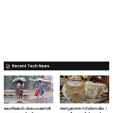
Recent Tech News
കോഴിക്കോട് പ്രൊഫഷണൽ
തണുക്കാതെ സ്വർണവില…!