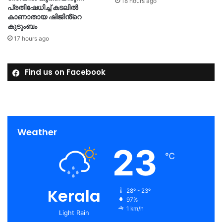
18 hours ago
പ്രതിഷേധിച്ച് കടലില്‍
കാണാതായ ഷിജിൻ്റെ
കുടുംബം
17 hours ago
Find us on Facebook
Weather
23
℃
Kerala
28º - 23º
97%
1 km/h
Light Rain