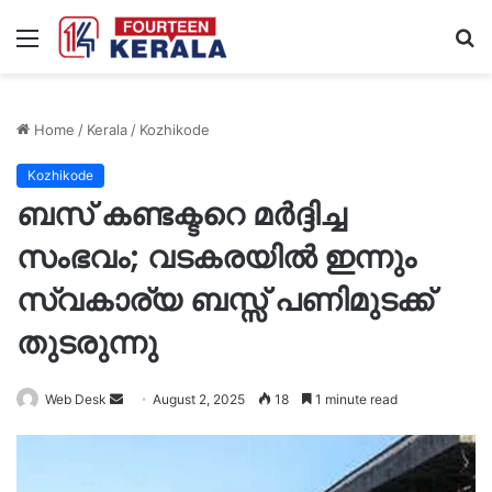
Menu
S
fo
Home
/
Kerala
/
Kozhikode
Kozhikode
ബസ് കണ്ടക്ടറെ മര്‍ദ്ദിച്ച
സംഭവം; വടകരയില്‍ ഇന്നും
സ്വകാര്യ ബസ്സ് പണിമുടക്ക്
തുടരുന്നു
Send
Web Desk
August 2, 2025
18
1 minute read
an
email