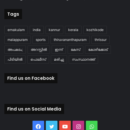
Tags
ernakulam
india
kannur
kerala
kozhikode
malappuram
sports
thiruvananthapuram
thrissur
അപകടം;
അറസ്റ്റിൽ
ഇന്ന്
കേസ്
കോഴിക്കോട്
പിടിയിൽ
പൊലീസ്
മരിച്ചു
സംസ്ഥാനത്ത്
Find us on Facebook
Find us on Social Media
Facebook
Twitter
YouTube
Instagram
WhatsApp