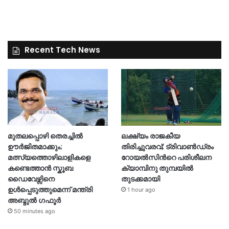
Recent Tech News
മുതലപ്പൊഴി തെരച്ചിൽ
ലക്ഷ്യം രാജകീയ
ഊർജിതമാക്കും;
തിരിച്ചുവരവ്; ട്രിവാൺഡ്രം
മത്സ്യത്തൊഴിലാളികളെ
റോയൽസിന്‍റെ പരിശീലന
കണ്ടെത്താൻ സ്കൂബ
ക്യാമ്പിനു തുമ്പയില്‍
ഡൈവേഴ്സിനെ
തുടക്കമായി
ഉൾപ്പെടുത്തുമെന്ന് മന്ത്രി
1 hour ago
അബ്ദുൽ ഗഫൂർ
50 minutes ago