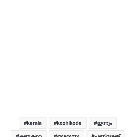
kerala
kozhikode
ഇന്നും
കണ്ടക്ടറെ
തുടരുന്നു
പണിമുടക്ക്