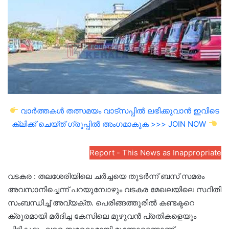
വാർത്തകൾ തത്സമയം വാട്സപ്പിൽ ലഭിക്കുവാൻ ഇവിടെ
ക്ലിക്ക് ചെയ്ത് ഗ്രൂപ്പിൽ അംഗമാകുക >>> JOIN NOW
Report - This News as Inappropriate
വടകര : തലശേരിയിലെ ചർച്ചയെ തുടർന്ന് ബസ് സമരം
അവസാനിച്ചെന്ന് പറയുമ്പോഴും വടകര മേഖലയിലെ സ്ഥിതി
സംബന്ധിച്ച് അവ്യക്ത. പെരിങ്ങത്തൂരിൽ കണ്ടക്ടറെ
ക്രൂരമായി മർദിച്ച കേസിലെ മുഴുവൻ പ്രതികളെയും