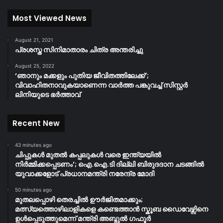
Most Viewed News
August 21, 2021
പ്രശസ്ത സിനിമാതാരം ചിത്ര അന്തരിച്ചു
August 25, 2022
‘ഞാനും മക്കളും പുതിയ ജീവിതത്തിലേക്ക്’;
വിവാഹിതനാവുകയാണെന്ന വാർത്ത പങ്കുവച്ച് സിസ്റ്റർ
ലിനിയുടെ ഭർത്താവ്
Recent New
43 minutes ago
ചിപ്പുകൾ മുതൽ കപ്പലുകൾ വരെ ഇന്ത്യയിൽ
നിർമ്മിക്കപ്പെടണം’; ഐ.ഐ.ടി ദില്ലി ബിരുദദാന ചടങ്ങിൽ
യുവാക്കളോട് പ്രധാനമന്ത്രി നരേന്ദ്ര മോദി
50 minutes ago
മുതലപ്പൊഴി തെരച്ചിൽ ഊർജിതമാക്കും;
മത്സ്യത്തൊഴിലാളികളെ കണ്ടെത്താൻ സ്കൂബ ഡൈവേഴ്സിനെ
ഉൾപ്പെടുത്തുമെന്ന് മന്ത്രി അബ്ദുൽ ഗഫൂർ