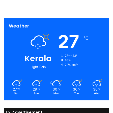
Weather
27
℃
Kerala
27º - 23º
83%
2.74 km/h
Light Rain
27
29
30
30
30
℃
℃
℃
℃
℃
Sat
Sun
Mon
Tue
Wed
Advertisement