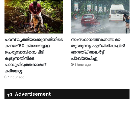
പറമ്പ് വൃത്തിയാക്കുന്നതിനിടെ
സംസ്ഥാനത്ത് കനത്ത മഴ
കണ്ടത് 60 കിലോയുള്ള
തുടരുന്നു; ഏഴ് ജില്ലകളിൽ
പെരുമ്പാമ്പിനെ,പിടി
ഓറഞ്ച് അലർട്ട്
കൂടുന്നതിനിടെ
പ്രഖ്യാപിച്ചു
പാമ്പുപിടുത്തക്കാരന്
1 hour ago
കടിയേറ്റു
1 hour ago
Advertisement