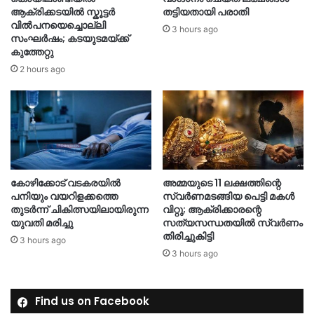
ആക്രിക്കടയിൽ സ്കൂട്ടർ
തട്ടിയതായി പരാതി
വിൽപനയെച്ചൊല്ലി
3 hours ago
സംഘർഷം; കടയുടമയ്ക്ക്
കുത്തേറ്റു
2 hours ago
കോഴിക്കോട് വടകരയിൽ
അമ്മയുടെ 11 ലക്ഷത്തിന്റെ
പനിയും വയറിളക്കത്തെ
സ്വർണമടങ്ങിയ പെട്ടി മകൾ
തുടർന്ന് ചികിത്സയിലായിരുന്ന
വിറ്റു; ആക്രിക്കാരന്റെ
യുവതി മരിച്ചു
സത്യസന്ധതയിൽ സ്വർണം
തിരിച്ചുകിട്ടി
3 hours ago
3 hours ago
Find us on Facebook