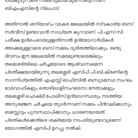
പിടികൂടും വരെ സമരവുമായി മുന്നോട്ടെന്നാണ്
ബിഎംഎസിന്റെ നിലപാട്.
അതിനാൽ ശനിയാഴ്ച വടകര മേഖലയിൽ സ്വകാര്യ ബസ്
സർവീസ് ഉണ്ടാവാൻ സാധ്യത കുറവാണ്. പി.എസ്.സി
പരീക്ഷ ഉൾപെടെയുള്ളതിനാൽ ഉദ്യോഗാർഥികൾ
അടക്കമുള്ളവരെ ബസ് സമരം ദുരിതത്തിലാക്കും. രണ്ടു
ദിവസം ഈ മേഖലയിൽ സമരമുണ്ടായെങ്കിലും
തലശേരിയിലെ ചർച്ചയോടെ ആശ്വാസമെന്ന
പ്രതീക്ഷയായിരുന്നു.തലശ്ശേരി എസിപി പി.ബി.കിരണിന്റെ
സാന്നിധ്യത്തിൽ എഎസ്സി ഓഫിസിൽ ബസുടമസ്ഥ സംഘം
ഭാരവാഹികളും തൊഴിലാളിസംഘടനാ നേതാക്കളും
തലശ്ശേരി ചൊക്ലി പോലീസ് ഉദ്യാഗസ്ഥരും നടത്തിയ
അനുരഞ്ജന ചർച്ചയെ തുടർന്നാണ് സമരം പിൻവലിക്കാനും
ബസ്സോട്ടം പുനഃസ്ഥാപിക്കാനും ധാരണയായത്.
പ്രതികൾക്കെതിരെ ശക്തമായ നടപടിയുണ്ടാവുമെന്ന്
യോഗത്തിൽ എസിപി ഉറപ്പു നൽകി.