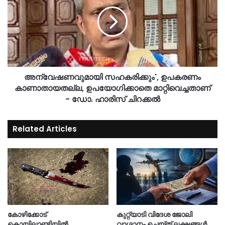
അന്വേഷണവുമായി സഹകരിക്കും', ഉപകരണം
കാണാതായതല്ല, ഉപയോഗിക്കാതെ മാറ്റിവെച്ചതാണ്
- ഡോ. ഹാരിസ് ചിറക്കല്‍
Related Articles
കോഴിക്കോട്
കുറ്റ്യാടി വിദേശ ജോലി
കൊയിലാണ്ടിയിൽ
വാഗ്ദാനം ചെയ്ത് ലക്ഷങ്ങൾ