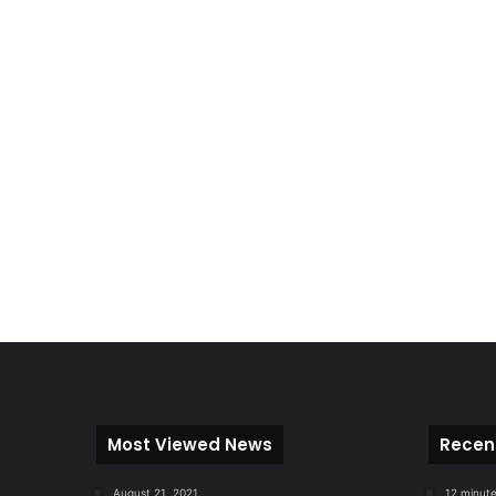
Most Viewed News
Recen
August 21, 2021
12 minut