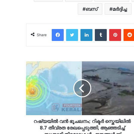
ബസ്
മർദ്ദിച്ച
Facebook
Twitter
LinkedIn
Tumblr
Pinter
Share
റഷ്യയിൽ വൻ ഭൂചലനം; റിക്ടർ സ്കെയിലിൽ
8.7 തീവ്രത രേഖപ്പെടുത്തി, ആഞ്ഞടിച്ച്