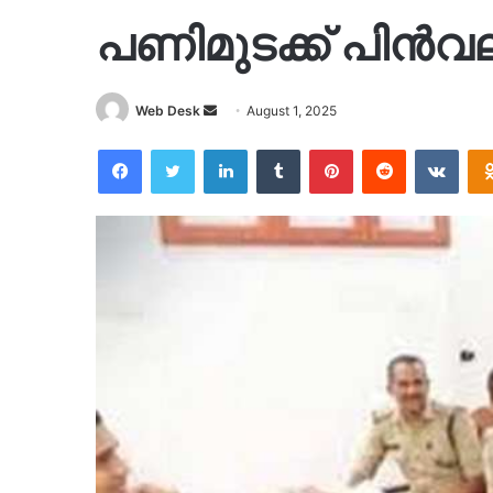
പണിമുടക്ക് പിൻവലി
Send
Web Desk
August 1, 2025
an
Facebook
Twitter
LinkedIn
Tumblr
Pinterest
Reddit
VKon
email