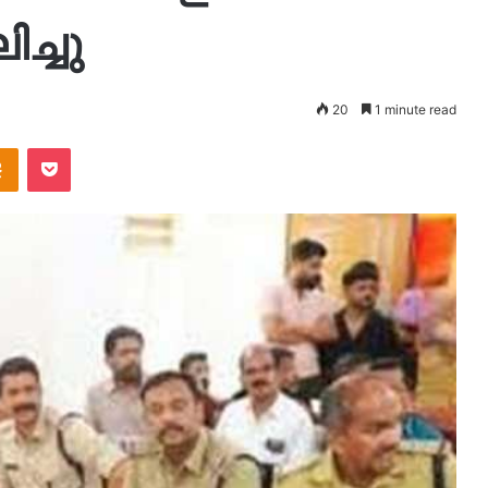
ച്ചു
20
1 minute read
takte
Odnoklassniki
Pocket