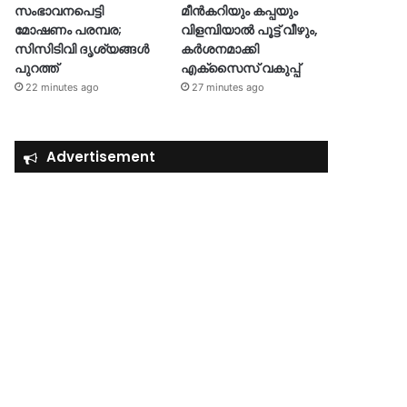
സംഭാവനപെട്ടി
മീൻകറിയും കപ്പയും
മോഷണം പരമ്പര;
വിളമ്പിയാൽ പൂട്ട് വീഴും,
സിസിടിവി ദൃശ്യങ്ങൾ
കര്‍ശനമാക്കി
പുറത്ത്
എക്‌സൈസ് വകുപ്പ്
22 minutes ago
27 minutes ago
Advertisement