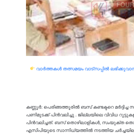
വാർത്തകൾ തത്സമയം വാട്സപ്പിൽ ലഭിക്കുവാൻ 
കണ്ണൂർ: പെരിങ്ങത്തൂരിൽ ബസ് കണ്ടക്ടറെ മർദ്ദിച്
പണിമുടക്ക് പിൻവലിച്ചു . ജില്ലയിലെ വിവിധ റൂട്
പിൻവലിച്ചത്. ബസ് തൊഴിലാളികൾ, സംയുക്ത തൊ
എസിപിയുടെ സാന്നിധ്യത്തിൽ നടത്തിയ ചർച്ചയി