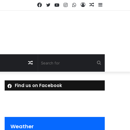
Facebook
Twitter
YouTube
Instagram
WhatsApp
Log
Random
Sidebar
In
Article
Random
Search
Article
for
Find us on Facebook
Weather