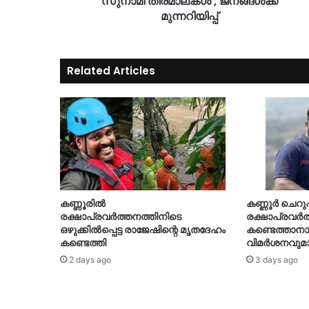
സുനാമി തിരമാലകൾ , ജനങ്ങൾക്ക്
മുന്നറിയിപ്പ്
Related Articles
കണ്ണൂരിൽ
കണ്ണൂർ ചെറുപ
രക്ഷാപ്രവർത്തനത്തിനിടെ
രക്ഷാപ്രവർ
ഒഴുക്കിൽപ്പെട്ട രാജേഷിന്റെ മൃതദേഹം
കണ്ടെത്താനാ
കണ്ടെത്തി
വിമർശനവുമാ
2 days ago
3 days ago