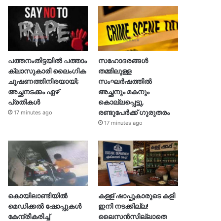
പത്തനംതിട്ടയിൽ പത്താം
സഹോദരങ്ങൾ
ക്ലാസുകാരി ലൈംഗിക
തമ്മിലുള്ള
ചൂഷണത്തിനിരയായി;
സംഘർഷത്തിൽ
അച്ഛനടക്കം ഏഴ്
അച്ഛനും മകനും
പ്രതികള്‍
കൊല്ലപ്പെട്ടു,
രണ്ടുപേർക്ക് ഗുരുതരം
17 minutes ago
17 minutes ago
കൊയിലാണ്ടിയിൽ
കള്ള് ഷാപ്പുകാരുടെ കളി
മെഡിക്കൽ ഷോപ്പുകൾ
ഇനി നടക്കില്ല!
കേന്ദ്രീകരിച്ച്
ലൈസൻസില്ലാതെ