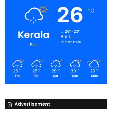
26
℃
Kerala
26º - 23º
91%
2.02 km/h
Rain
26
25
29
30
29
℃
℃
℃
℃
℃
Thu
Fri
Sat
Sun
Mon
Advertisement