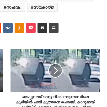
സംഭവം;
സ്വകാര്യ
est
Reddit
VKontakte
Odnoklassniki
Pocket
Share via Email
Print
മലപ്പുറത്ത് ഓട്ടോറിക്ഷ നടുറോഡിലെ
കുഴിയിൽ ചാടി കുത്തനെ പൊങ്ങി, കാറുമായി