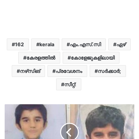
162
kerala
എം.എസ്‌.സി
ഏഴ്
കേരളത്തിൽ
കോളേജുകളിലായി
നഴ്‌സിങ്
പ്രവേശനം
സർക്കാർ;
സീറ്റ്: