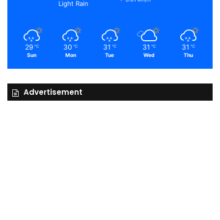
Light Rain
29
30
31
31
31
℃
℃
℃
℃
℃
Sun
Mon
Tue
Wed
Thu
Advertisement