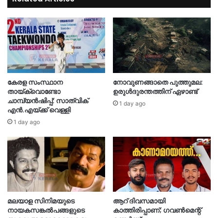
കേരള സംസ്ഥാന
നോവുണങ്ങാതെ പുത്തുമല:
തായ്‌ക്വൊണ്ടോ
ഉരുൾദുരന്തത്തിന് ഏഴാണ്ട്
ചാമ്പ്യൻഷിപ്പ്: സാത്വിക്
1 day ago
എൻ.എയ്ക്ക് വെള്ളി
1 day ago
മലയാള സിനിമയുടെ
ആറ് ദിവസമായി
നായകസങ്കല്‍പങ്ങളുടെ
കാത്തിരിപ്പാണ്; ഗവണ്‍മെന്റ്