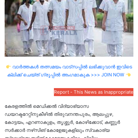
വാർത്തകൾ തത്സമയം വാട്സപ്പിൽ ലഭിക്കുവാൻ ഇവിടെ
ക്ലിക്ക് ചെയ്ത് ഗ്രൂപ്പിൽ അംഗമാകുക >>> JOIN NOW
Report - This News as Inappropriate
കേരളത്തിൽ മെഡിക്കൽ വിദ്യാഭ്യാസ
ഡയറക്ടറേറ്റിനുകീഴിൽ തിരുവനന്തപുരം, ആലപ്പുഴ,
കോട്ടയം, എറണാകുളം, തൃശ്ശൂർ, കോഴിക്കോട്, കണ്ണൂർ
സർക്കാർ നഴ്‌സിങ് കോളേജുകളിലും സ്വകാര്യ