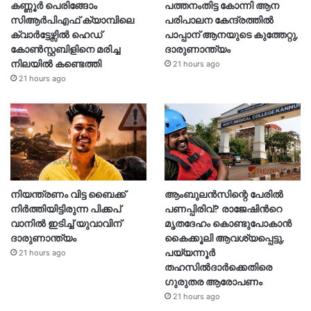
കണ്ണൂർ പെരിങ്ങോം
പത്തനംതിട്ട കോന്നി ആന
സിആർപിഎഫ് ക്യാമ്പിലെ
പരിപാലന കേന്ദ്രത്തിൽ
ക്വാർട്ടേഴ്സിൽ ഹെഡ്
പാപ്പാന് ആനയുടെ കുത്തേറ്റു,
കോൺസ്റ്റബിളിനെ മരിച്ച
ദാരുണാന്ത്യം
നിലയിൽ കണ്ടെത്തി
21 hours ago
21 hours ago
നിയന്ത്രണം വിട്ട ബൈക്ക്
ആംബുലൻസിന്റെ പേരിൽ
നിർത്തിയിട്ടിരുന്ന പിക്കപ്
പണപ്പിരിവ്? രാജേഷിന്‍റെ
വാനിൽ ഇടിച്ച് യുവാവിന്
മൃതദേഹം കൊണ്ടുപോകാൻ
ദാരുണാന്ത്യം
കൈക്കൂലി ആവശ്യപ്പെട്ടു,
പയ്യന്നൂർ
21 hours ago
തഹസിൽദാർക്കെതിരെ
ഗുരുതര ആരോപണം
21 hours ago