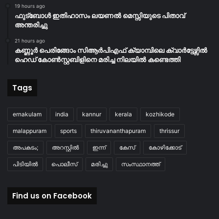
19 hours ago
ഫുട്ബോൾ ഇതിഹാസം ലയണൽ മെസ്സിയുടെ പിതാവ്
അന്തരിച്ചു
21 hours ago
കണ്ണൂർ പെരിങ്ങോം സിആർപിഎഫ് ക്യാമ്പിലെ ക്വാർട്ടേഴ്സിൽ
ഹെഡ് കോൺസ്റ്റബിളിനെ മരിച്ച നിലയിൽ കണ്ടെത്തി
Tags
ernakulam
india
kannur
kerala
kozhikode
malappuram
sports
thiruvananthapuram
thrissur
അപകടം;
അറസ്റ്റിൽ
ഇന്ന്
കേസ്
കോഴിക്കോട്
പിടിയിൽ
പൊലീസ്
മരിച്ചു
സംസ്ഥാനത്ത്
Find us on Facebook