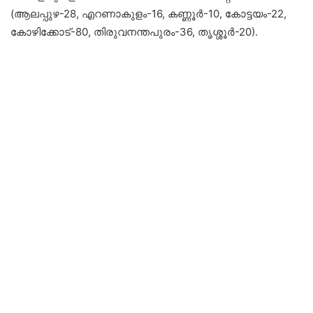
(ആലപ്പുഴ-28, എറണാകുളം-16, കണ്ണൂർ-10, കോട്ടയം-22,
കോഴിക്കോട്-80, തിരുവനന്തപുരം-36, തൃശ്ശൂർ-20).