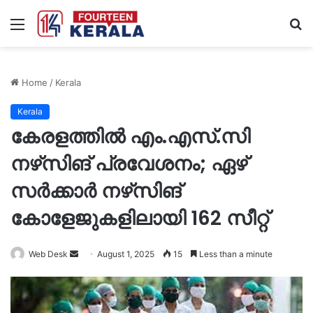
Menu
S
fo
Home
/
Kerala
Kerala
കേരളത്തിൽ എം.എസ്‌.സി
നഴ്‌സിങ് പ്രവേശനം; ഏഴ്
സർക്കാർ നഴ്‌സിങ്
കോളേജുകളിലായി 162 സീറ്റ്
Send
Web Desk
August 1, 2025
15
Less than a minute
an
email