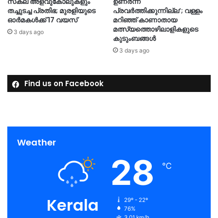
സകല അളവുകോലുകളും
ഉണര്‍ന്ന്
തച്ചുടച്ച പ്രതിഭ; മുരളിയുടെ
പ്രവര്‍ത്തിക്കുന്നില്ല’; വള്ളം
ഓര്‍മകള്‍ക്ക് 17 വയസ്
മറിഞ്ഞ് കാണാതായ
മത്സ്യത്തൊഴിലാളികളുടെ
3 days ago
കുടുംബങ്ങള്‍
3 days ago
Find us on Facebook
Weather
28
℃
Kerala
29º - 22º
76%
3.01 km/h