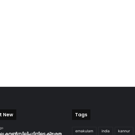
t New
Tags
ago
ernakulam
india
kannur
ിലെ കൗൺസിലിംഗിനിടെ ക്രൂരത