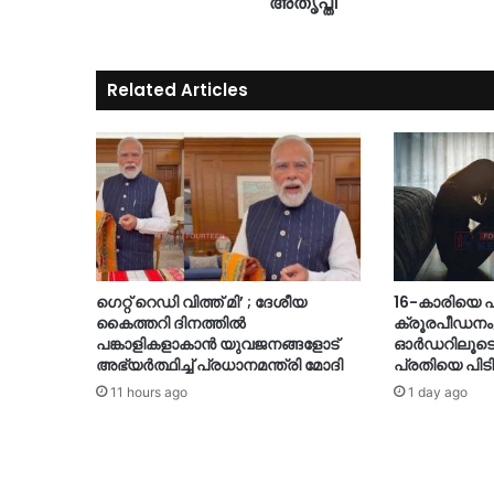
അതൃപ്തി
Related Articles
ഗെറ്റ് റെഡി വിത്ത് മി’ ; ദേശീയ
16-കാരിയെ ഫ്ലാ
കൈത്തറി ദിനത്തിൽ
ക്രൂരപീഡനം
പങ്കാളികളാകാൻ യുവജനങ്ങളോട്
ഓർഡറിലൂടെ തു
അഭ്യർത്ഥിച്ച് പ്രധാനമന്ത്രി മോദി
പ്രതിയെ പിടി
11 hours ago
1 day ago