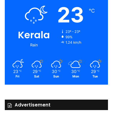
23
℃
Kerala
23º - 23º
99%
1.24 km/h
Rain
23
29
30
30
29
℃
℃
℃
℃
℃
Fri
Sat
Sun
Mon
Tue
Advertisement