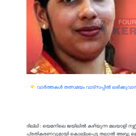
വാർത്തകൾ തത്സമയം വാട്സപ്പിൽ ലഭിക്കുവാൻ 
ദില്ലി : യെമനിലെ ജയിലിൽ കഴിയുന്ന മലയാളി നഴ്
പ്രതികരണവുമായി കൊല്ലപ്പെട്ട തലാൽ അബ്ദു മെഹ