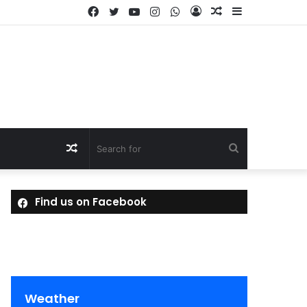
Facebook
Twitter
YouTube
Instagram
WhatsApp
Log
Random
Sidebar
In
Article
Random
Search
Article
for
Find us on Facebook
Weather