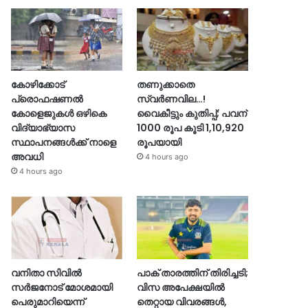
കോഴിക്കോട്
തണുക്കാതെ
പ്രൊഫഷണൽ
സ്വർണവില…!
കോളെജുകൾ ഒഴികെ
വൈകീട്ടും കുതിപ്പ്; പവന്
വിദ്യാഭ്യാസ
1000 രൂപ കൂടി 1,10,920
സ്ഥാപനങ്ങൾക്ക് നാളെ
രൂപയായി
അവധി
4 hours ago
4 hours ago
വനിതാ സിവിൽ
പാക് താരത്തിന് തിരിച്ചടി;
സർജനോട് മോശമായി
വിസ അപേക്ഷയിൽ
പെരുമാറിയെന്ന്
തെറ്റായ വിവരങ്ങൾ,