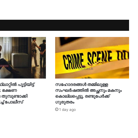
റ്റിൽ പൂട്ടിയിട്ട്
സഹോദരങ്ങൾ തമ്മിലുള്ള
; ഭക്ഷണ
സംഘർഷത്തിൽ അച്ഛനും മകനും
മ്പുണ്ടാക്കി
കൊല്ലപ്പെട്ടു, രണ്ടുപേർക്ക്
ച്ച് പോലീസ്
ഗുരുതരം
1 day ago