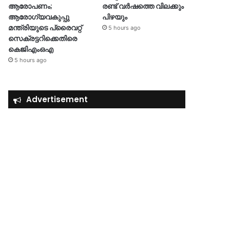
ആരോപണം;
രണ്ട് വർഷത്തെ വിലക്കും
ആരോഗ്യവകുപ്പു
പിഴയും
മന്ത്രിയുടെ പ്രൈവറ്റ്
5 hours ago
സെക്രട്ടറിക്കെതിരെ
കെജിഎംഒഎ
5 hours ago
Advertisement