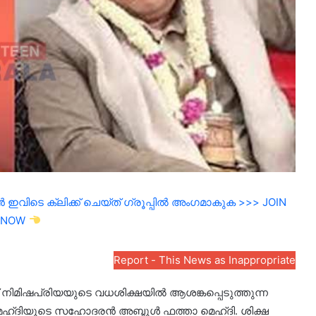
ഇവിടെ ക്ലിക്ക് ചെയ്ത് ഗ്രൂപ്പിൽ അംഗമാകുക >>> JOIN
NOW
Report - This News as Inappropriate
സ് നിമിഷപ്രിയയുടെ വധശിക്ഷയിൽ ആശങ്കപ്പെടുത്തുന്ന
്ദിയുടെ സഹോദരന്‍ അബ്ദുള്‍ ഫത്താ മെഹ്ദി. ശിക്ഷ