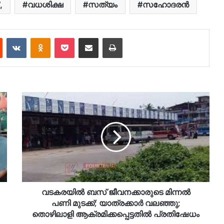
,
വധശിക്ഷ
സത്യം
സഹോദരൻ
est
Reddit
VKontakte
Odnoklassniki
Pocket
Share via Email
Print
വടകരയിൽ ബസ് ജീവനക്കാരുടെ മിന്നൽ
പണി മുടക്ക്; യാത്രക്കാര്‍ വലഞ്ഞു;
തൊഴിലാളി ആക്രമിക്കപ്പെട്ടതിൽ പ്രതിഷേധം