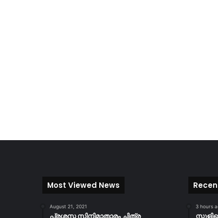
Most Viewed News
Recen
August 21, 2021
3 hours 
പ്രശസ്ത സിനിമാതാരം ചിത്ര
സ്കൂള