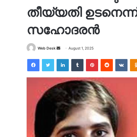
തീയ്യതി ഉടനെന്ന്
സഹോദരന്‍
Send
Web Desk
August 1, 2025
an
Facebook
Twitter
LinkedIn
Tumblr
Pinterest
Reddit
VKon
email