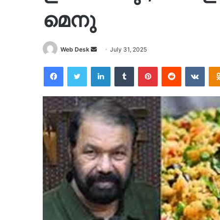
മെനു
Send
Web Desk
July 31, 2025
an
Facebook
Twitter
LinkedIn
Tumblr
Pinterest
Reddit
VKon
email