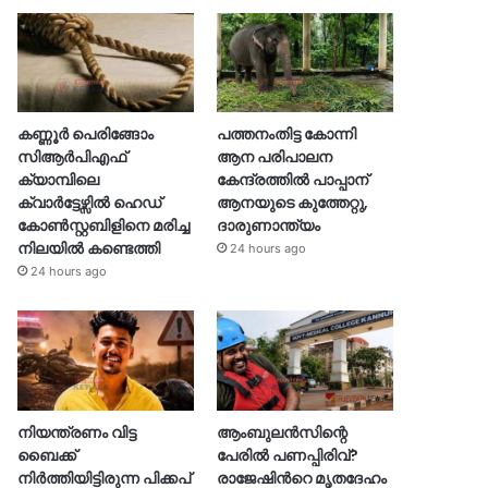
കണ്ണൂർ പെരിങ്ങോം
പത്തനംതിട്ട കോന്നി
സിആർപിഎഫ്
ആന പരിപാലന
ക്യാമ്പിലെ
കേന്ദ്രത്തിൽ പാപ്പാന്
ക്വാർട്ടേഴ്സിൽ ഹെഡ്
ആനയുടെ കുത്തേറ്റു,
കോൺസ്റ്റബിളിനെ മരിച്ച
ദാരുണാന്ത്യം
നിലയിൽ കണ്ടെത്തി
24 hours ago
24 hours ago
നിയന്ത്രണം വിട്ട
ആംബുലൻസിന്റെ
ബൈക്ക്
പേരിൽ പണപ്പിരിവ്?
നിർത്തിയിട്ടിരുന്ന പിക്കപ്
രാജേഷിന്‍റെ മൃതദേഹം