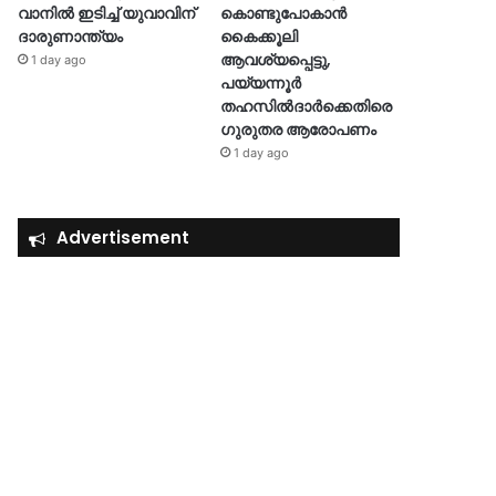
വാനിൽ ഇടിച്ച് യുവാവിന്
കൊണ്ടുപോകാൻ
ദാരുണാന്ത്യം
കൈക്കൂലി
ആവശ്യപ്പെട്ടു,
1 day ago
പയ്യന്നൂർ
തഹസിൽദാർക്കെതിരെ
ഗുരുതര ആരോപണം
1 day ago
Advertisement