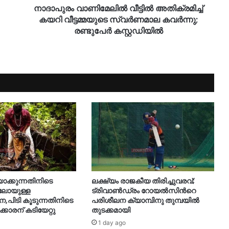
നാദാപുരം വാണിമേലിൽ വീട്ടിൽ അതിക്രമിച്ച്
കയറി വീട്ടമ്മയുടെ സ്വർണമാല കവർന്നു;
രണ്ടുപേർ കസ്റ്റഡിയിൽ
യാക്കുന്നതിനിടെ
ലക്ഷ്യം രാജകീയ തിരിച്ചുവരവ്;
ിലോയുള്ള
ട്രിവാൺഡ്രം റോയൽസിന്‍റെ
നെ,പിടി കൂടുന്നതിനിടെ
പരിശീലന ക്യാമ്പിനു തുമ്പയില്‍
ക്കാരന് കടിയേറ്റു
തുടക്കമായി
1 day ago