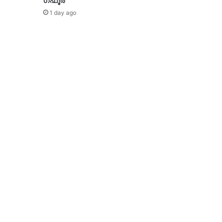
ഗഫൂർ
1 day ago