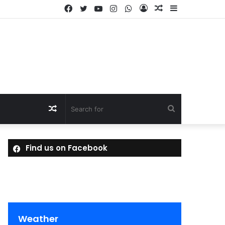
Facebook
Twitter
YouTube
Instagram
WhatsApp
Log
Random
Sidebar
In
Article
Random
Search
Article
for
Find us on Facebook
Weather