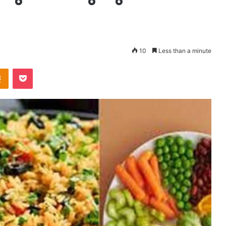
10
Less than a minute
takte
Odnoklassniki
Pocket