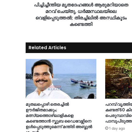
പിച്ചിച്ചീന്തിയ മൃതദേഹങ്ങൾ ആരുമറിയാതെ
മറവ് ചെയ്തു, ധര്‍മ്മസ്ഥലയിലെ
വെളിപ്പെടുത്തൽ; തിരച്ചിലിൽ അസ്ഥികൂടം
കണ്ടെത്തി
Related Articles
മുതലപ്പൊഴി തെരച്ചിൽ
പറമ്പ് വൃത്തി
ഊർജിതമാക്കും;
കണ്ടത് 60 ക
മത്സ്യത്തൊഴിലാളികളെ
പെരുമ്പാമ്പി
കണ്ടെത്താൻ സ്കൂബ ഡൈവേഴ്സിനെ
പാമ്പുപിടുത്ത
ഉൾപ്പെടുത്തുമെന്ന് മന്ത്രി അബ്ദുൽ
1 day ago