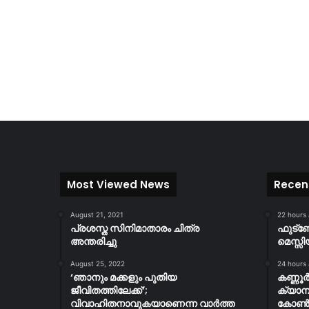
Most Viewed News
Recen
August 21, 2021
22 hours
പ്രശസ്ത സിനിമാതാരം ചിത്ര
ഫുട്
അന്തരിച്ചു
മെസ്സി
August 25, 2022
24 hours
‘ഞാനും മക്കളും പുതിയ
കണ്ണൂ
ജീവിതത്തിലേക്ക്’;
ക്യാമ്
വിവാഹിതനാവുകയാണെന്ന വാർത്ത
കോൺസ്