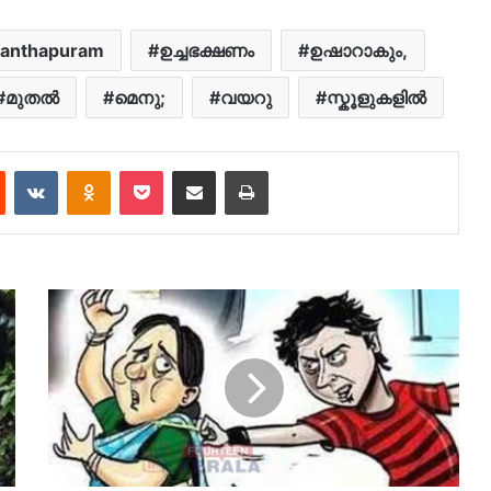
nanthapuram
ഉച്ചഭക്ഷണം
ഉഷാറാകും,
മുതൽ
മെനു;
വയറു
സ്കൂളുകളില്‍
est
Reddit
VKontakte
Odnoklassniki
Pocket
Share via Email
Print