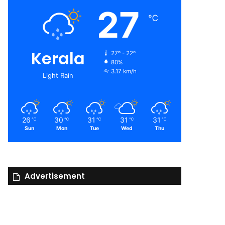
27
℃
Kerala
27º - 22º
80%
3.17 km/h
Light Rain
26
30
31
31
31
℃
℃
℃
℃
℃
Sun
Mon
Tue
Wed
Thu
Advertisement