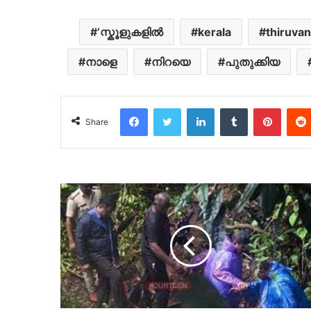
‘സ്കൂളുകളില്‍
kerala
thiruva
നാളെ
നിറയെ
പുതുക്കിയ
Facebook
Twitter
LinkedIn
Tumblr
Pinter
Share