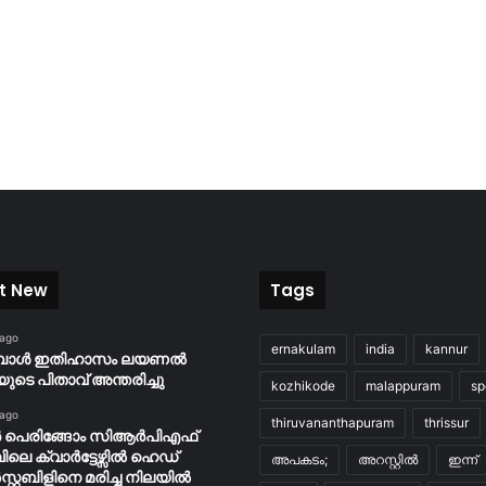
t New
Tags
 ago
ernakulam
india
kannur
ബോൾ ഇതിഹാസം ലയണൽ
യുടെ പിതാവ് അന്തരിച്ചു
kozhikode
malappuram
sp
 ago
thiruvananthapuram
thrissur
ർ പെരിങ്ങോം സിആർപിഎഫ്
പിലെ ക്വാർട്ടേഴ്സിൽ ഹെഡ്
അപകടം;
അറസ്റ്റിൽ
ഇന്ന്
റ്റബിളിനെ മരിച്ച നിലയിൽ