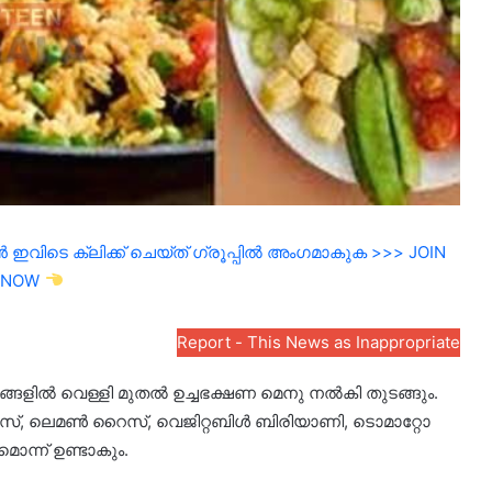
ഇവിടെ ക്ലിക്ക് ചെയ്ത് ഗ്രൂപ്പിൽ അംഗമാകുക >>> JOIN
NOW
Report - This News as Inappropriate
്ങളിൽ വെള്ളി മുതൽ ഉച്ചഭക്ഷണ മെനു നൽകി തുടങ്ങും.
്, ലെമണ്‍ റൈസ്, വെജിറ്റബിള്‍ ബിരിയാണി, ടൊമാറ്റോ
ൊന്ന് ഉണ്ടാകും.