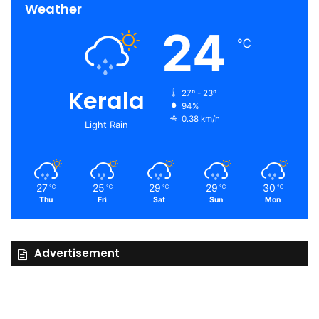
Weather
24
℃
Kerala
27º - 23º
94%
0.38 km/h
Light Rain
27
25
29
29
30
℃
℃
℃
℃
℃
Thu
Fri
Sat
Sun
Mon
Advertisement