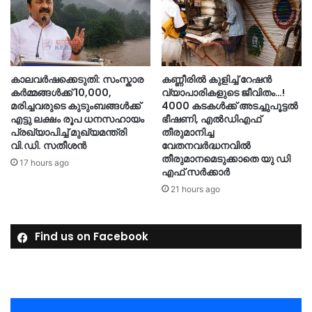
കാലവർഷക്കെടുതി: സംസ്കാര
കണ്ണീരിൽ കുളിച്ച് റേഷൻ
കർമ്മങ്ങൾക്ക് 10,000,
വ്യാപാരികളുടെ ജീവിതം…!
മരിച്ചവരുടെ കുടുംബങ്ങൾക്ക്
4000 കടകൾക്ക് അടച്ചുപൂട്ടൽ
എട്ടു ലക്ഷം രൂപ ധനസഹായം
ഭീഷണി, എൽഡിഎഫ്
പ്രഖ്യാപിച്ച് മുഖ്യമന്ത്രി
തീരുമാനിച്ച
വി.ഡി. സതീശൻ
വേതനവർദ്ധനവിൽ
തീരുമാനമെടുക്കാതെ യു ഡി
17 hours ago
എഫ് സർക്കാർ
21 hours ago
Find us on Facebook