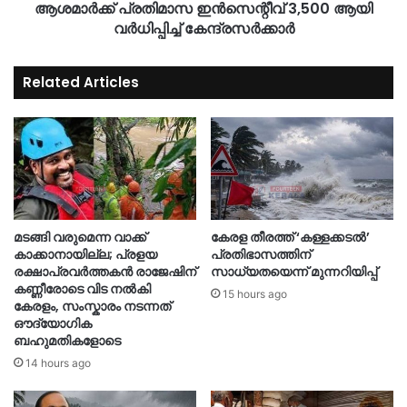
ആശമാർക്ക് പ്രതിമാസ ഇന്‍സെന്റീവ് 3,500 ആയി
വർധിപ്പിച്ച് കേന്ദ്രസര്‍ക്കാര്‍
Related Articles
മടങ്ങി വരുമെന്ന വാക്ക്
കേരള തീരത്ത് ‘കള്ളക്കടൽ’
കാക്കാനായില്ല; പ്രളയ
പ്രതിഭാസത്തിന്
രക്ഷാപ്രവർത്തകൻ രാജേഷിന്
സാധ്യതയെന്ന് മുന്നറിയിപ്പ്
കണ്ണീരോടെ വിട നൽകി
15 hours ago
കേരളം, സംസ്കാരം നടന്നത്
ഔദ്യോ​ഗിക
ബഹുമതികളോടെ
14 hours ago