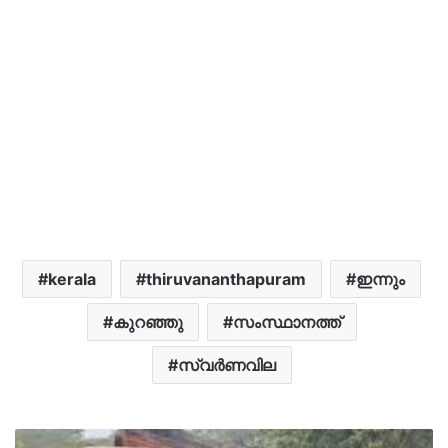
kerala
thiruvananthapuram
ഇന്നും
കുറഞ്ഞു
സംസ്ഥാനത്ത്
സ്വർണവില