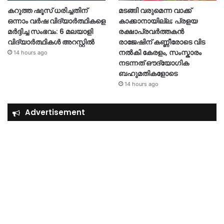
കറുത്ത ഷൂസ് ധരിച്ചതിന്
മടങ്ങി വരുമെന്ന വാക്ക്
ഒന്നാം വർഷ വിദ്യാർത്ഥികളെ
കാക്കാനായില്ല; പ്രളയ
മർദ്ദിച്ച സംഭവം: 6 മലയാളി
രക്ഷാപ്രവർത്തകൻ
വിദ്യാർത്ഥികൾ അറസ്റ്റിൽ
രാജേഷിന് കണ്ണീരോടെ വിട
നൽകി കേരളം, സംസ്കാരം
14 hours ago
നടന്നത് ഔദ്യോ​ഗിക
ബഹുമതികളോടെ
14 hours ago
Advertisement