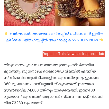
വാർത്തകൾ തത്സമയം വാട്സപ്പിൽ ലഭിക്കുവാൻ ഇവിടെ
ക്ലിക്ക് ചെയ്ത് ഗ്രൂപ്പിൽ അംഗമാകുക >>> JOIN NOW
Report - This News as Inappropriate
തിരുവനന്തപുരം: സംസ്ഥാനത്ത് ഇന്നും സ്വർണവില
കുറഞ്ഞു. ബുധനാഴ്ച റെക്കോർഡ് വിലയിൽ എത്തിയ
സ്വർണവില തുടർ ദിവങ്ങളിൽ കുറഞ്ഞിരുന്നു. ഇന്നലെ
360 രൂപയാണ് പവന് ഒറ്റയടിക്ക് കുറഞ്ഞത്. ഇതോടെ
സ്വർണവില 74,000 ത്തിനും താഴെയെത്തി. ഇന്ന് 400
രൂപയാണ് കുറ‍ഞ്ഞത്. ഒരു പവൻ സ്വർണത്തിന്റെ വിപണി
വില 73280 രൂപയാണ്.