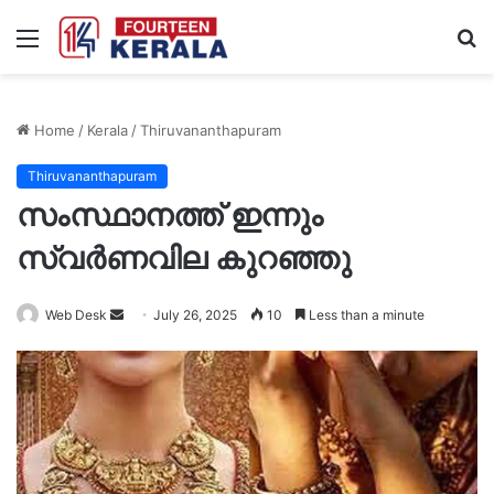
Menu
S
fo
Home
/
Kerala
/
Thiruvananthapuram
Thiruvananthapuram
സംസ്ഥാനത്ത് ഇന്നും
സ്വർണവില കുറഞ്ഞു
Send
Web Desk
July 26, 2025
10
Less than a minute
an
email