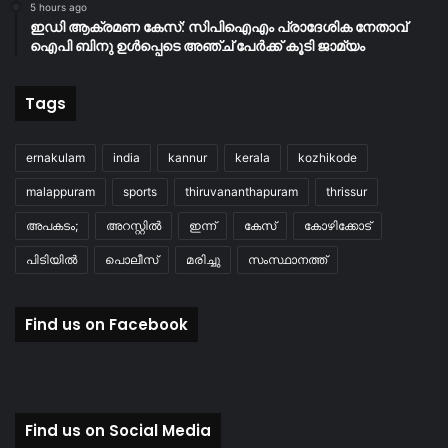
5 hours ago
ഇഡി ആക്രമണ കേസ്: സിപിഐഎം പ്രാദേശിക നേതാവ്
ഐപി ബിനു ഉൾപ്പെടെ അഞ്ച് പേർക്ക് കൂടി ജാമ്യം
Tags
ernakulam
india
kannur
kerala
kozhikode
malappuram
sports
thiruvananthapuram
thrissur
അപകടം;
അറസ്റ്റിൽ
ഇന്ന്
കേസ്
കോഴിക്കോട്
പിടിയിൽ
പൊലീസ്
മരിച്ചു
സംസ്ഥാനത്ത്
Find us on Facebook
Find us on Social Media