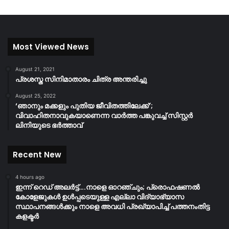
Most Viewed News
August 21, 2021
പ്രശസ്ത സിനിമാതാരം ചിത്ര അന്തരിച്ചു
August 25, 2022
‘ഞാനും മക്കളും പുതിയ ജീവിതത്തിലേക്ക്’;
വിവാഹിതനാവുകയാണെന്ന വാർത്ത പങ്കുവച്ച് സിസ്റ്റർ
ലിനിയുടെ ഭർത്താവ്
Recent New
4 hours ago
ഇന്ന് റെഡ് അലർട്ട്….നാളെ ഓറഞ്ചും; പ്രൊഫഷണൽ
കോളേജുകൾ ഉൾപ്പടെയുള്ള എല്ലാ വിദ്യാഭ്യാസ
സ്ഥാപനങ്ങൾക്കും നാളെ അവധി പ്രഖ്യാപിച്ച് പത്തനംതിട്ട
കളക്ടർ