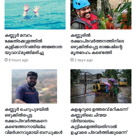
കണ്ണൂർ മമ്പറം
കണ്ണൂരിൽ
ക്ഷേത്രക്കുളത്തിൽ
രക്ഷാപ്രവർത്തനത്തിനിടെ
കുളിക്കാനിറങ്ങിയ അജ്ഞാത
ഒഴുക്കിൽപ്പെട്ട രാജേഷിന്റെ
യുവാവ് മുങ്ങിമരിച്ചു
മൃതദേഹം കണ്ടെത്തി
8 hours ago
2 days ago
കണ്ണൂർ ചെറുപുഴയിൽ
കളക്ടറുടെ ഉത്തരവ് മറികടന്ന്
ഒഴുക്കിൽപ്പെട്ട
കണ്ണൂരിലെ ചിന്മയ
രക്ഷാപ്രവർത്തകനെ
വിദ്യാലയം;
കണ്ടെത്താനായില്ല;
കുട്ടികളെത്തിയതിനാൽ
വിമർശനവുമായി ബന്ധുക്കൾ
ഉച്ചവരെ പ്രവർത്തിക്കുമെന്ന്