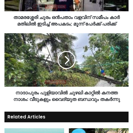
താമരശ്ശേരി ചുരം ഒൻപതാം വളവിന് സമീപം കാർ
മതിലിൽ ഇടിച്ച് അപകടം; മൂന്ന് പേർക്ക് പരിക്ക്
നാദാപുരം പുളിയാവിൽ ചുഴലി കാറ്റിൽ കനത്ത
നാശം: വീടുകളും വൈദ്യുത ബന്ധവും തകർന്നു
Related Articles