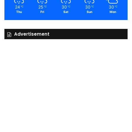
24
25
30
30
30
℃
℃
℃
℃
℃
Thu
Fri
Sat
Sun
Mon
Advertisement