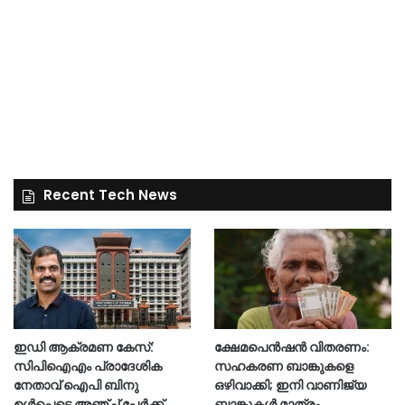
Recent Tech News
ഇഡി ആക്രമണ കേസ്:
ക്ഷേമപെൻഷൻ വിതരണം:
സിപിഐഎം പ്രാദേശിക
സഹകരണ ബാങ്കുകളെ
നേതാവ് ഐപി ബിനു
ഒഴിവാക്കി; ഇനി വാണിജ്യ
ഉൾപ്പെടെ അഞ്ച് പേർക്ക്
ബാങ്കുകൾ മാത്രം