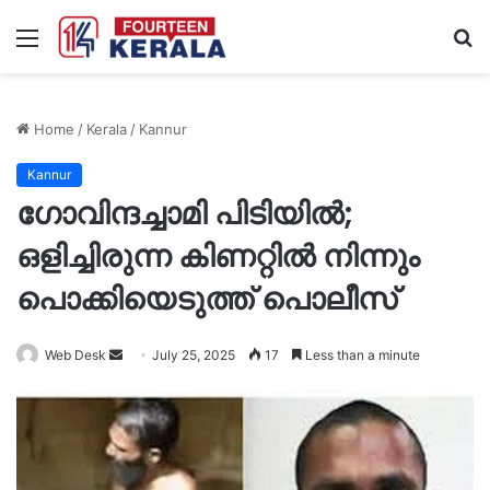
Menu
S
fo
Home
/
Kerala
/
Kannur
Kannur
ഗോവിന്ദച്ചാമി പിടിയിൽ;
ഒളിച്ചിരുന്ന കിണറ്റില്‍ നിന്നും
പൊക്കിയെടുത്ത് പൊലീസ്
Send
Web Desk
July 25, 2025
17
Less than a minute
an
email