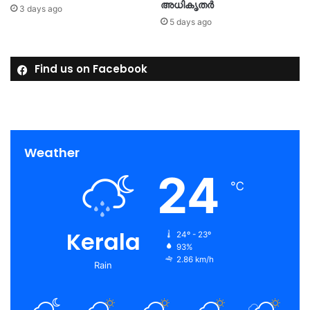
അധികൃതർ
3 days ago
5 days ago
Find us on Facebook
Weather
24
℃
Kerala
24º - 23º
93%
2.86 km/h
Rain