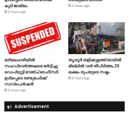
കൂടി ജാമ്യം
5 hours ago
5 hours ago
മദ്യലഹരിയിൽ
തൃശൂര്‍ തളിക്കുളത്ത് ഓയില്‍
സഹപ്രവർത്തകരെ മർദ്ദിച്ചു;
മില്ലില്‍ വൻ തീപിടിത്തം 25
ഡെപ്യൂട്ടി റേഞ്ച് ഓഫീസർ
ലക്ഷം രൂപയുടെ നഷ്ടം
ഉൾപ്പെടെ രണ്ടുപേർക്ക്
5 hours ago
സസ്‌പെൻഷൻ
5 hours ago
Advertisement