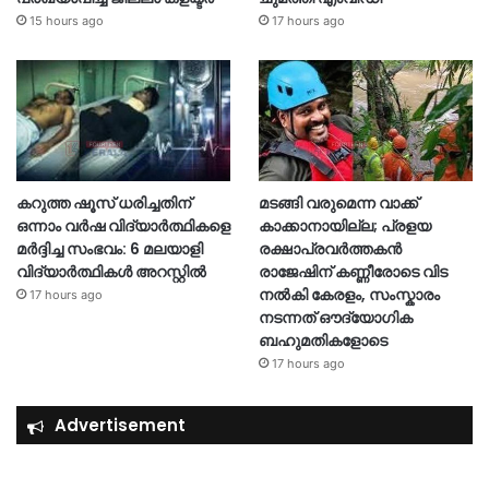
15 hours ago
17 hours ago
കറുത്ത ഷൂസ് ധരിച്ചതിന്
മടങ്ങി വരുമെന്ന വാക്ക്
ഒന്നാം വർഷ വിദ്യാർത്ഥികളെ
കാക്കാനായില്ല; പ്രളയ
മർദ്ദിച്ച സംഭവം: 6 മലയാളി
രക്ഷാപ്രവർത്തകൻ
വിദ്യാർത്ഥികൾ അറസ്റ്റിൽ
രാജേഷിന് കണ്ണീരോടെ വിട
നൽകി കേരളം, സംസ്കാരം
17 hours ago
നടന്നത് ഔദ്യോ​ഗിക
ബഹുമതികളോടെ
17 hours ago
Advertisement