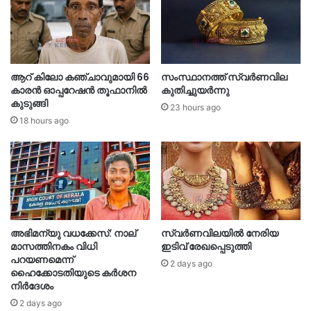
ആറ് കിലോ കഞ്ചാവുമായി 66
സംസ്ഥാനത്ത് സ്വർണവില
കാരൻ ഓപ്പറേഷൻ തൂഫാനിൽ
കുതിച്ചുയർന്നു
കുടുങ്ങി
23 hours ago
18 hours ago
അഭിമന്യു വധക്കേസ്: നാല്
സ്വർണവിലയിൽ നേരിയ
മാസത്തിനകം വിധി
ഇടിവ് രേഖപ്പെടുത്തി
പറയണമെന്ന്
2 days ago
ഹൈക്കോടതിയുടെ കർശന
നിർദേശം
2 days ago