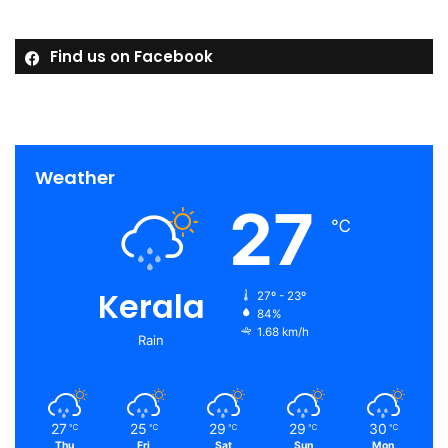
Find us on Facebook
Weather
27
℃
Kerala
27º - 23º
84%
1.68 km/h
Rain
27
25
29
29
30
℃
℃
℃
℃
℃
Thu
Fri
Sat
Sun
Mon