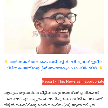
email
വാർത്തകൾ തത്സമയം വാട്സപ്പിൽ ലഭിക്കുവാൻ ഇവിടെ
ക്ലിക്ക് ചെയ്ത് ഗ്രൂപ്പിൽ അംഗമാകുക >>> JOIN NOW
Report - This News as Inappropriate
ആലുവ: യുവാവിനെ വീട്ടിൽ കഴുത്തറത്ത് മരിച്ച നിലയിൽ
കണ്ടെത്തി. എടയപ്പുറം ചാത്തൻപുറം റോഡിൽ കൊടവത്ത്
വീട്ടിൽ ഷെബീറിന്റെ മകൻ യാഫിസ് (24) ആണ് മരിച്ചത്.