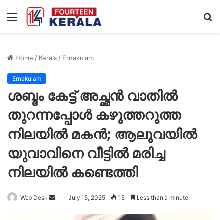
Menu
S
fo
Home
/
Kerala
/
Ernakulam
Ernakulam
ശബ്ദം കേട്ട് അച്ഛൻ വാതിൽ
തുറന്നപ്പോൾ കഴുത്തറുത്ത
നിലയിൽ മകൻ; ആലുവയിൽ
യുവാവിനെ വീട്ടിൽ മരിച്ച
നിലയിൽ കണ്ടെത്തി
Send
Web Desk
July 15, 2025
15
Less than a minute
an