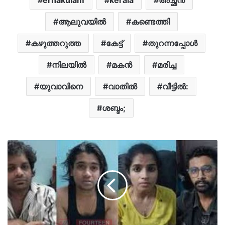
ആലുവയിൽ
കണ്ടെത്തി
കഴുത്തറുത്ത
കേട്ട്
തുറന്നപ്പോള്‍
നിലയിൽ
മകൻ
മരിച്ച
യുവാവിനെ
വാതിൽ
വീട്ടിൽ:
ശബ്ദം;