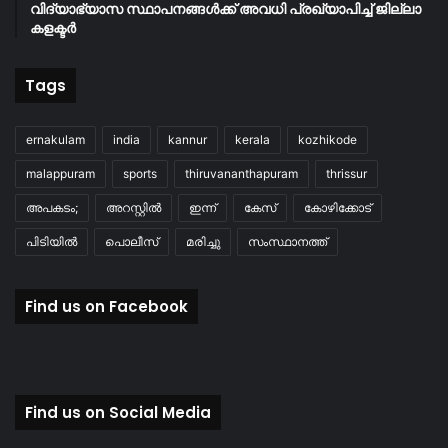
വിദ്യാഭ്യാസ സ്ഥാപനങ്ങള്‍ക്ക് അവധി പ്രഖ്യാപിച്ച് ജില്ലാ
കളക്ടർ
Tags
ernakulam
india
kannur
kerala
kozhikode
malappuram
sports
thiruvananthapuram
thrissur
അപകടം;
അറസ്റ്റിൽ
ഇന്ന്
കേസ്
കോഴിക്കോട്
പിടിയിൽ
പൊലീസ്
മരിച്ചു
സംസ്ഥാനത്ത്
Find us on Facebook
Find us on Social Media