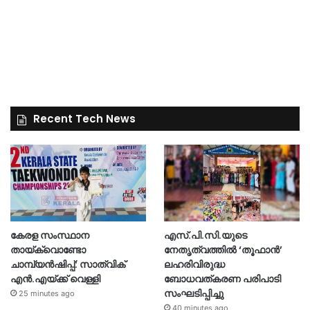
Recent Tech News
കേരള സംസ്ഥാന
എസ്.പി.സി.യുടെ
തായ്‌ക്വൊണ്ടോ
നേതൃത്വത്തിൽ ‘തൂഫാൻ’
ചാമ്പ്യൻഷിപ്പ്: സാത്വിക്
ലഹരിവിരുദ്ധ
എൻ.എയ്ക്ക് വെള്ളി
ബോധവത്കരണ പരിപാടി
സംഘടിപ്പിച്ചു
25 minutes ago
40 minutes ago