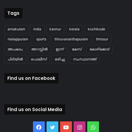
Tags
ernakulam
india
kannur
kerala
kozhikode
malappuram
sports
thiruvananthapuram
thrissur
അപകടം;
അറസ്റ്റിൽ
ഇന്ന്
കേസ്
കോഴിക്കോട്
പിടിയിൽ
പൊലീസ്
മരിച്ചു
സംസ്ഥാനത്ത്
Find us on Facebook
Find us on Social Media
Facebook
Twitter
YouTube
Instagram
WhatsApp