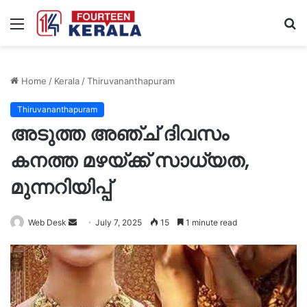
Menu
S
fo
Home
/
Kerala
/
Thiruvananthapuram
Thiruvananthapuram
അടുത്ത അഞ്ച് ദിവസം
കനത്ത മഴയ്ക്ക് സാധ്യത,
മുന്നറിയിപ്പ്
Send
Web Desk
July 7, 2025
15
1 minute read
an
email