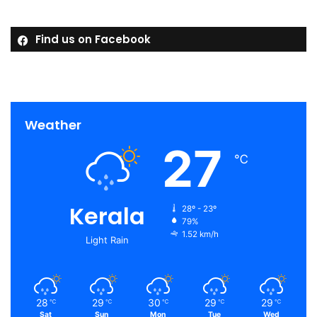
Find us on Facebook
Weather
27
℃
Kerala
28º - 23º
79%
1.52 km/h
Light Rain
28
29
30
29
29
℃
℃
℃
℃
℃
Sat
Sun
Mon
Tue
Wed