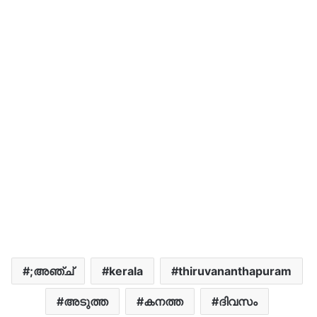
;അഞ്ച്
kerala
thiruvananthapuram
അടുത്ത
കനത്ത
ദിവസം