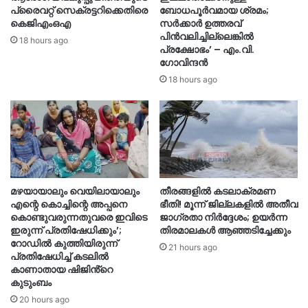
പ്രൈവറ്റ് സെക്രട്ടറിക്കെതിരെ
ബോധപൂർവമായ ശ്രമം;
കെജിഎംഒഎ
സർക്കാർ ഉത്തരവ്
പിൻവലിച്ചില്ലെങ്കിൽ
18 hours ago
പ്രക്ഷോഭം’ – എം.വി.
ഗോവിന്ദൻ
18 hours ago
മഴയായാലും വെയിലായാലും
തീരങ്ങളില്‍ കടലാക്രമണ
എന്റെ കൊച്ചിന്റെ അപ്പനെ
ഭീതി! മൂന്ന് ജില്ലകളിൽ അതീവ
കൊണ്ടുവരുന്നതുവരെ ഇവിടെ
ജാഗ്രതാ നിർദ്ദേശം; ഉയർന്ന
ഇരുന്ന് പ്രതിഷേധിക്കും’;
തിരമാലകൾ ആഞ്ഞടിച്ചേക്കും
റോഡില്‍ കുത്തിയിരുന്ന്
21 hours ago
പ്രതിഷേധിച്ച് കടലില്‍
കാണാതായ ഷിജിൻ്റെ
കുടുംബം
20 hours ago