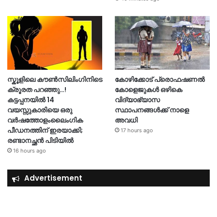
സ്കൂളിലെ കൗൺസിലിംഗിനിടെ
കോഴിക്കോട് പ്രൊഫഷണൽ
ക്രൂരത പറഞ്ഞു…!
കോളെജുകൾ ഒഴികെ
കട്ടപ്പനയിൽ 14
വിദ്യാഭ്യാസ
വയസ്സുകാരിയെ ഒരു
സ്ഥാപനങ്ങൾക്ക് നാളെ
വർഷത്തോളംലൈംഗിക
അവധി
പീഡനത്തിന് ഇരയാക്കി;
17 hours ago
രണ്ടാനച്ഛൻ പിടിയിൽ
16 hours ago
Advertisement