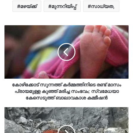
മഴയ്ക്ക്
മുന്നറിയിപ്പ്
സാധ്യത,
കോഴിക്കോട് സുന്നത്ത് കർമ്മത്തിനിടെ രണ്ട് മാസം
പ്രായമുള്ള കുഞ്ഞ് മരിച്ച സംഭവം; സ്വമേധയാ
കേസെടുത്ത് ബാലാവകാശ കമ്മീഷൻ