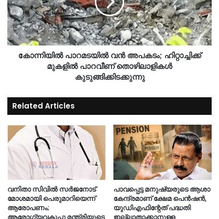
കോന്നിയിൽ പാറമടയിൽ വൻ അപകടം; ഹിറ്റാച്ചിക്ക്
മുകളിൽ പാറവീണ് തൊഴിലാളികൾ
കുടുങ്ങിക്കിടക്കുന്നു
Related Articles
വനിതാ സിവിൽ സർജനോട്
പാവപ്പെട്ട മനുഷ്യരുടെ ആശാ
മോശമായി പെരുമാറിയെന്ന്
കേന്ദ്രമാണ് ക്ഷേമ പെൻഷൻ,
ആരോപണം;
യുഡിഎഫിന്റേത് പദ്ധതി
ആരോഗ്യവകുപ്പു മന്ത്രിയുടെ
ഇല്ലാതാക്കാനുള്ള