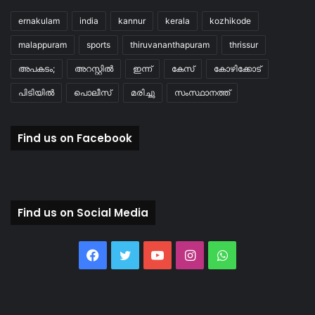
ernakulam
india
kannur
kerala
kozhikode
malappuram
sports
thiruvananthapuram
thrissur
അപകടം;
അറസ്റ്റിൽ
ഇന്ന്
കേസ്
കോഴിക്കോട്
പിടിയിൽ
പൊലീസ്
മരിച്ചു
സംസ്ഥാനത്ത്
Find us on Facebook
Find us on Social Media
Facebook
Twitter
YouTube
Instagram
WhatsApp