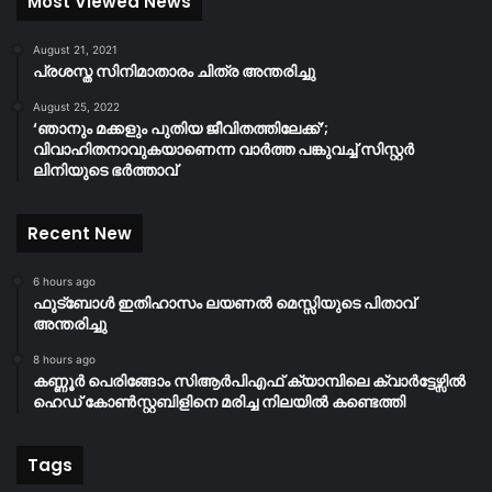
Most Viewed News
August 21, 2021
പ്രശസ്ത സിനിമാതാരം ചിത്ര അന്തരിച്ചു
August 25, 2022
‘ഞാനും മക്കളും പുതിയ ജീവിതത്തിലേക്ക്’;
വിവാഹിതനാവുകയാണെന്ന വാർത്ത പങ്കുവച്ച് സിസ്റ്റർ
ലിനിയുടെ ഭർത്താവ്
Recent New
6 hours ago
ഫുട്ബോൾ ഇതിഹാസം ലയണൽ മെസ്സിയുടെ പിതാവ്
അന്തരിച്ചു
8 hours ago
കണ്ണൂർ പെരിങ്ങോം സിആർപിഎഫ് ക്യാമ്പിലെ ക്വാർട്ടേഴ്സിൽ
ഹെഡ് കോൺസ്റ്റബിളിനെ മരിച്ച നിലയിൽ കണ്ടെത്തി
Tags