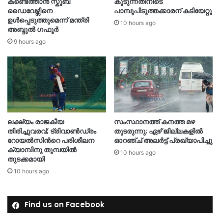
കണ്ടെത്താൻ സ്കൂബ
കൂടുന്നതിനിടെ
ഡൈവേഴ്സിനെ
പാമ്പുപിടുത്തക്കാരന് കടിയേറ്റു
ഉൾപ്പെടുത്തുമെന്ന് മന്ത്രി
10 hours ago
അബ്ദുൽ ഗഫൂർ
9 hours ago
ലക്ഷ്യം രാജകീയ
സംസ്ഥാനത്ത് കനത്ത മഴ
തിരിച്ചുവരവ്; ട്രിവാൺഡ്രം
തുടരുന്നു; ഏഴ് ജില്ലകളിൽ
റോയൽസിന്‍റെ പരിശീലന
ഓറഞ്ച് അലർട്ട് പ്രഖ്യാപിച്ചു
ക്യാമ്പിനു തുമ്പയില്‍
10 hours ago
തുടക്കമായി
10 hours ago
Find us on Facebook