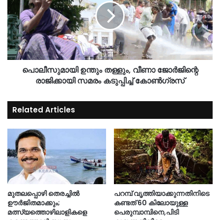
പൊലീസുമായി ഉന്തും തള്ളും, വീണാ ജോർജിന്റെ
രാജിക്കായി സമരം കടുപ്പിച്ച് കോൺഗ്രസ്
Related Articles
മുതലപ്പൊഴി തെരച്ചിൽ
പറമ്പ് വൃത്തിയാക്കുന്നതിനിടെ
ഊർജിതമാക്കും;
കണ്ടത് 60 കിലോയുള്ള
മത്സ്യത്തൊഴിലാളികളെ
പെരുമ്പാമ്പിനെ,പിടി