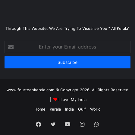
Through This Website, We Are Trying To Visualise You “ All Kerala”
Enter
your
Email
address
www.fourteenkerala.com © Copyright 2026, All Rights Reserved
|
I Love My India
Home
Kerala
India
Gulf
World
Facebook
Twitter
YouTube
Instagram
WhatsApp