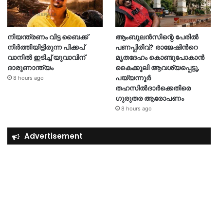
നിയന്ത്രണം വിട്ട ബൈക്ക്
ആംബുലൻസിന്റെ പേരിൽ
നിർത്തിയിട്ടിരുന്ന പിക്കപ്
പണപ്പിരിവ്? രാജേഷിന്‍റെ
വാനിൽ ഇടിച്ച് യുവാവിന്
മൃതദേഹം കൊണ്ടുപോകാൻ
ദാരുണാന്ത്യം
കൈക്കൂലി ആവശ്യപ്പെട്ടു,
പയ്യന്നൂർ
8 hours ago
തഹസിൽദാർക്കെതിരെ
ഗുരുതര ആരോപണം
8 hours ago
Advertisement