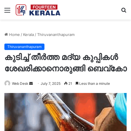
Menu
S
fo
Home
/
Kerala
/
Thiruvananthapuram
Thiruvananthapuram
കുടിച്ച് തീർത്ത മദ്യ കുപ്പികള്‍
ശേഖരിക്കാനൊരുങ്ങി ബെവ്‌കോ
Send
Web Desk
July 7, 2025
21
Less than a minute
an
email