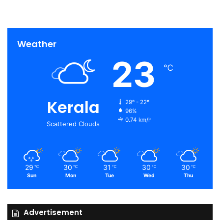
Weather
23
℃
Kerala
29º - 22º
96%
0.74 km/h
Scattered Clouds
29
30
31
30
30
℃
℃
℃
℃
℃
Sun
Mon
Tue
Wed
Thu
Advertisement