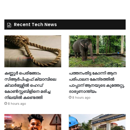
Recent Tech News
കണ്ണൂർ പെരിങ്ങോം
പത്തനംതിട്ട കോന്നി ആന
സിആർപിഎഫ് ക്യാമ്പിലെ
പരിപാലന കേന്ദ്രത്തിൽ
ക്വാർട്ടേഴ്സിൽ ഹെഡ്
പാപ്പാന് ആനയുടെ കുത്തേറ്റു,
കോൺസ്റ്റബിളിനെ മരിച്ച
ദാരുണാന്ത്യം
നിലയിൽ കണ്ടെത്തി
8 hours ago
8 hours ago