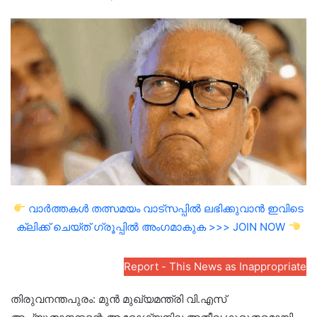
an
email
വാർത്തകൾ തത്സമയം വാട്സപ്പിൽ ലഭിക്കുവാൻ ഇവിടെ
ക്ലിക്ക് ചെയ്ത് ഗ്രൂപ്പിൽ അംഗമാകുക >>> JOIN NOW
Report - This News as Inappropriate
തിരുവനന്തപുരം: മുൻ മുഖ്യമന്ത്രി വി.എസ്