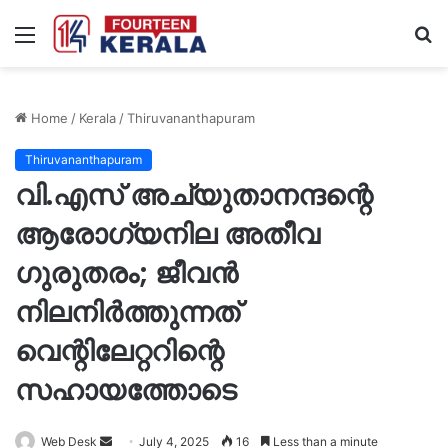
Menu
S
fo
Home
/
Kerala
/
Thiruvananthapuram
Thiruvananthapuram
വി.എസ് അച്യുതാനന്ദന്റെ
ആരോഗ്യനില അതീവ
ഗുരുതരം; ജീവൻ
നിലനിർത്തുന്നത്
വെന്റിലേറ്ററിന്റെ
സഹായത്തോടെ
Send
Web Desk
July 4, 2025
16
Less than a minute