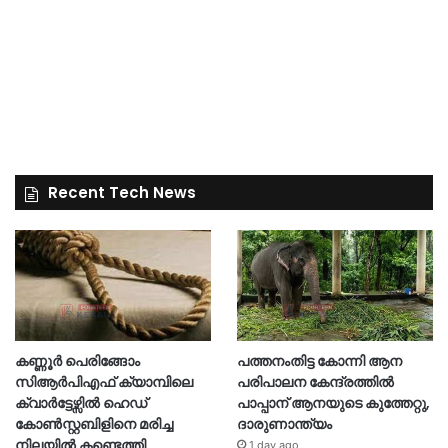
Recent Tech News
കണ്ണൂർ പെരിങ്ങോം
പത്തനംതിട്ട കോന്നി ആന
സിആർപിഎഫ് ക്യാമ്പിലെ
പരിപാലന കേന്ദ്രത്തിൽ
ക്വാർട്ടേഴ്സിൽ ഹെഡ്
പാപ്പാന് ആനയുടെ കുത്തേറ്റു,
കോൺസ്റ്റബിളിനെ മരിച്ച
ദാരുണാന്ത്യം
നിലയിൽ കണ്ടെത്തി
1 day ago