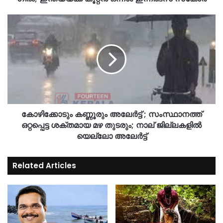
കോഴിക്കോടും കണ്ണൂരും അലേർട്ട് ; സംസ്ഥാനത്ത്
ഒറ്റപ്പെട്ട ശക്തമായ മഴ തുടരും; നാല് ജില്ലകളിൽ
യെല്ലോ അലേർട്ട്
Related Articles