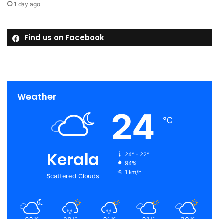
1 day ago
Find us on Facebook
Weather
24
℃
Kerala
24º - 22º
94%
1 km/h
Scattered Clouds
℃
℃
℃
℃
℃