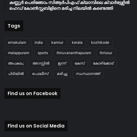
കണ്ണൂർ പെരിങ്ങോം സിആർപിഎഫ് ക്യാമ്പിലെ ക്വാർട്ടേഴ്സിൽ
ഹെഡ് കോൺസ്റ്റബിളിനെ മരിച്ച നിലയിൽ കണ്ടെത്തി
Tags
ernakulam
india
kannur
kerala
kozhikode
malappuram
sports
thiruvananthapuram
thrissur
അപകടം;
അറസ്റ്റിൽ
ഇന്ന്
കേസ്
കോഴിക്കോട്
പിടിയിൽ
പൊലീസ്
മരിച്ചു
സംസ്ഥാനത്ത്
Find us on Facebook
Find us on Social Media