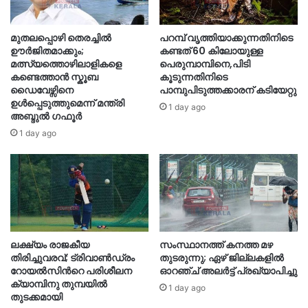
മുതലപ്പൊഴി തെരച്ചിൽ
പറമ്പ് വൃത്തിയാക്കുന്നതിനിടെ
ഊർജിതമാക്കും;
കണ്ടത് 60 കിലോയുള്ള
മത്സ്യത്തൊഴിലാളികളെ
പെരുമ്പാമ്പിനെ,പിടി
കണ്ടെത്താൻ സ്കൂബ
കൂടുന്നതിനിടെ
ഡൈവേഴ്സിനെ
പാമ്പുപിടുത്തക്കാരന് കടിയേറ്റു
ഉൾപ്പെടുത്തുമെന്ന് മന്ത്രി
1 day ago
അബ്ദുൽ ഗഫൂർ
1 day ago
ലക്ഷ്യം രാജകീയ
സംസ്ഥാനത്ത് കനത്ത മഴ
തിരിച്ചുവരവ്; ട്രിവാൺഡ്രം
തുടരുന്നു; ഏഴ് ജില്ലകളിൽ
റോയൽസിന്‍റെ പരിശീലന
ഓറഞ്ച് അലർട്ട് പ്രഖ്യാപിച്ചു
ക്യാമ്പിനു തുമ്പയില്‍
1 day ago
തുടക്കമായി