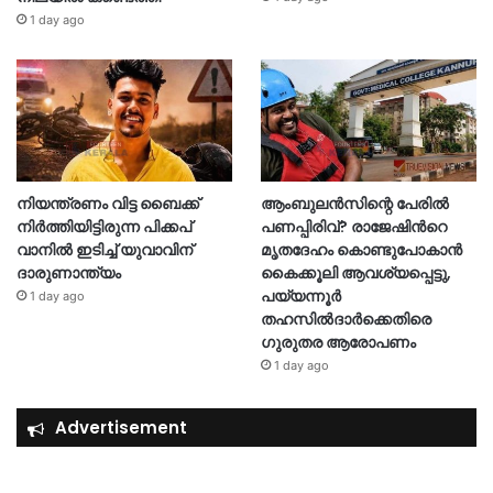
1 day ago
നിയന്ത്രണം വിട്ട ബൈക്ക്
ആംബുലൻസിന്റെ പേരിൽ
നിർത്തിയിട്ടിരുന്ന പിക്കപ്
പണപ്പിരിവ്? രാജേഷിന്‍റെ
വാനിൽ ഇടിച്ച് യുവാവിന്
മൃതദേഹം കൊണ്ടുപോകാൻ
ദാരുണാന്ത്യം
കൈക്കൂലി ആവശ്യപ്പെട്ടു,
പയ്യന്നൂർ
1 day ago
തഹസിൽദാർക്കെതിരെ
ഗുരുതര ആരോപണം
1 day ago
Advertisement