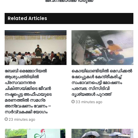
ജീവനക്കാർക്ക് പരുക്ക്
Related Articles
ബേബി മെമ്മോറിയൽ
കൊയിലാണ്ടിയിൽ മെഡിക്കൽ
ആശുപത്രിയിൽ
ഷോപ്പുകൾ കേന്ദ്രീകരിച്ച്
പ്രസവാനന്തര
സംഭാവനപെട്ടി മോഷണം
ചികിത്സയ്ക്കിടെ ജീവൻ
പരമ്പര; സിസിടിവി
നഷ്ടപ്പെട്ട അഫീഫയുടെ
ദൃശ്യങ്ങൾ പുറത്ത്
മരണത്തിൽ സമഗ്ര
33 minutes ago
അന്വേഷണം വേണം –
സർവ്വകക്ഷി യോഗം
23 minutes ago