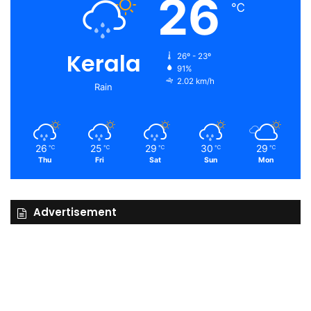
26
℃
Kerala
26º - 23º
91%
2.02 km/h
Rain
26
25
29
30
29
℃
℃
℃
℃
℃
Thu
Fri
Sat
Sun
Mon
Advertisement