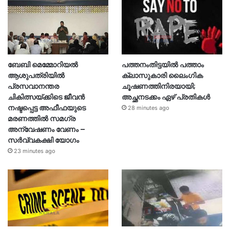
ബേബി മെമ്മോറിയൽ
പത്തനംതിട്ടയിൽ പത്താം
ആശുപത്രിയിൽ
ക്ലാസുകാരി ലൈംഗിക
പ്രസവാനന്തര
ചൂഷണത്തിനിരയായി;
ചികിത്സയ്ക്കിടെ ജീവൻ
അച്ഛനടക്കം ഏഴ് പ്രതികള്‍
നഷ്ടപ്പെട്ട അഫീഫയുടെ
28 minutes ago
മരണത്തിൽ സമഗ്ര
അന്വേഷണം വേണം –
സർവ്വകക്ഷി യോഗം
23 minutes ago