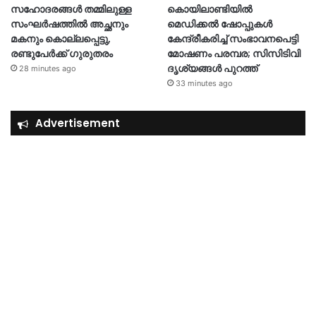
സഹോദരങ്ങൾ തമ്മിലുള്ള
കൊയിലാണ്ടിയിൽ
സംഘർഷത്തിൽ അച്ഛനും
മെഡിക്കൽ ഷോപ്പുകൾ
മകനും കൊല്ലപ്പെട്ടു,
കേന്ദ്രീകരിച്ച് സംഭാവനപെട്ടി
രണ്ടുപേർക്ക് ഗുരുതരം
മോഷണം പരമ്പര; സിസിടിവി
ദൃശ്യങ്ങൾ പുറത്ത്
28 minutes ago
33 minutes ago
Advertisement