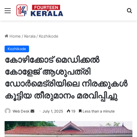
Menu
S
fo
Home
/
Kerala
/
Kozhikode
Kozhikode
കോഴിക്കോട് മെഡിക്കൽ
കോളേജ് ആശുപത്രി
ഡോർമെട്രിയിലെ നിരക്കുകൾ
കൂട്ടിയ തീരുമാനം മരവിപ്പിച്ചു
Send
Web Desk
July 1, 2025
19
Less than a minute
an
email