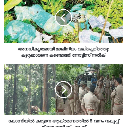
അനധികൃതമായി മാലിന്യം വലിച്ചെറിഞ്ഞു:
കുറ്റക്കാരനെ കണ്ടെത്തി നോട്ടീസ് നൽകി
കോന്നിയിൽ കാട്ടാന ആക്രമണത്തിൽ 8 വനം വകുപ്പ്