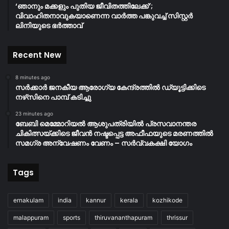
‘ഞാനും മക്കളും പുതിയ ജീവിതത്തിലേക്ക്’;
വിവാഹിതനാവുകയാണെന്ന വാർത്ത പങ്കുവച്ച് സിസ്റ്റർ
ലിനിയുടെ ഭർത്താവ്
Recent New
8 minutes ago
സർക്കാർ ജനകീയ ആരോഗ്യ കേന്ദ്രത്തിൽ ഡ്യൂട്ടിക്കിടെ
നഴ്‌സിനെ പാമ്പ് കടിച്ചു
23 minutes ago
ബേബി മെമ്മോറിയൽ ആശുപത്രിയിൽ പ്രസവാനന്തര
ചികിത്സയ്ക്കിടെ ജീവൻ നഷ്ടപ്പെട്ട അഫീഫയുടെ മരണത്തിൽ
സമഗ്ര അന്വേഷണം വേണം – സർവ്വകക്ഷി യോഗം
Tags
ernakulam
india
kannur
kerala
kozhikode
malappuram
sports
thiruvananthapuram
thrissur