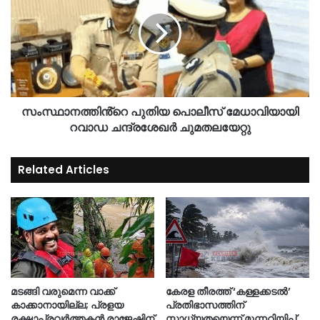
സംസ്ഥാനത്തിൻ്റെ പുതിയ പൊലീസ് മേധാവിയായി
റവാഡ ചന്ദ്രശേഖർ ചുമതലയേറ്റു
Related Articles
മടങ്ങി വരുമെന്ന വാക്ക്
കേരള തീരത്ത് ‘കള്ളക്കടൽ’
കാക്കാനായില്ല; പ്രളയ
പ്രതിഭാസത്തിന്
രക്ഷാപ്രവർത്തകൻ രാജേഷിന്
സാധ്യതയെന്ന് മുന്നറിയിപ്പ്