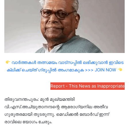
വാർത്തകൾ തത്സമയം വാട്സപ്പിൽ ലഭിക്കുവാൻ ഇവിടെ
ക്ലിക്ക് ചെയ്ത് ഗ്രൂപ്പിൽ അംഗമാകുക >>> JOIN NOW
Report - This News as Inappropriate
തിരുവനന്തപുരം: മുൻ മുഖ്യമന്ത്രി
വി.എസ്.അച്യുതാനന്ദന്റെ ആരോഗ്യനില അതീവ
ഗുരുതരമായി തുടരുന്നു. മെഡിക്കൽ ബോർഡ് ഇന്ന്
രാവിലെ യോഗം ചേരും.