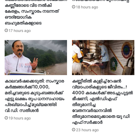
കണ്ണീരോടെ വിട നൽകി
18 hours ago
കേരളം, സംസ്കാരം നടന്നത്
ഔദ്യോ​ഗിക
ബഹുമതികളോടെ
17 hours ago
കാലവർഷക്കെടുതി: സംസ്കാര
കണ്ണീരിൽ കുളിച്ച് റേഷൻ
കർമ്മങ്ങൾക്ക് 10,000,
വ്യാപാരികളുടെ ജീവിതം…!
മരിച്ചവരുടെ കുടുംബങ്ങൾക്ക്
4000 കടകൾക്ക് അടച്ചുപൂട്ടൽ
എട്ടു ലക്ഷം രൂപ ധനസഹായം
ഭീഷണി, എൽഡിഎഫ്
പ്രഖ്യാപിച്ച് മുഖ്യമന്ത്രി
തീരുമാനിച്ച
വി.ഡി. സതീശൻ
വേതനവർദ്ധനവിൽ
തീരുമാനമെടുക്കാതെ യു ഡി
19 hours ago
എഫ് സർക്കാർ
23 hours ago