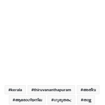
kerala
thiruvananthapuram
അതീവ
ആരോഗ്യനില
ഗുരുതരം;
താഴ്ന്ന