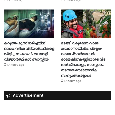
15 hours ago
17 hours ago
കറുത്ത ഷൂസ് ധരിച്ചതിന്
മടങ്ങി വരുമെന്ന വാക്ക്
ഒന്നാം വർഷ വിദ്യാർത്ഥികളെ
കാക്കാനായില്ല; പ്രളയ
മർദ്ദിച്ച സംഭവം: 6 മലയാളി
രക്ഷാപ്രവർത്തകൻ
വിദ്യാർത്ഥികൾ അറസ്റ്റിൽ
രാജേഷിന് കണ്ണീരോടെ വിട
നൽകി കേരളം, സംസ്കാരം
17 hours ago
നടന്നത് ഔദ്യോ​ഗിക
ബഹുമതികളോടെ
17 hours ago
Advertisement