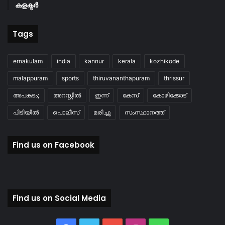
കളക്ടർ
Tags
ernakulam
india
kannur
kerala
kozhikode
malappuram
sports
thiruvananthapuram
thrissur
അപകടം;
അറസ്റ്റിൽ
ഇന്ന്
കേസ്
കോഴിക്കോട്
പിടിയിൽ
പൊലീസ്
മരിച്ചു
സംസ്ഥാനത്ത്
Find us on Facebook
Find us on Social Media