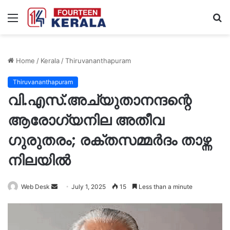
Menu
S
fo
Home
/
Kerala
/
Thiruvananthapuram
Thiruvananthapuram
വി.എസ്.അച്യുതാനന്ദന്റെ
ആരോഗ്യനില അതീവ
ഗുരുതരം; രക്തസമ്മർദം താഴ്ന്ന
നിലയിൽ
Send
Web Desk
July 1, 2025
15
Less than a minute
an
email