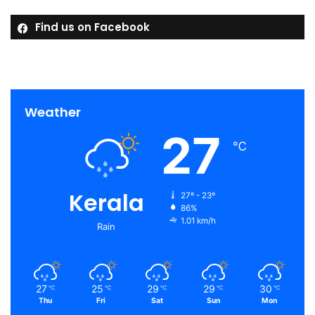
Find us on Facebook
Weather
27
℃
Kerala
27º - 23º
86%
1.01 km/h
Rain
27
25
29
29
30
℃
℃
℃
℃
℃
Thu
Fri
Sat
Sun
Mon