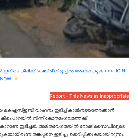
ഇവിടെ ക്ലിക്ക് ചെയ്ത് ഗ്രൂപ്പിൽ അംഗമാകുക >>> JOIN
NOW
Report - This News as Inappropriate
യ കെഎസ്ഇബി വാഹനം ഇടിച്ച് കാൽനടയാത്രക്കാൻ
ത്. കീരംപാറയിൽ നിന്ന് കോതമംഗലത്തേക്ക്
 കാറാണ് ഇടിച്ചത്. അമിതവേഗതയിൽ റോങ് സൈഡിലൂടെ
യിരുന്ന തങ്കപ്പനെ ഇടിച്ചു തെറിപ്പിക്കുകയായിരുന്നു.