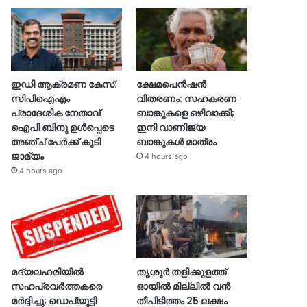
ഇഡി ആക്രമണ കേസ്:
ക്ഷേമപെൻഷൻ
സിപിഐഎം
വിതരണം: സഹകരണ
പ്രാദേശിക നേതാവ്
ബാങ്കുകളെ ഒഴിവാക്കി;
ഐപി ബിനു ഉൾപ്പെടെ
ഇനി വാണിജ്യ
അഞ്ച് പേർക്ക് കൂടി
ബാങ്കുകൾ മാത്രം
ജാമ്യം
4 hours ago
4 hours ago
മദ്യലഹരിയിൽ
തൃശൂര്‍ തളിക്കുളത്ത്
സഹപ്രവർത്തകരെ
ഓയില്‍ മില്ലില്‍ വൻ
മർദ്ദിച്ചു; ഡെപ്യൂട്ടി
തീപിടിത്തം 25 ലക്ഷം