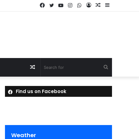
Facebook
Twitter
YouTube
Instagram
WhatsApp
Log
Random
Sidebar
In
Article
Random
Search
Article
for
Find us on Facebook
Weather