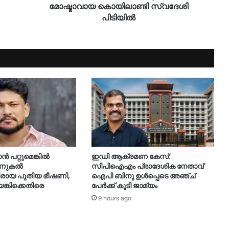
മോഷ്ടാവായ കൊയിലാണ്ടി സ്വദേശി
പിടിയിൽ
ാൻ പറ്റുമെങ്കിൽ
ഇഡി ആക്രമണ കേസ്:
ന്നുകൽ
സിപിഐഎം പ്രാദേശിക നേതാവ്
രായ പുതിയ ഭീഷണി,
ഐപി ബിനു ഉൾപ്പെടെ അഞ്ച്
കിക്കെതിരെ
പേർക്ക് കൂടി ജാമ്യം
9 hours ago