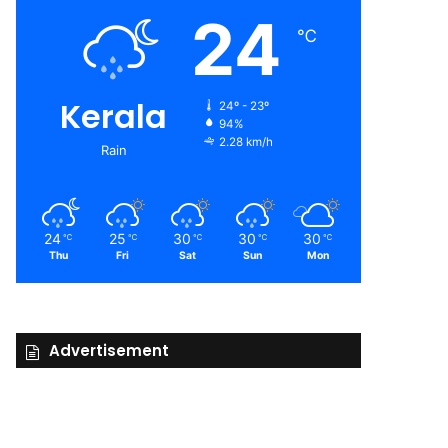
24
℃
Kerala
24º - 23º
94%
2.28 km/h
Rain
24
25
30
30
30
℃
℃
℃
℃
℃
Thu
Fri
Sat
Sun
Mon
Advertisement