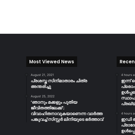
Most Viewed News
Recen
August 21, 2021
4 hours 
പ്രശസ്ത സിനിമാതാരം ചിത്ര
ഇന്ന് 
അന്തരിച്ചു
പ്ര
ഉൾപ്പ
August 25, 2022
സ്ഥാപ
‘ഞാനും മക്കളും പുതിയ
പ്രഖ്യ
ജീവിതത്തിലേക്ക്’;
വിവാഹിതനാവുകയാണെന്ന വാർത്ത
4 hours 
പങ്കുവച്ച് സിസ്റ്റർ ലിനിയുടെ ഭർത്താവ്
ഇഡി 
പ്രാദ
ഉൾപ്പെ