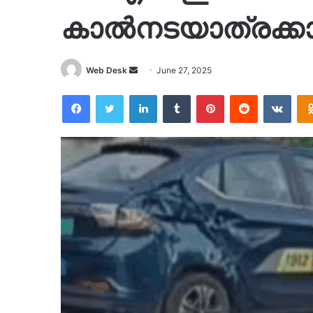
കാൽനടയാത്രക്കാന
Send
Web Desk
June 27, 2025
an
Facebook
Twitter
LinkedIn
Tumblr
Pinterest
Reddit
VKon
email