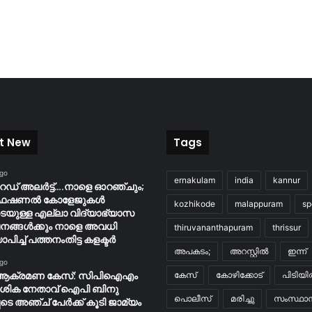
t New
Tags
ago
ernakulam
india
kannur
റെഡ് അലർട്ട്….നാളെ ഓറഞ്ചും;
ൊഫഷണൽ കോളേജുകൾ
kozhikode
malappuram
sp
ടെയുള്ള എല്ലാ വിദ്യാഭ്യാസ
നങ്ങൾക്കും നാളെ അവധി
thiruvananthapuram
thrissur
ാപിച്ച് പത്തനംതിട്ട കളക്ടർ
അപകടം;
അറസ്റ്റിൽ
ഇന്ന്
ago
ആക്രമണ കേസ്: സിപിഐഎം
കേസ്
കോഴിക്കോട്
പിടിയ
േശിക നേതാവ് ഐപി ബിനു
പൊലീസ്
മരിച്ചു
സംസ്ഥാന
ടെ അഞ്ച് പേർക്ക് കൂടി ജാമ്യം