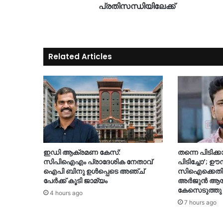
പ്രതിസന്ധിയിലേക്ക്
Related Articles
ഇഡി ആക്രമണ കേസ്:
തന്നെ പിടിക്ക
സിപിഐഎം പ്രാദേശിക നേതാവ്
പിടിച്ചോ’; ഊ
ഐപി ബിനു ഉൾപ്പെടെ അഞ്ച്
സിഐക്കെതി
പേർക്ക് കൂടി ജാമ്യം
അർജുൻ ആയങ്
കേസെടുത്തു
4 hours ago
7 hours ago