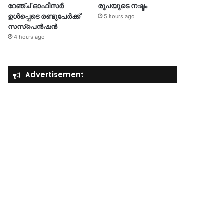
റേഞ്ച് ഓഫീസർ
രൂപയുടെ നഷ്ടം
ഉൾപ്പെടെ രണ്ടുപേർക്ക്
5 hours ago
സസ്‌പെൻഷൻ
4 hours ago
Advertisement