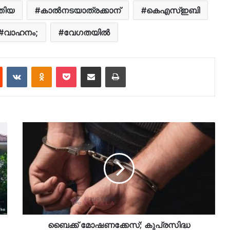
തിയ
കാൽനടയാത്രക്കാന്
കെഎസ്ഇബി
വാഹനം;
വേഗതയിൽ
est
Reddit
VKontakte
Odnoklassniki
Pocket
Share via Email
Print
ബൈക്ക് മോഷണക്കേസ്; കുപ്രസിദ്ധ