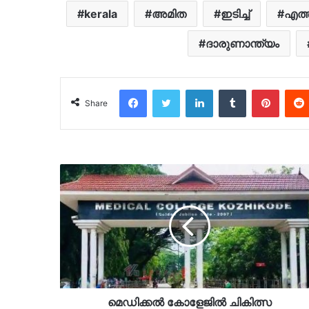
kerala
അമിത
ഇടിച്ച്
എത്
ദാരുണാന്ത്യം
Facebook
Twitter
LinkedIn
Tumblr
Pinter
Share
മെഡിക്കൽ കോളേജിൽ ചികിത്സ